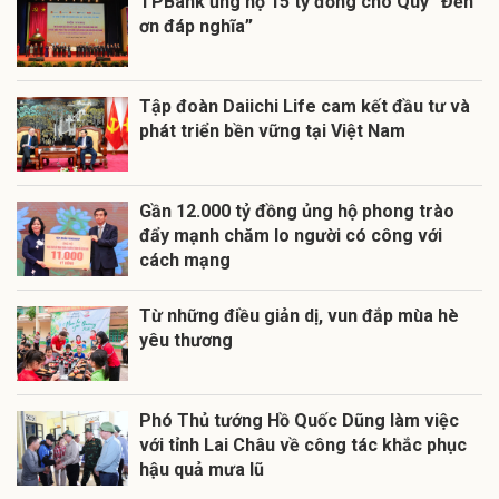
TPBank ủng hộ 15 tỷ đồng cho Quỹ “Đền
ơn đáp nghĩa”
Tập đoàn Daiichi Life cam kết đầu tư và
phát triển bền vững tại Việt Nam
Gần 12.000 tỷ đồng ủng hộ phong trào
đẩy mạnh chăm lo người có công với
cách mạng
Từ những điều giản dị, vun đắp mùa hè
yêu thương
Phó Thủ tướng Hồ Quốc Dũng làm việc
với tỉnh Lai Châu về công tác khắc phục
hậu quả mưa lũ