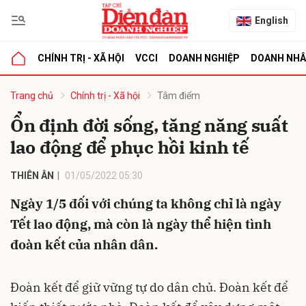
English
CHÍNH TRỊ - XÃ HỘI
VCCI
DOANH NGHIỆP
DOANH NH
bình luận
Trang chủ
Chính trị - Xã hội
Tâm điểm
Ổn định đời sống, tăng năng suất
lao động để phục hồi kinh tế
THIÊN ÂN
01/05/2022 05:30
Ngày 1/5 đối với chúng ta không chỉ là ngày
Tết lao động, mà còn là ngày thể hiện tình
Hủy
G
đoàn kết của nhân dân.
Đoàn kết để giữ vững tự do dân chủ. Đoàn kết để