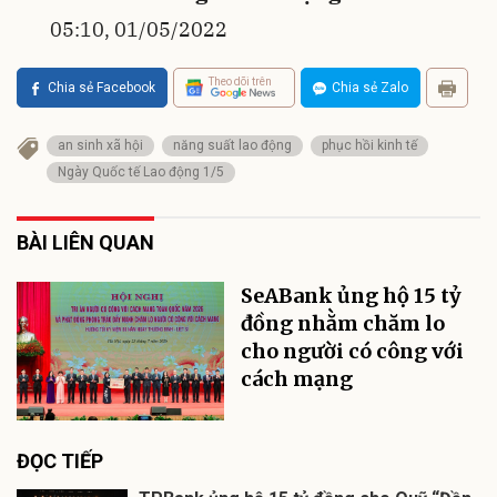
05:10, 01/05/2022
Theo dõi trên
Chia sẻ Facebook
Chia sẻ Zalo
an sinh xã hội
năng suất lao động
phục hồi kinh tế
Ngày Quốc tế Lao động 1/5
BÀI LIÊN QUAN
SeABank ủng hộ 15 tỷ
đồng nhằm chăm lo
cho người có công với
cách mạng
ĐỌC TIẾP