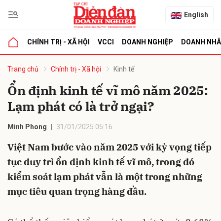
English
CHÍNH TRỊ - XÃ HỘI
VCCI
DOANH NGHIỆP
DOANH NH
bình luận
Trang chủ
Chính trị - Xã hội
Kinh tế
Ổn định kinh tế vĩ mô năm 2025:
Lạm phát có là trở ngại?
Minh Phong
31/01/2025 05:16
Việt Nam bước vào năm 2025 với kỳ vọng tiếp
tục duy trì ổn định kinh tế vĩ mô, trong đó
Hủy
G
kiểm soát lạm phát vẫn là một trong những
mục tiêu quan trọng hàng đầu.