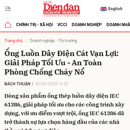
English
CHÍNH TRỊ - XÃ HỘI
VCCI
DOANH NGHIỆP
DOANH NH
bình luận
Trang chủ
Doanh nghiệp - Thị trường
Ống Luồn Dây Điện Cát Vạn Lợi:
Giải Pháp Tối Ưu - An Toàn
Phòng Chống Cháy Nổ
BÁCH THUẬN
30/05/2024 15:43
Dòng sản phẩm ống thép luồn dây điện IEC
Hủy
G
61386, giải pháp tối ưu cho các công trình xây
dựng, với ưu điểm vượt trội, ống IEC 61386 đã
trở thành sự lựa chọn hàng đầu của các nhà