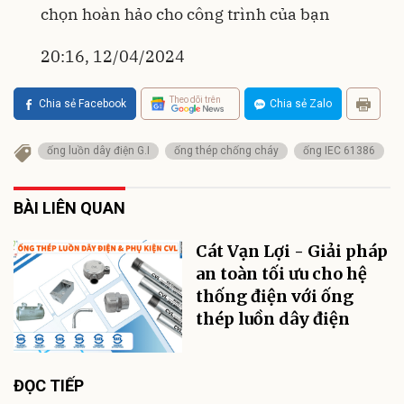
chọn hoàn hảo cho công trình của bạn
20:16, 12/04/2024
Theo dõi trên
Chia sẻ Facebook
Chia sẻ Zalo
ống luồn dây điện G.I
ống thép chống cháy
ống IEC 61386
BÀI LIÊN QUAN
Cát Vạn Lợi - Giải pháp
an toàn tối ưu cho hệ
thống điện với ống
thép luồn dây điện
ĐỌC TIẾP