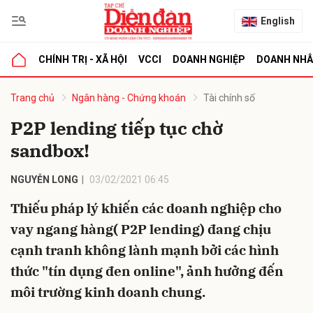
English
CHÍNH TRỊ - XÃ HỘI
VCCI
DOANH NGHIỆP
DOANH NH
bình luận
Trang chủ
Ngân hàng - Chứng khoán
Tài chính số
P2P lending tiếp tục chờ
sandbox!
NGUYỄN LONG
03/02/2021 06:45
Thiếu pháp lý khiến các doanh nghiệp cho
vay ngang hàng( P2P lending) đang chịu
Hủy
G
cạnh tranh không lành mạnh bởi các hình
thức "tín dụng đen online", ảnh hưởng đến
môi trường kinh doanh chung.