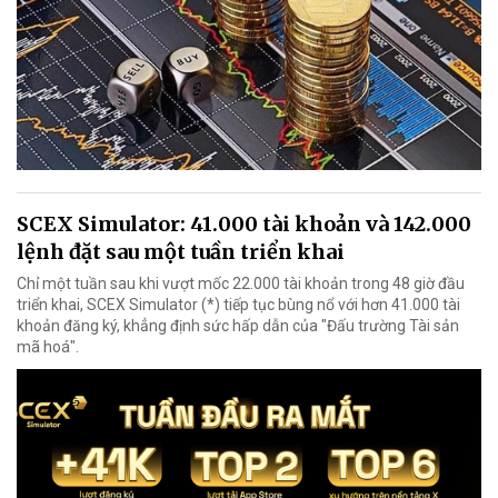
SCEX Simulator: 41.000 tài khoản và 142.000
lệnh đặt sau một tuần triển khai
Chỉ một tuần sau khi vượt mốc 22.000 tài khoản trong 48 giờ đầu
triển khai, SCEX Simulator (*) tiếp tục bùng nổ với hơn 41.000 tài
khoản đăng ký, khẳng định sức hấp dẫn của "Đấu trường Tài sản
mã hoá".