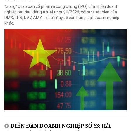
"Sóng" chào bán cổ phần ra công chúng (IPO) của nhiều doanh
nghiệp bắt đầu dâng trở lại từ quý II/2026, với sự xuất hiện của
DMX, LPS, DVV, AMY... và tới đây sẽ còn hàng loạt doanh nghiệp
khác.
DIỄN ĐÀN DOANH NGHIỆP SỐ 63: Hải