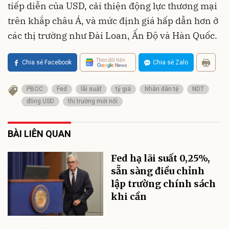
tiếp diễn của USD, cải thiện động lực thương mại
trên khắp châu Á, và mức định giá hấp dẫn hơn ở
các thị trường như Đài Loan, Ấn Độ và Hàn Quốc.
Theo dõi trên
Chia sẻ Facebook
Chia sẻ Zalo
PBOC
Fed
lãi suất
tỷ giá
Nhân dân tệ
NDT
đồng USD
thị trường mới nổi
BÀI LIÊN QUAN
Fed hạ lãi suất 0,25%,
sẵn sàng điều chỉnh
lập trường chính sách
khi cần