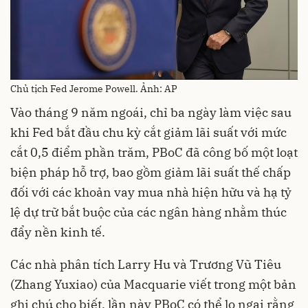
Chủ tịch Fed Jerome Powell. Ảnh: AP
Vào tháng 9 năm ngoái, chỉ ba ngày làm việc sau
khi Fed bắt đầu chu kỳ cắt giảm lãi suất với mức
cắt 0,5 điểm phần trăm, PBoC đã công bố một loạt
biện pháp hỗ trợ, bao gồm giảm lãi suất thế chấp
đối với các khoản vay mua nhà hiện hữu và hạ tỷ
lệ dự trữ bắt buộc của các ngân hàng nhằm thúc
đẩy nền kinh tế.
Các nhà phân tích Larry Hu và Trương Vũ Tiêu
(Zhang Yuxiao) của Macquarie viết trong một bản
ghi chú cho biết, lần này PBoC có thể lo ngại rằng