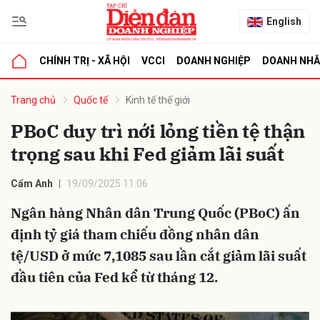
English
CHÍNH TRỊ - XÃ HỘI
VCCI
DOANH NGHIỆP
DOANH NH
bình luận
Trang chủ
Quốc tế
Kinh tế thế giới
PBoC duy trì nới lỏng tiền tệ thận
trọng sau khi Fed giảm lãi suất
Cẩm Anh
19/09/2025 11:06
Ngân hàng Nhân dân Trung Quốc (PBoC) ấn
định tỷ giá tham chiếu đồng nhân dân
Hủy
G
tệ/USD ở mức 7,1085 sau lần cắt giảm lãi suất
đầu tiên của Fed kể từ tháng 12.