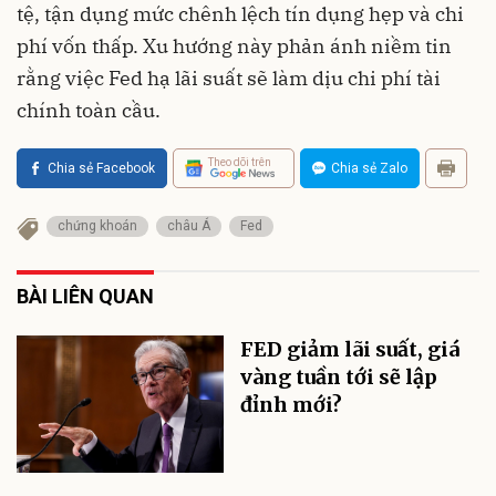
tệ, tận dụng mức chênh lệch tín dụng hẹp và chi
phí vốn thấp. Xu hướng này phản ánh niềm tin
rằng việc Fed hạ lãi suất sẽ làm dịu chi phí tài
chính toàn cầu.
Theo dõi trên
Chia sẻ Facebook
Chia sẻ Zalo
chứng khoán
châu Á
Fed
BÀI LIÊN QUAN
FED giảm lãi suất, giá
vàng tuần tới sẽ lập
đỉnh mới?