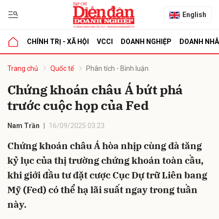
English
CHÍNH TRỊ - XÃ HỘI
VCCI
DOANH NGHIỆP
DOANH NH
bình luận
Trang chủ
Quốc tế
Phân tích - Bình luận
Chứng khoán châu Á bứt phá
trước cuộc họp của Fed
Nam Trần
16/09/2025 03:23
Chứng khoán châu Á hòa nhịp cùng đà tăng
kỷ lục của thị trường chứng khoán toàn cầu,
Hủy
G
khi giới đầu tư đặt cược Cục Dự trữ Liên bang
Mỹ (Fed) có thể hạ lãi suất ngay trong tuần
này.