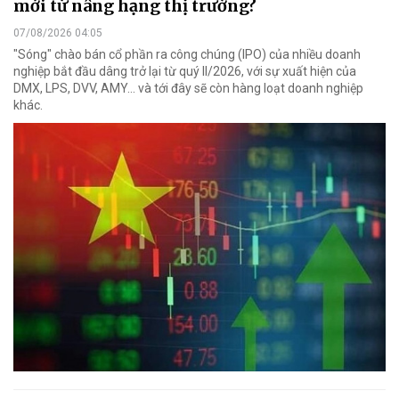
mới từ nâng hạng thị trường?
07/08/2026 04:05
"Sóng" chào bán cổ phần ra công chúng (IPO) của nhiều doanh
nghiệp bắt đầu dâng trở lại từ quý II/2026, với sự xuất hiện của
DMX, LPS, DVV, AMY... và tới đây sẽ còn hàng loạt doanh nghiệp
khác.