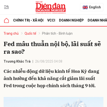
English
CHÍNH TRỊ - XÃ HỘI
VCCI
DOANH NGHIỆP
DOANH NH
bình luận
Trang chủ
Quốc tế
Phân tích - Bình luận
Fed mâu thuẫn nội bộ, lãi suất sẽ
ra sao?
Trương Khắc Trà
26/08/2025 04:08
Các nhiễu động dữ liệu kinh tế Hoa Kỳ đang
ảnh hưởng đến khả năng cắt giảm lãi suất
Hủy
G
Fed trong cuộc họp chính sách tháng 9 tới.