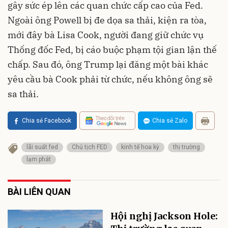
gây sức ép lên các quan chức cấp cao của Fed.
Ngoài ông Powell bị đe dọa sa thải, kiện ra tòa,
mới đây bà Lisa Cook, người đang giữ chức vụ
Thống đốc Fed, bị cáo buộc phạm tội gian lận thế
chấp. Sau đó, ông Trump lại đăng một bài khác
yêu cầu bà Cook phải từ chức, nếu không ông sẽ
sa thải.
Theo dõi trên
Chia sẻ Facebook
Chia sẻ Zalo
lãi suất fed
Chủ tịch FED
kinh tế hoa kỳ
thị trường
lạm phát
BÀI LIÊN QUAN
Hội nghị Jackson Hole: