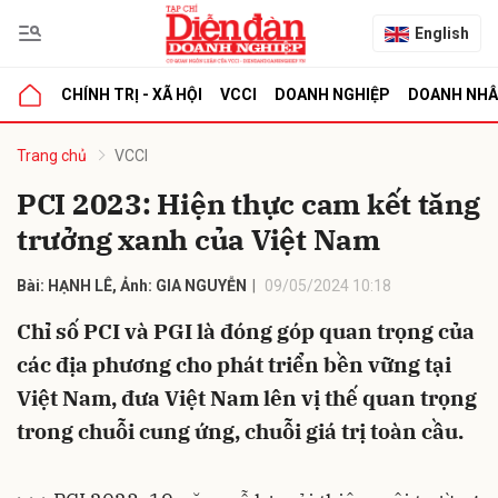
English
CHÍNH TRỊ - XÃ HỘI
VCCI
DOANH NGHIỆP
DOANH NH
bình luận
Trang chủ
VCCI
PCI 2023: Hiện thực cam kết tăng
trưởng xanh của Việt Nam
Bài: HẠNH LÊ, Ảnh: GIA NGUYỄN
09/05/2024 10:18
Chỉ số PCI và PGI là đóng góp quan trọng của
các địa phương cho phát triển bền vững tại
Hủy
G
Việt Nam, đưa Việt Nam lên vị thế quan trọng
trong chuỗi cung ứng, chuỗi giá trị toàn cầu.