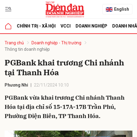
English
CHÍNH TRỊ - XÃ HỘI
VCCI
DOANH NGHIỆP
DOANH NH
bình luận
Trang chủ
Doanh nghiệp - Thị trường
Thông tin doanh nghiệp
PGBank khai trương Chi nhánh
tại Thanh Hóa
Phương Nhi
22/11/2024 10:10
PGBank vừa khai trương Chi nhánh Thanh
Hủy
G
Hóa tại địa chỉ số 15-17A-17B Trần Phú,
Phường Điện Biên, TP Thanh Hóa.