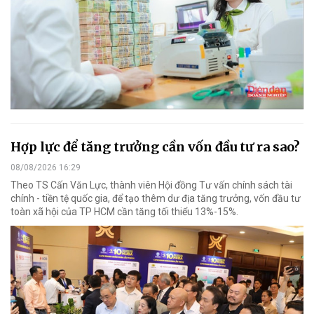
Hợp lực để tăng trưởng cần vốn đầu tư ra sao?
08/08/2026 16:29
Theo TS Cấn Văn Lực, thành viên Hội đồng Tư vấn chính sách tài
chính - tiền tệ quốc gia, để tạo thêm dư địa tăng trưởng, vốn đầu tư
toàn xã hội của TP HCM cần tăng tối thiểu 13%-15%.