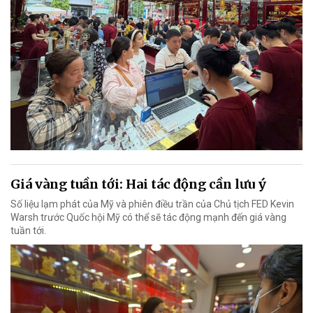
Giá vàng tuần tới: Hai tác động cần lưu ý
Số liệu lạm phát của Mỹ và phiên điều trần của Chủ tịch FED Kevin
Warsh trước Quốc hội Mỹ có thể sẽ tác động mạnh đến giá vàng
tuần tới.