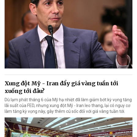
Xung đột Mỹ - Iran đẩy giá vàng tuần tới
xuống tới đâu?
Dù lạm phát tháng 6 của Mỹ hạ nhiệt đã làm giảm bớt kỳ vọng tăng
lãi suất của FED, nhưng xung đột Mỹ - Iran leo thang, lại có nguy cơ
làm tăng kỳ vọng này, gây thêm cú sốc đối với giá vàng tuần tới.