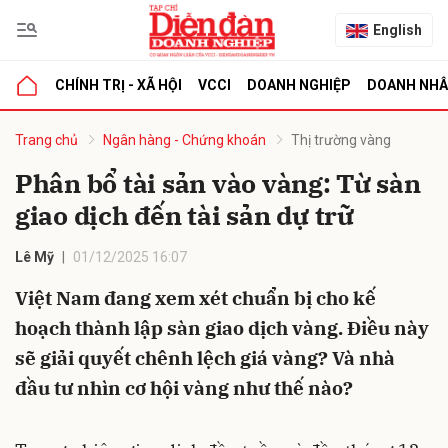
English
CHÍNH TRỊ - XÃ HỘI
VCCI
DOANH NGHIỆP
DOANH NH
bình luận
Trang chủ
Ngân hàng - Chứng khoán
Thị trường vàng
Phân bổ tài sản vào vàng: Từ sàn
giao dịch đến tài sản dự trữ
Lê Mỹ
01/12/2025 16:07
Việt Nam đang xem xét chuẩn bị cho kế
hoạch thành lập sàn giao dịch vàng. Điều này
Hủy
G
sẽ giải quyết chênh lệch giá vàng? Và nhà
đầu tư nhìn cơ hội vàng như thế nào?