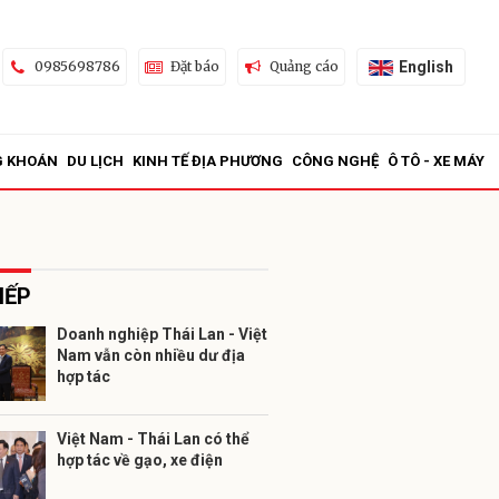
English
0985698786
Đặt báo
Quảng cáo
G KHOÁN
DU LỊCH
KINH TẾ ĐỊA PHƯƠNG
CÔNG NGHỆ
Ô TÔ - XE MÁY
IẾP
Doanh nghiệp Thái Lan - Việt
Nam vẫn còn nhiều dư địa
ửi
hợp tác
Việt Nam - Thái Lan có thể
hợp tác về gạo, xe điện