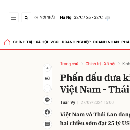
Hà Nội
32°C
/ 26 - 32°C
MỚI NHẤT
Gửi 
CHÍNH TRỊ - XÃ HỘI
VCCI
DOANH NGHIỆP
DOANH NHÂN
PHÁ
Trang chủ
Chính trị - Xã hội
Kinh
Phấn đấu đưa k
Việt Nam - Thái
Tuấn Vỹ
27/09/2024 15:00
Việt Nam và Thái Lan đan
hai chiều sớm đạt 25 tỷ U