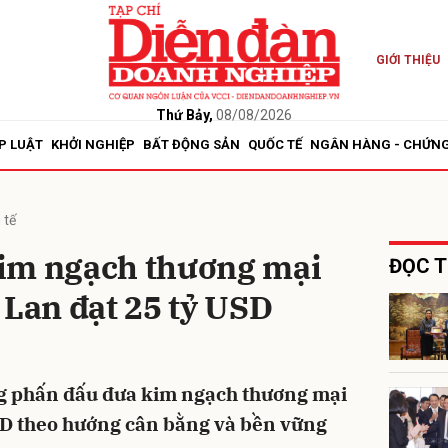
GIỚI THIỆU
bình luận
Thứ Bảy,
08/08/2026
P LUẬT
KHỞI NGHIỆP
BẤT ĐỘNG SẢN
QUỐC TẾ
NGÂN HÀNG - CHỨN
 tế
im ngạch thương mại
ĐỌC T
 Lan đạt 25 tỷ USD
Hủy
G
g phấn đấu đưa kim ngạch thương mại
SD theo hướng cân bằng và bền vững