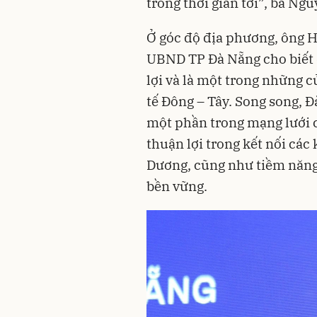
trong thời gian tới”, bà Ng
Ở góc độ địa phương, ông H
UBND TP Đà Nẵng cho biết đị
lợi và là một trong những 
tế Đông – Tây. Song song, 
một phần trong mạng lưới c
thuận lợi trong kết nối cá
Dương, cũng như tiềm năng 
bền vững.