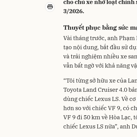
cho chủ xe nhờ loạt chính 
3/2026.
Thuyết phục bằng sức mạ
Vài tháng trước, anh Phạm
tạo nội dung, bắt đầu sử d
và trải nghiệm nhiều xe sa
vẫn bất ngờ với khả năng v
“Tôi từng sở hữu xe của La
Toyota Land Cruiser 4.0 bả
dùng chiếc Lexus LS. Về cơ 
hơn so với chiếc VF 9, có chă
VF 9 đi 50 km về Hòa Lạc, tô
chiếc Lexus LS nữa”, anh D