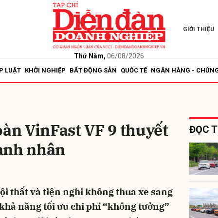
GIỚI THIỆU
bình luận
Thứ Năm,
06/08/2026
P LUẬT
KHỞI NGHIỆP
BẤT ĐỘNG SẢN
QUỐC TẾ
NGÂN HÀNG - CHỨN
oàn VinFast VF 9 thuyết
ĐỌC T
anh nhân
Hủy
G
ội thất và tiện nghi không thua xe sang
 khả năng tối ưu chi phí “không tưởng”