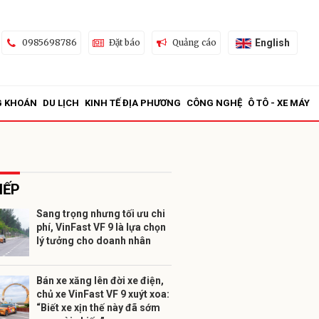
English
0985698786
Đặt báo
Quảng cáo
G KHOÁN
DU LỊCH
KINH TẾ ĐỊA PHƯƠNG
CÔNG NGHỆ
Ô TÔ - XE MÁY
IẾP
Sang trọng nhưng tối ưu chi
phí, VinFast VF 9 là lựa chọn
ửi
lý tưởng cho doanh nhân
Bán xe xăng lên đời xe điện,
chủ xe VinFast VF 9 xuýt xoa:
“Biết xe xịn thế này đã sớm