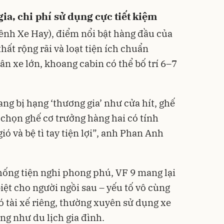
ia, chi phí sử dụng cực tiết kiệm
ênh Xe Hay), điểm nổi bật hàng đầu của
hất rộng rãi và loạt tiện ích chuẩn
hân xe lớn, khoang cabin có thể bố trí 6–7
ng bị hạng ‘thương gia’ như cửa hít, ghế
 chọn ghế cơ trưởng hàng hai có tính
ó và bệ tì tay tiện lợi”, anh Phan Anh
hống tiện nghi phong phú, VF 9 mang lại
iệt cho người ngồi sau – yếu tố vô cùng
ó tài xế riêng, thường xuyên sử dụng xe
ng như du lịch gia đình.