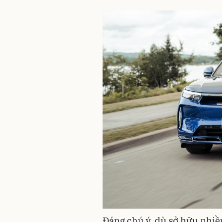
Đáng chú ý, dù sở hữu nhiề