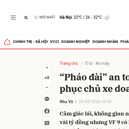
Hà Nội
32°C
/ 26 - 32°C
MỚI NHẤT
Gửi 
CHÍNH TRỊ - XÃ HỘI
VCCI
DOANH NGHIỆP
DOANH NHÂN
PHÁ
Trang chủ
Ô tô - Xe máy
“Pháo đài” an t
phục chủ xe do
Như Vũ
26/03/2026 09:08
Cảm giác lái, không gian n
vài tỷ đồng nhưng VF 9 có