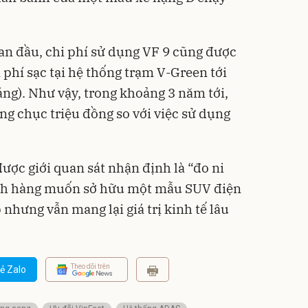
an đầu, chi phí sử dụng VF 9 cũng được
phí sạc tại hệ thống trạm V-Green tới
áng). Như vậy, trong khoảng 3 năm tới,
ng chục triệu đồng so với việc sử dụng
được giới quan sát nhận định là “đo ni
ch hàng muốn sở hữu một mẫu SUV điện
 nhưng vẫn mang lại giá trị kinh tế lâu
Theo dõi trên
ẻ Zalo