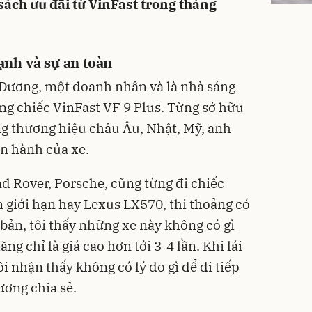
sách ưu đãi từ VinFast trong tháng
nh và sự an toàn
 Dương, một doanh nhân và là nhà sáng
ụng chiếc VinFast VF 9 Plus. Từng sở hữu
ng thương hiệu châu Âu, Nhật, Mỹ, anh
ận hành của xe.
nd Rover, Porsche, cũng từng đi chiếc
n giới hạn hay Lexus LX570, thi thoảng có
bản, tôi thấy những xe này không có gì
ng chỉ là giá cao hơn tới 3-4 lần. Khi lái
i nhận thấy không có lý do gì để đi tiếp
ương chia sẻ.