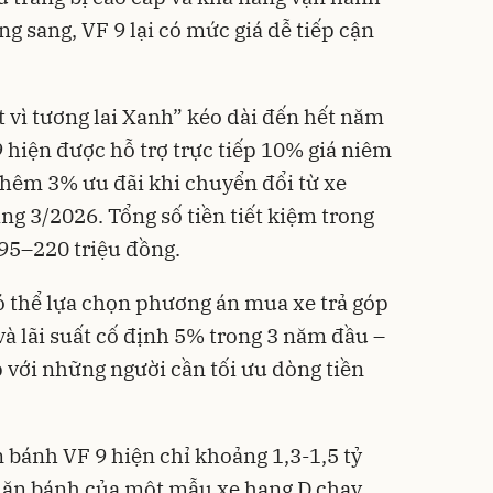
 sang, VF 9 lại có mức giá dễ tiếp cận
t vì tương lai Xanh” kéo dài đến hết năm
hiện được hỗ trợ trực tiếp 10% giá niêm
 thêm 3% ưu đãi khi chuyển đổi từ xe
ng 3/2026. Tổng số tiền tiết kiệm trong
 195–220 triệu đồng.
ó thể lựa chọn phương án mua xe trả góp
và lãi suất cố định 5% trong 3 năm đầu –
p với những người cần tối ưu dòng tiền
n bánh VF 9 hiện chỉ khoảng 1,3-1,5 tỷ
 lăn bánh của một mẫu xe hạng D chạy