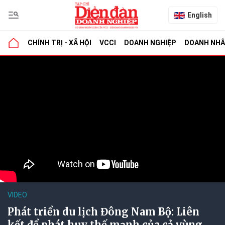
English
CHÍNH TRỊ - XÃ HỘI
VCCI
DOANH NGHIỆP
DOANH NH
VIDEO
Phát triển du lịch Đông Nam Bộ: Liên
kết để phát huy thế mạnh của cả vùng