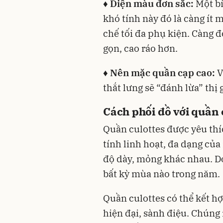
♦ Diện màu đơn sắc:
Một bí
khó tính này đó là càng ít 
chế tối đa phụ kiện. Càng đ
gọn, cao ráo hơn.
♦ Nên mặc quần cạp cao:
V
thắt lưng sẽ “đánh lừa” thị 
Cách phối đồ với quần c
Quần culottes được yêu thíc
tính linh hoạt, đa dạng của
độ dày, mỏng khác nhau. Do
bất kỳ mùa nào trong năm.
Quần culottes có thể kết h
hiện đại, sành điệu. Chúng