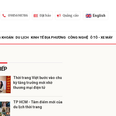
English
0985698786
Đặt báo
Quảng cáo
G KHOÁN
DU LỊCH
KINH TẾ ĐỊA PHƯƠNG
CÔNG NGHỆ
Ô TÔ - XE MÁY
IẾP
Thời trang Việt bước vào chu
kỳ tăng trưởng mới nhờ
ửi
thương mại điện tử
TP HCM - Tâm điểm mới của
du lịch thời trang