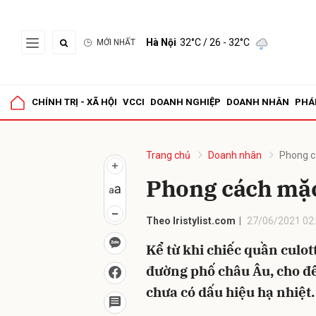
Hà Nội
32°C
/ 26 - 32°C
MỚI NHẤT
Gửi 
CHÍNH TRỊ - XÃ HỘI
VCCI
DOANH NGHIỆP
DOANH NHÂN
PHÁ
Trang chủ
Doanh nhân
Phong c
Phong cách mặc
Theo Iristylist.com
27/06/2021 02
Kể từ khi chiếc quần culot
đường phố châu Âu, cho đế
chưa có dấu hiệu hạ nhiệt.