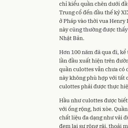
chỉ kiểu quần chẽn dưới đầ
Trung cổ đến đầu thế kỷ XI
ở Pháp vào thời vua Henry 
này cũng thường được thấy
Nhật Bản.
Hơn 100 năm đã qua đi, kể 
lần đầu xuất hiện trên đườ
quần culottes vẫn chưa có d
này không phù hợp với tất 
culottes phải được thực hiệ
Hầu như culottes được biết 
với ống rộng, hơi xòe. Quầ
chất liệu đa dạng như vải đ
đem lại sự rộng rãi, thoải 