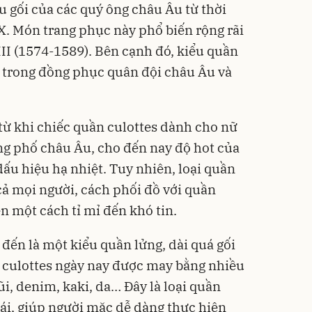
u gối của các quý ông châu Âu từ thời
X. Món trang phục này phổ biến rộng rãi
III (1574-1589). Bên cạnh đó, kiểu quần
 trong đồng phục quân đội châu Âu và
từ khi chiếc quần culottes dành cho nữ
ng phố châu Âu, cho đến nay độ hot của
ấu hiệu hạ nhiệt. Tuy nhiên, loại quần
cả mọi người, cách phối đồ với quần
n một cách tỉ mỉ đến khó tin.
đến là một kiểu quần lửng, dài quá gối
n culottes ngày nay được may bằng nhiều
ũi, denim, kaki, da… Đây là loại quần
mái, giúp người mặc dễ dàng thực hiện