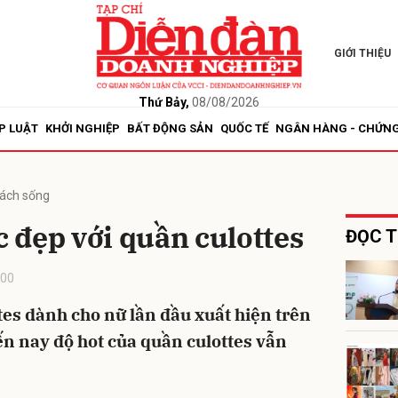
GIỚI THIỆU
bình luận
Thứ Bảy,
08/08/2026
P LUẬT
KHỞI NGHIỆP
BẤT ĐỘNG SẢN
QUỐC TẾ
NGÂN HÀNG - CHỨN
ách sống
 đẹp với quần culottes
ĐỌC T
:00
Hủy
G
tes dành cho nữ lần đầu xuất hiện trên
n nay độ hot của quần culottes vẫn