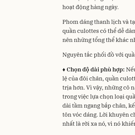
hoạt động hàng ngày.
Phom dáng thanh lịch và t
quần culottes có thể dễ dà
nên những tổng thể khác n
Nguyên tắc phối đồ với quầ
♦ Chọn độ dài phù hợp:
Nếu
lệ của đôi chân, quần culot
trịa hơn. Vì vậy, những cô
trong việc lựa chọn loại qu
dài tầm ngang bắp chân, kế
tôn vóc dáng. Lời khuyên ch
nhất là rời xa nó, vì nó khi