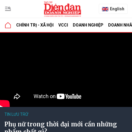
English
CHÍNH TRỊ - XÃ HỘI
VCCI
DOANH NGHIỆP
DOANH NH
TIN LƯU TRỮ
Phụ nữ trong thời đại mới cần những
phẩm chất gì?