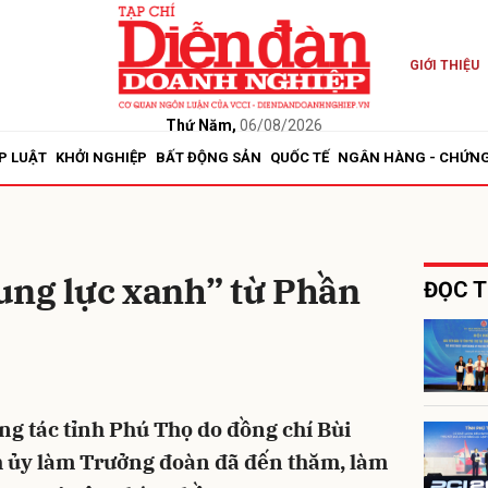
GIỚI THIỆU
bình luận
Thứ Năm,
06/08/2026
P LUẬT
KHỞI NGHIỆP
BẤT ĐỘNG SẢN
QUỐC TẾ
NGÂN HÀNG - CHỨN
ung lực xanh” từ Phần
ĐỌC T
Hủy
G
g tác tỉnh Phú Thọ do đồng chí Bùi
h ủy làm Trưởng đoàn đã đến thăm, làm