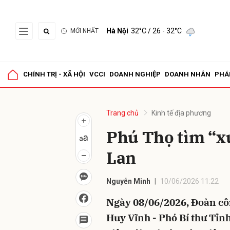
Hà Nội
32°C
/ 26 - 32°C
MỚI NHẤT
Gửi 
CHÍNH TRỊ - XÃ HỘI
VCCI
DOANH NGHIỆP
DOANH NHÂN
PHÁ
Trang chủ
Kinh tế địa phương
Phú Thọ tìm “x
Lan
Nguyễn Minh
10/06/2026 11:22
Ngày 08/06/2026, Đoàn côn
Huy Vĩnh - Phó Bí thư Tỉn