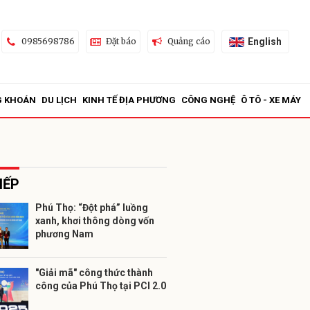
English
0985698786
Đặt báo
Quảng cáo
G KHOÁN
DU LỊCH
KINH TẾ ĐỊA PHƯƠNG
CÔNG NGHỆ
Ô TÔ - XE MÁY
IẾP
Phú Thọ: “Đột phá” luồng
xanh, khơi thông dòng vốn
ửi
phương Nam
"Giải mã" công thức thành
công của Phú Thọ tại PCI 2.0