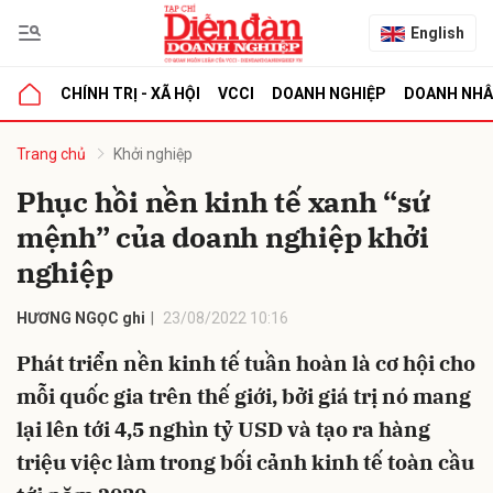
English
CHÍNH TRỊ - XÃ HỘI
VCCI
DOANH NGHIỆP
DOANH NH
bình luận
Trang chủ
Khởi nghiệp
Phục hồi nền kinh tế xanh “sứ
mệnh” của doanh nghiệp khởi
nghiệp
HƯƠNG NGỌC ghi
23/08/2022 10:16
Phát triển nền kinh tế tuần hoàn là cơ hội cho
Hủy
G
mỗi quốc gia trên thế giới, bởi giá trị nó mang
lại lên tới 4,5 nghìn tỷ USD và tạo ra hàng
triệu việc làm trong bối cảnh kinh tế toàn cầu