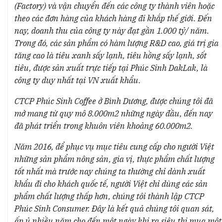
(Factory) và vận chuyển đến các công ty thành viên hoặc
theo các đơn hàng của khách hàng đi khắp thế giới. Đến
nay, doanh thu của công ty này đạt gần 1.000 tỷ/ năm.
Trong đó, các sản phẩm có hàm lượng R&D cao, giá trị gia
tăng cao là tiêu xanh sấy lạnh, tiêu hồng sấy lạnh, sốt
tiêu, được sản xuất trực tiếp tại Phúc Sinh DakLak, là
công ty duy nhất tại VN xuất khẩu.
CTCP Phúc Sinh Coffee ở Bình Dương, được chúng tôi đã
mở mang từ quy mô 8.000m2 những ngày đầu, đến nay
đã phát triển trong khuôn viên khoảng 60.000m2.
Năm 2016, để phục vụ mục tiêu cung cấp cho người Việt
những sản phẩm nông sản, gia vị, thực phẩm chất lượng
tốt nhất mà trước nay chúng ta thường chỉ dành xuất
khẩu đi cho khách quốc tế, người Việt chỉ dùng các sản
phẩm chất lượng thấp hơn, chúng tôi thành lập CTCP
Phúc Sinh Consumer. Đây là kết quả chúng tôi quan sát,
ấp ủ nhiều năm cho đến một ngày khi ra siêu thị mua một