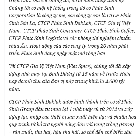
triệu USD. Đối với chúng tôi, đó là bước nhảy thần kỳ.
Chúng tôi có một hệ thống trong đó có Phúc Sinh
Corporation là công ty mẹ, các công ty con là CTCP Phúc
Sinh Sơn La, CTCP Phúc Sinh DakLak, CTCP Gia vị Việt
Nam, CTCP Phúc Sinh Consumer, CTCP Phúc Sinh Coffee,
CTCP Phúc Sinh Logistic và các phòng thí nghiệm chuẩn
châu Âu. Hoạt động của các công ty trong 20 năm phát
triển Phúc Sinh đang ngày một mở rộng hơn.
Với CTCP Gia Vị Việt Nam (Viet Spice), chúng tôi đã xây
dựng nhà máy tại Bình Dương từ 15 năm về trước. Hiện
nay doanh thu của đơn vị này trung bình là 4.000 tỷ/
năm.
CTCP Phúc Sinh Daklak được hình thành trên cơ sở Phúc
Sinh Group đầu tư mua lại 1 nhà máy cũ từ 2014 và xây
dựng lại, nhập các thiết bị sản xuất hiện đại và chuẩn hó
quy trình từ hỗ trợ người nông dân với vùng trồng (Farm)
– sản xuất, thu hái, hậu thu hái, sơ chế đến chế biến sâu