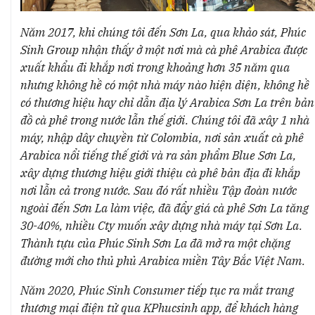
Năm 2017, khi chúng tôi đến Sơn La, qua khảo sát, Phúc
Sinh Group nhận thấy ở một nơi mà cà phê Arabica được
xuất khẩu đi khắp nơi trong khoảng hơn 35 năm qua
nhưng không hề có một nhà máy nào hiện diện, không hề
có thương hiệu hay chỉ dẫn địa lý Arabica Sơn La trên bản
đồ cà phê trong nước lẫn thế giới. Chúng tôi đã xây 1 nhà
máy, nhập dây chuyền từ Colombia, nơi sản xuất cà phê
Arabica nổi tiếng thế giới và ra sản phẩm Blue Sơn La,
xây dựng thương hiệu giới thiệu cà phê bản địa đi khắp
nơi lẫn cả trong nước. Sau đó rất nhiều Tập đoàn nước
ngoài đến Sơn La làm việc, đã đẩy giá cà phê Sơn La tăng
30-40%, nhiều Cty muốn xây dựng nhà máy tại Sơn La.
Thành tựu của Phúc Sinh Sơn La đã mở ra một chặng
đường mới cho thủ phủ Arabica miền Tây Bắc Việt Nam.
Năm 2020, Phúc Sinh Consumer tiếp tục ra mắt trang
thương mại điện tử qua KPhucsinh app, để khách hàng