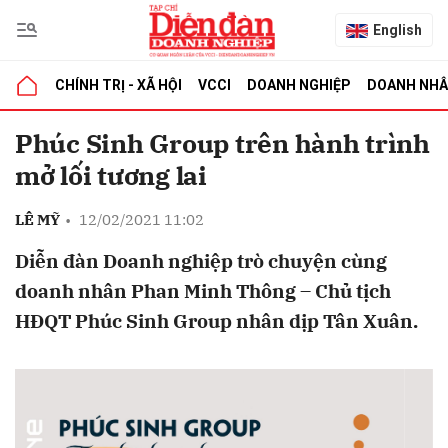
English
CHÍNH TRỊ - XÃ HỘI
VCCI
DOANH NGHIỆP
DOANH NH
bình luận
Phúc Sinh Group trên hành trình
mở lối tương lai
LÊ MỸ
•
12/02/2021 11:02
Diễn đàn Doanh nghiệp trò chuyện cùng
doanh nhân Phan Minh Thông – Chủ tịch
HĐQT Phúc Sinh Group nhân dịp Tân Xuân.
Hủy
G