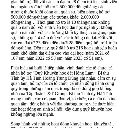
gian hỗ trợ, đối với các em đạt từ 28 điểm trở lên, sinh viên
học ngành y được hỗ trợ 2.500.000 đồng/tháng; các
trường thuộc khối công an, quân sự, biên phòng hỗ trợ
500.000 đồng/tháng; các trường khác: 2.000.000
đồng/tháng… Thời gian hỗ trợ là 10 tháng/năm; không
quá 6 năm đối với sinh viên học đại học ngành y; không
quá 5 năm đối với các trường khối kỹ thuật, công an, quân
sự; không quá 4 năm đối với các trường còn lại. Đối với
các em đạt từ 25 điểm đến dưới 28 điểm, quỹ hỗ trợ 1 triệu
đồng/tháng. Đến nay, quỹ đã hỗ trợ 216 học sinh gặp hoàn
cảnh khó khăn đạt điểm cao vào đại học (năm 2021 có
107 em; năm 2022 có 58 em; năm 2023 có 51 em).
Phát biểu tại buổi lễ tiếp nhận, vinh danh các tổ chức, cá
nhân hỗ trợ “Quỹ Khuyến học đất Hồng Lam”, Bí thư
Tỉnh ủy Hà Tĩnh Hoàng Trung Dũng ghi nhận, cảm ơn sự
quan tâm, hỗ trợ của cá tổ chức, cá nhân đồng hành cùng
quỹ trong những năm qua, trong đó có đóng góp không
nhỏ của Tập đoàn T&T Group. Bí thư Tỉnh ủy Hà Tĩnh
mong muốn, các cơ quan, đơn vị, tổ chức, cá nhân tiếp tục
quan tâm, đồng hành với địa phương trong việc thực hiện
các hoạt động an sinh xã hội, xây dựng quỹ khuyến học
không ngừng lớn mạnh.
Song hành với những hoạt động khuyến học, khuyến tài,