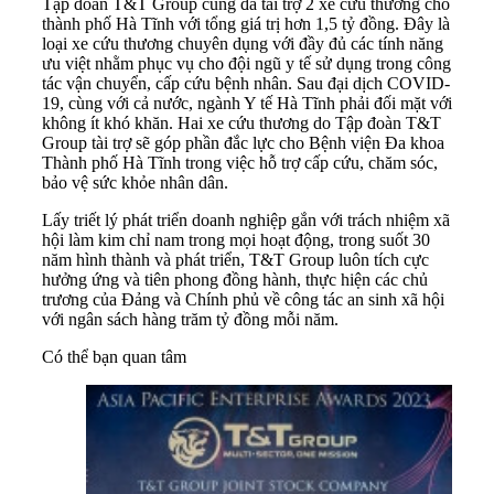
Tập đoàn T&T Group cũng đã tài trợ 2 xe cứu thương cho
thành phố Hà Tĩnh với tổng giá trị hơn 1,5 tỷ đồng. Đây là
loại xe cứu thương chuyên dụng với đầy đủ các tính năng
ưu việt nhằm phục vụ cho đội ngũ y tế sử dụng trong công
tác vận chuyển, cấp cứu bệnh nhân. Sau đại dịch COVID-
19, cùng với cả nước, ngành Y tế Hà Tĩnh phải đối mặt với
không ít khó khăn. Hai xe cứu thương do Tập đoàn T&T
Group tài trợ sẽ góp phần đắc lực cho Bệnh viện Đa khoa
Thành phố Hà Tĩnh trong việc hỗ trợ cấp cứu, chăm sóc,
bảo vệ sức khỏe nhân dân.
Lấy triết lý phát triển doanh nghiệp gắn với trách nhiệm xã
hội làm kim chỉ nam trong mọi hoạt động, trong suốt 30
năm hình thành và phát triển, T&T Group luôn tích cực
hưởng ứng và tiên phong đồng hành, thực hiện các chủ
trương của Đảng và Chính phủ về công tác an sinh xã hội
với ngân sách hàng trăm tỷ đồng mỗi năm.
Có thể bạn quan tâm