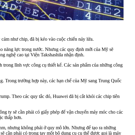
y cảm như chip, đã bị kéo vào cuộc chiến nảy lửa.
cao năng lực trong nước. Nhưng các quy định mới của Mỹ sẽ
ông nghệ cao tại Viện Takshashila nhận định.
nh trong lĩnh vực công cụ thiết kế. Các sản phẩm của những công
ứng. Trong trường hợp này, các hạn chế của Mỹ sang Trung Quốc
ump. Theo các quy tắc đó, Huawei đã bị cắt khỏi các chip tiên
 công ty sẽ cần phải có giấy phép để vận chuyển máy móc cho các
ặc thấp hơn.
 7nm, nhưng không phải ở quy mô lớn. Nhưng để tạo ra những
sẽ cần phải có trong tay một bộ dụng cụ cụ thể được gọi là máy