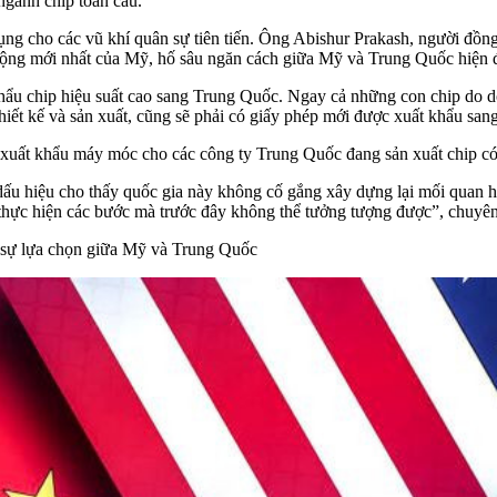
ngành chip toàn cầu.
ng cho các vũ khí quân sự tiên tiến. Ông Abishur Prakash, người đồn
 động mới nhất của Mỹ, hố sâu ngăn cách giữa Mỹ và Trung Quốc hiện đ
hẩu chip hiệu suất cao sang Trung Quốc. Ngay cả những con chip do d
hiết kế và sản xuất, cũng sẽ phải có giấy phép mới được xuất khẩu sa
c xuất khẩu máy móc cho các công ty Trung Quốc đang sản xuất chip có 
dấu hiệu cho thấy quốc gia này không cố gắng xây dựng lại mối quan 
 thực hiện các bước mà trước đây không thể tưởng tượng được”, chuyên
i sự lựa chọn giữa Mỹ và Trung Quốc