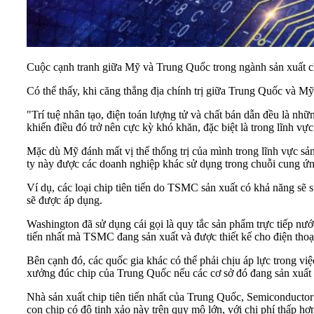
Cuộc cạnh tranh giữa Mỹ và Trung Quốc trong ngành sản xuất chi
Có thể thấy, khi căng thẳng địa chính trị giữa Trung Quốc và Mỹ
"Trí tuệ nhân tạo, điện toán lượng tử và chất bán dẫn đều là 
khiến điều đó trở nên cực kỳ khó khăn, đặc biệt là trong lĩnh v
Mặc dù Mỹ đánh mất vị thế thống trị của mình trong lĩnh vực sả
ty này được các doanh nghiệp khác sử dụng trong chuỗi cung ứn
Ví dụ, các loại chip tiên tiến do TSMC sản xuất có khả năng s
sẽ được áp dụng.
Washington đã sử dụng cái gọi là quy tắc sản phẩm trực tiếp nư
tiến nhất mà TSMC đang sản xuất và được thiết kế cho điện tho
Bên cạnh đó, các quốc gia khác có thể phải chịu áp lực trong v
xưởng đúc chip của Trung Quốc nếu các cơ sở đó đang sản xuất 
Nhà sản xuất chip tiên tiến nhất của Trung Quốc, Semiconducto
con chip có độ tinh xảo này trên quy mô lớn, với chi phí thấp 