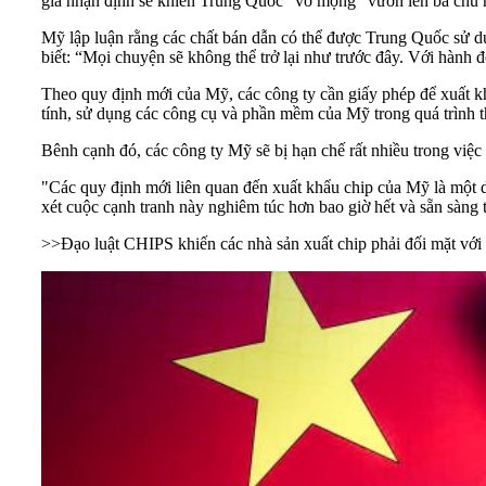
gia nhận định sẽ khiến Trung Quốc "vỡ mộng" vươn lên bá chủ 
Mỹ lập luận rằng các chất bán dẫn có thể được Trung Quốc sử dụ
biết: “Mọi chuyện sẽ không thể trở lại như trước đây. Với hành
Theo quy định mới của Mỹ, các công ty cần giấy phép để xuất k
tính, sử dụng các công cụ và phần mềm của Mỹ trong quá trình t
Bênh cạnh đó, các công ty Mỹ sẽ bị hạn chế rất nhiều trong việ
"Các quy định mới liên quan đến xuất khẩu chip của Mỹ là một 
xét cuộc cạnh tranh này nghiêm túc hơn bao giờ hết và sẵn sàng
>>
Đạo luật CHIPS khiến các nhà sản xuất chip phải đối mặt vớ