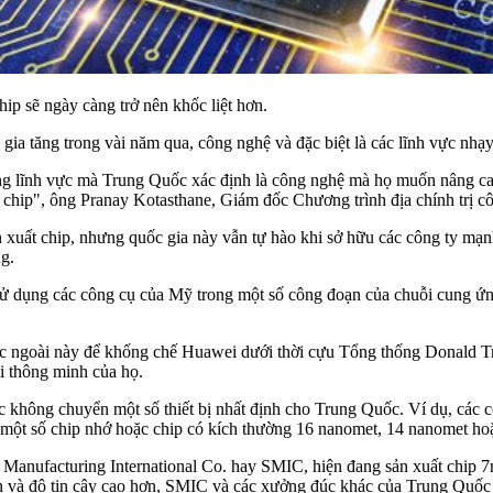
p sẽ ngày càng trở nên khốc liệt hơn.
 gia tăng trong vài năm qua, công nghệ và đặc biệt là các lĩnh vực nhạ
những lĩnh vực mà Trung Quốc xác định là công nghệ mà họ muốn nâng 
ực chip", ông Pranay Kotasthane, Giám đốc Chương trình địa chính trị c
n xuất chip, nhưng quốc gia này vẫn tự hào khi sở hữu các công ty mạ
g.
ẽ sử dụng các công cụ của Mỹ trong một số công đoạn của chuỗi cung 
ớc ngoài này để khống chế Huawei dưới thời cựu Tổng thống Donald Tr
ại thông minh của họ.
iệc không chuyển một số thiết bị nhất định cho Trung Quốc. Ví dụ, các
một số chip nhớ hoặc chip có kích thường 16 nanomet, 14 nanomet ho
r Manufacturing International Co. hay SMIC, hiện đang sản xuất chip
hơn và độ tin cậy cao hơn, SMIC và các xưởng đúc khác của Trung Quốc 