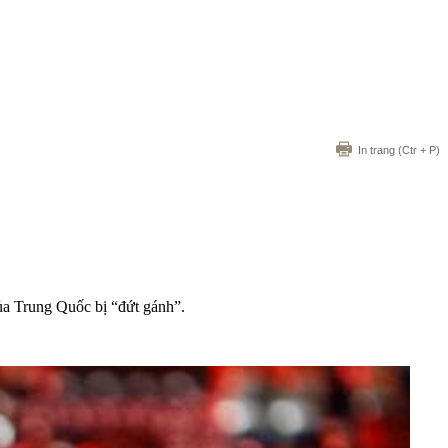
In trang
(Ctr + P)
ủa Trung Quốc bị “đứt gánh”.