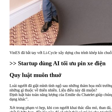
VinES đã bắt tay với Li-Cycle xây dựng chu trình khép kín chuỗ
>> Startup dùng AI tối ưu pin xe điện
Quy luật muôn thuở
Loài người đã giật mình tỉnh ngộ sau những thảm họa môi trường 
những gì thuộc về thiên nhiên. Liệu điều này đã muộn?
Định luật bảo toàn năng lượng của Emilie du Chatelet giúp chún
dạng khác”.
Xét trong phạm vi hẹp, khi con người khai thác dầu mỏ, than đá, s