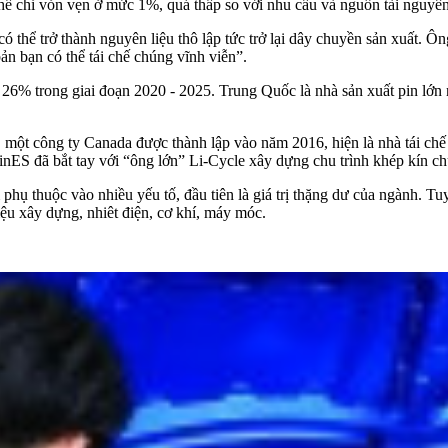
hế chỉ vỏn vẹn ở mức 1%, quá thấp so với nhu cầu và nguồn tài nguyên
có thể trở thành nguyên liệu thô lập tức trở lại dây chuyền sản xuất.
ản bạn có thể tái chế chúng vĩnh viễn”.
 26% trong giai đoạn 2020 - 2025. Trung Quốc là nhà sản xuất pin lớn
, một công ty Canada được thành lập vào năm 2016, hiện là nhà tái c
nES đã bắt tay với “ông lớn” Li-Cycle xây dựng chu trình khép kín ch
hụ thuộc vào nhiều yếu tố, đầu tiên là giá trị thặng dư của ngành. Tu
iệu xây dựng, nhiêt điện, cơ khí, máy móc.