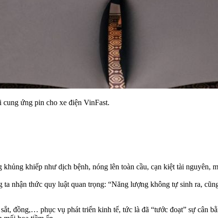
i cung ứng pin cho xe điện VinFast.
khủng khiếp như dịch bệnh, nóng lên toàn cầu, cạn kiệt tài nguyên, mất
g ta nhận thức quy luật quan trọng: “Năng lượng không tự sinh ra, cũn
ắt, đồng,… phục vụ phát triển kinh tế, tức là đã “tước đoạt” sự cân bằn