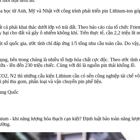
ên mối họa tiềm ẩn.
 học từ Anh, Mỹ và Nhật với công trình phát triển pin Lithium-ion góp
 cả phải khai thác dưới lớp vỏ trái đất. Theo báo cáo của tổ chức Fri
 hại cho đất và gây ô nhiễm không khí. Trên thực tế, cần 2,2 triệu lít n
ột số quốc gia, ước tính chỉ đáp ứng 1/5 tổng nhu cầu toàn cầu. Do vậy,
ụng, bên trong chúng là nhiều tổ hợp hóa chất cực độc. Theo ước tín
nữa - lên đến 230 triệu chiếc. Cùng với đó là nguồn pin thải khổng lồ.
 CO2, N2 thì những cấu kiện Lithium cần có nền công nghiệp tái chế vô
 phí thu gom, phân loại và vận chuyển pin phế liệu.
rung Quốc
hium - khi năng lượng hóa thạch cạn kiệt? Định luật bảo toàn năng lư
rường.