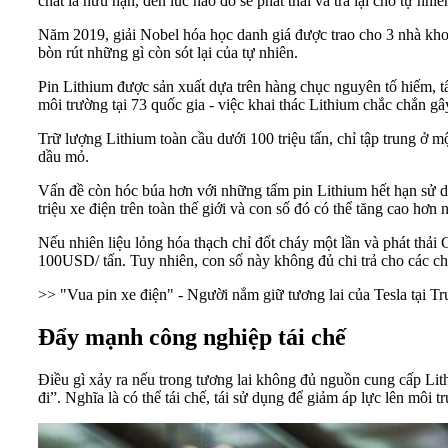
chất là hữu hạn, đến lúc nào đó sẽ phát thải và trả lại cho tự nhi
Năm 2019, giải Nobel hóa học danh giá được trao cho 3 nhà khoa
bòn rút những gì còn sót lại của tự nhiên.
Pin Lithium được sản xuất dựa trên hàng chục nguyên tố hiếm, tất
môi trường tại 73 quốc gia - việc khai thác Lithium chắc chắn gây
Trữ lượng
Lithium
toàn cầu dưới 100 triệu tấn, chỉ tập trung ở m
dầu mỏ.
Vấn đề còn hóc búa hơn với những tấm pin Lithium hết hạn sử d
triệu xe điện trên toàn thế giới và con số đó có thể tăng cao hơn 
Nếu nhiên liệu lỏng hóa thạch chỉ đốt cháy một lần và phát thải
100USD/ tấn. Tuy nhiên, con số này không đủ chi trả cho các chi
>> "Vua pin xe điện" - Người nắm giữ tương lai của Tesla tại T
Đẩy mạnh công nghiệp tái chế
Điều gì xảy ra nếu trong tương lai không đủ nguồn cung cấp Lit
đi”. Nghĩa là có thể tái chế, tái sử dụng để giảm áp lực lên môi t