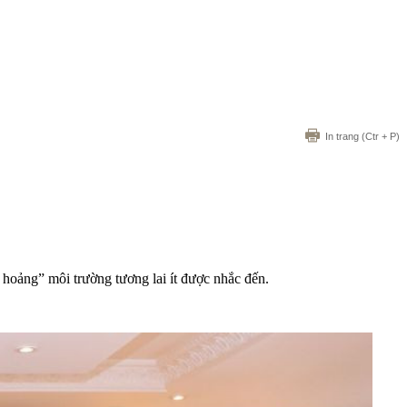
In trang
(Ctr + P)
hoảng” môi trường tương lai ít được nhắc đến.