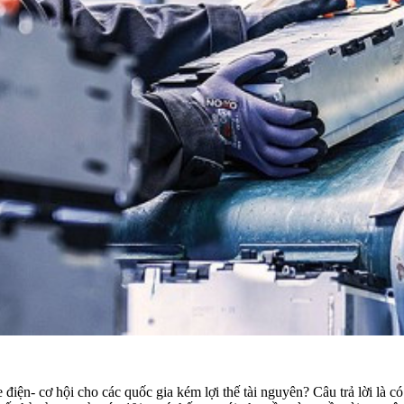
 điện- cơ hội cho các quốc gia kém lợi thế tài nguyên? Câu trả lời là 