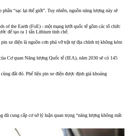
 phần “sạc lại thế giới”. Tuy nhiên, nguồn năng lượng này sẽ
ends of the Earth (FoE) - một mạng lưới quốc tế gồm các tổ chức
ước để tạo ra 1 tấn Lithium tinh chế.
 pin xe điện là nguồn cơn phá vỡ trật tự địa chính trị không kém
h của Cơ quan Năng lượng Quốc tế (IEA), năm 2030 sẽ có 145
 cùng đắt đỏ. Phế liệu pin xe điện được định giá khoảng
ợng đã cung cấp cơ sở lý luận quan trọng “năng lượng không mất