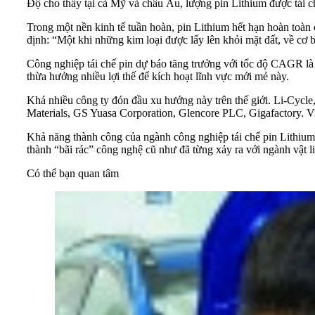
Độ cho thấy tại cả Mỹ và châu Âu, lượng pin Lithium được tái c
Trong một nền kinh tế tuần hoàn, pin Lithium hết hạn hoàn toàn 
định: “Một khi những kim loại được lấy lên khỏi mặt đất, về cơ b
Công nghiệp tái chế pin dự báo tăng trưởng với tốc độ CAGR là
thừa hưởng nhiều lợi thế để kích hoạt lĩnh vực mới mẻ này.
Khá nhiều công ty đón đầu xu hướng này trên thế giới. Li-Cycle
Materials, GS Yuasa Corporation, Glencore PLC, Gigafactory. Vi
Khả năng thành công của ngành công nghiệp tái chế pin Lithium p
thành “bãi rác” công nghệ cũ như đã từng xảy ra với ngành vật l
Có thể bạn quan tâm