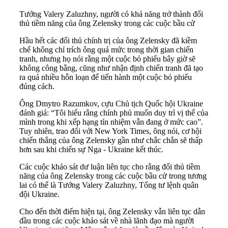
Tướng Valery Zaluzhny, người có khả năng trở thành đối
thủ tiềm năng của ông Zelensky trong các cuộc bầu cử
Hầu hết các đối thủ chính trị của ông Zelensky đã kiềm
chế không chỉ trích ông quá mức trong thời gian chiến
tranh, nhưng họ nói rằng một cuộc bỏ phiếu bây giờ sẽ
không công bằng, cũng như nhận định chiến tranh đã tạo
ra quá nhiều hỗn loạn để tiến hành một cuộc bỏ phiếu
đúng cách.
Ông Dmytro Razumkov, cựu Chủ tịch Quốc hội Ukraine
đánh giá: “Tôi hiểu rằng chính phủ muốn duy trì vị thế của
mình trong khi xếp hạng tín nhiệm vẫn đang ở mức cao”.
Tuy nhiên, trao đổi với New York Times, ông nói, cơ hội
chiến thắng của ông Zelensky gần như chắc chắn sẽ thấp
hơn sau khi chiến sự Nga - Ukraine kết thúc.
Các cuộc khảo sát dư luận liên tục cho rằng đối thủ tiềm
năng của ông Zelensky trong các cuộc bầu cử trong tương
lai có thể là Tướng Valery Zaluzhny, Tổng tư lệnh quân
đội Ukraine.
Cho đến thời điểm hiện tại, ông Zelensky vẫn liên tục dẫn
đầu trong các cuộc khảo sát về nhà lãnh đạo mà người