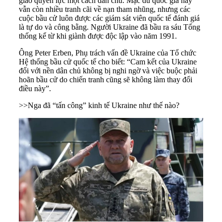
giao quyền lực một cách dân chủ. Mặc dù quốc gia này
vẫn còn nhiều tranh cãi về nạn tham nhũng, nhưng các
cuộc bầu cử luôn được các giám sát viên quốc tế đánh giá
là tự do và công bằng. Người Ukraine đã bầu ra sáu Tổng
thống kể từ khi giành được độc lập vào năm 1991.
Ông Peter Erben, Phụ trách vấn đề Ukraine của Tổ chức
Hệ thống bầu cử quốc tế cho biết: “Cam kết của Ukraine
đối với nền dân chủ không bị nghi ngờ và việc buộc phải
hoãn bầu cử do chiến tranh cũng sẽ không làm thay đổi
điều này”.
>>
Nga đã “tấn công” kinh tế Ukraine như thế nào?