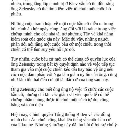
nhiên, trong tầng lớp chính trị ở Kiev vẫn có tin đồn rằng
ông Zelensky có thể tìm kiếm việc tổ chức một cuộc bỏ
phiếu.
Những cuộc tranh luận về một cuộc bầu cử diễn ra trong
bối cảnh áp lực ngày càng tăng đối với Ukraine trong việc
chứng minh cho các nhà tài trợ phương Tây về khả năng
kiểm soát của quốc gia này. Mặc dù vậy, những người
phản đối nói rằng một cuộc bầu cử một chiều trong thời
chiến có thể làm suy yếu nỗ lực đó.
Tuy nhiên, cuộc bầu cử mới có thể củng cố quyền lực của
ông Zelensky trong bất kỳ quyết định nào về việc tiếp tục
tham gia vào một cuộc chiến kéo dài hay bảo vệ ông nếu
các cuộc đàm phán với Nga làm giảm uy tín của ông, cũng
như làm tổn hại đến cơ hội tái đắc cử của ông sau này.
Ông Zelensky cho biết ông ủng hộ việc tổ chức các cuộc
bầu cử, nhưng chỉ khi các giám sát viên quốc tế có thể
chứng nhận chúng được tổ chức một cách tự do, công
bằng và toàn diện
Hiện nay, Chính quyền Tổng thống Biden và các đồng
minh châu Âu chưa công khai lên tiếng về cuộc bầu cử
của Ukraine. Nhưng ý tưởng này đã thu hút được sự chú ý