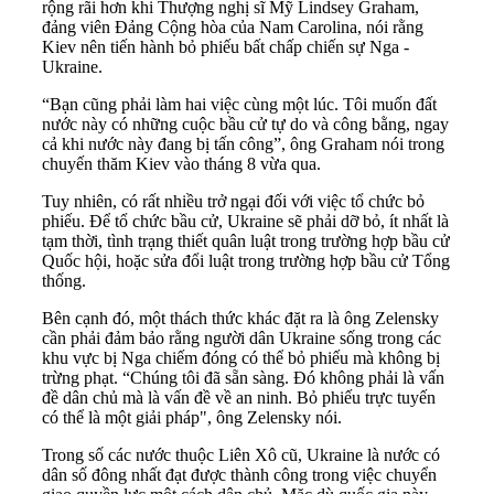
rộng rãi hơn khi Thượng nghị sĩ Mỹ Lindsey Graham,
đảng viên Đảng Cộng hòa của Nam Carolina, nói rằng
Kiev nên tiến hành bỏ phiếu bất chấp chiến sự Nga -
Ukraine.
“Bạn cũng phải làm hai việc cùng một lúc. Tôi muốn đất
nước này có những cuộc bầu cử tự do và công bằng, ngay
cả khi nước này đang bị tấn công”, ông Graham nói trong
chuyến thăm Kiev vào tháng 8 vừa qua.
Tuy nhiên, có rất nhiều trở ngại đối với việc tổ chức bỏ
phiếu. Để tổ chức bầu cử, Ukraine sẽ phải dỡ bỏ, ít nhất là
tạm thời, tình trạng thiết quân luật trong trường hợp bầu cử
Quốc hội, hoặc sửa đổi luật trong trường hợp bầu cử Tổng
thống.
Bên cạnh đó, một thách thức khác đặt ra là ông Zelensky
cần phải đảm bảo rằng người dân Ukraine sống trong các
khu vực bị Nga chiếm đóng có thể bỏ phiếu mà không bị
trừng phạt. “Chúng tôi đã sẵn sàng. Đó không phải là vấn
đề dân chủ mà là vấn đề về an ninh. Bỏ phiếu trực tuyến
có thể là một giải pháp", ông Zelensky nói.
Trong số các nước thuộc Liên Xô cũ, Ukraine là nước có
dân số đông nhất đạt được thành công trong việc chuyển