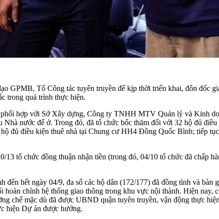
o GPMB, Tổ Công tác tuyên truyền để kịp thời triển khai, đôn đốc g
 trong quá trình thực hiện.
phối hợp với Sở Xây dựng, Công ty TNHH MTV Quản lý và Kinh doa
u Nhà nước để ở. Trong đó, đã tổ chức bốc thăm đối với 32 hộ đủ điề
 07 hộ đủ điều kiện thuê nhà tại Chung cư HH4 Đồng Quốc Bình; tiếp 
10/13 tổ chức đồng thuận nhận tiền (trong đó, 04/10 tổ chức đã chấp h
ính đến hết ngày 04/9, đa số các hộ dân (172/177) đã đồng tình và bàn 
ối hoàn chỉnh hệ thống giao thông trong khu vực nội thành. Hiện nay, 
cưỡng chế mặc dù đã được UBND quận tuyên truyền, vận động thực hiện 
hực hiện Dự án được hưởng.