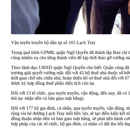
Vận tuyên truyền hộ dân tại số 165 Lạch Tray
Trong quá trình GPMB, quận Ngô Quyền đã thành lập Ban chỉ đạ
công nhiệm vụ cho từng thành viên để kịp thời tháo gỡ vướng mắc
Theo lãnh đạo UBND quận Ngô Quyền cho biết: Quận cũng đã 
trương giải quyết vướng mắc đối với 43 hộ thuê nhà thuộc sở hữ
thời gian chờ sửa chữa nhà; hoàn thiện hồ sơ thuê nhà đối với
được ký hợp đồng thuê phần diện tích còn lại.
Đối với 13 tổ chức, qua tuyên truyền, vận động, đến nay, đã có 
thủ tục nhận tiền và bàn giao mặt bằng).
Đối với 177 hộ gia đình, cá nhân, qua tuyên truyền, vận động, t
rộng vỉa hè đường Lạch Tray mỗi bên 5m, sẽ tạo điều kiện kết n
đồng thuận nhận tiền và bàn giao mặt bằng, sẽ phải tiến hành 
hợp pháp của các tổ chức, hộ gia đình, cá nhân có đất thu hồi t