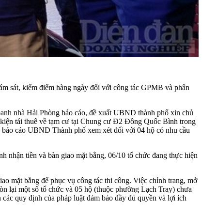
iám sát, kiểm điểm hàng ngày đối với công tác GPMB và phân
nh nhà Hải Phòng báo cáo, đề xuất UBND thành phố xin chủ
u kiện tái thuê về tạm cư tại Chung cư Đ2 Đồng Quốc Bình trong
tục báo cáo UBND Thành phố xem xét đối với 04 hộ có nhu cầu
ành nhận tiền và bàn giao mặt bằng, 06/10 tổ chức đang thực hiện
giao mặt bằng để phục vụ công tác thi công. Việc chỉnh trang, mở
còn lại một số tổ chức và 05 hộ (thuộc phường Lạch Tray) chưa
các quy định của pháp luật đảm bảo đầy đủ quyền và lợi ích