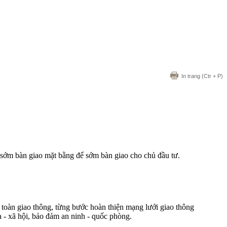
In trang
(Ctr + P)
ớm bàn giao mặt bằng để sớm bàn giao cho chủ đầu tư.
oàn giao thông, từng bước hoàn thiện mạng lưới giao thông
a - xã hội, bảo đảm an ninh - quốc phòng.