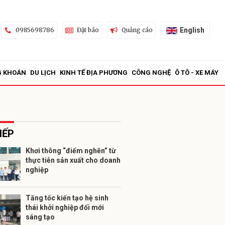
English
0985698786
Đặt báo
Quảng cáo
G KHOÁN
DU LỊCH
KINH TẾ ĐỊA PHƯƠNG
CÔNG NGHỆ
Ô TÔ - XE MÁY
IẾP
Khơi thông “điểm nghẽn” từ
thực tiễn sản xuất cho doanh
ửi
nghiệp
Tăng tốc kiến tạo hệ sinh
thái khởi nghiệp đổi mới
sáng tạo