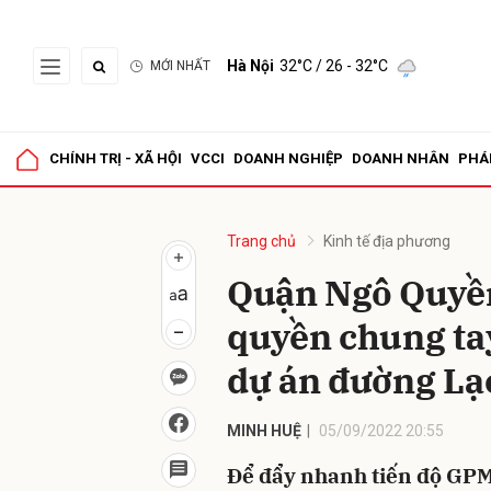
Hà Nội
32°C
/ 26 - 32°C
MỚI NHẤT
Gửi 
CHÍNH TRỊ - XÃ HỘI
VCCI
DOANH NGHIỆP
DOANH NHÂN
PHÁ
Trang chủ
Kinh tế địa phương
Quận Ngô Quyền
quyền chung ta
dự án đường Lạ
MINH HUỆ
05/09/2022 20:55
Để đẩy nhanh tiến độ GPM