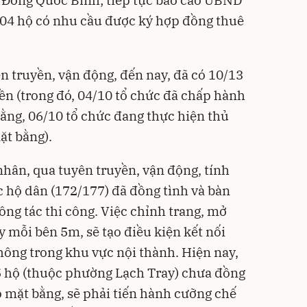
 Đồng Quốc Bình; tiếp tục báo cáo UBND
 04 hộ có nhu cầu được ký hợp đồng thuê
ên truyền, vận động, đến nay, đã có 10/13
ền (trong đó, 04/10 tổ chức đã chấp hành
bằng, 06/10 tổ chức đang thực hiện thủ
ặt bằng).
 nhân, qua tuyên truyền, vận động, tính
c hộ dân (172/177) đã đồng tình và bàn
ông tác thi công. Việc chỉnh trang, mở
 mỗi bên 5m, sẽ tạo điều kiện kết nối
hông trong khu vực nội thành. Hiện nay,
05 hộ (thuộc phường Lạch Tray) chưa đồng
o mặt bằng, sẽ phải tiến hành cưỡng chế