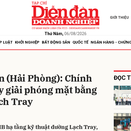
GIỚI THIỆU
bình luận
Thứ Năm,
06/08/2026
P LUẬT
KHỞI NGHIỆP
BẤT ĐỘNG SẢN
QUỐC TẾ
NGÂN HÀNG - CHỨN
 (Hải Phòng): Chính
ĐỌC T
y giải phóng mặt bằng
Hủy
G
ch Tray
B hạ tầng kỹ thuật đường Lạch Tray,