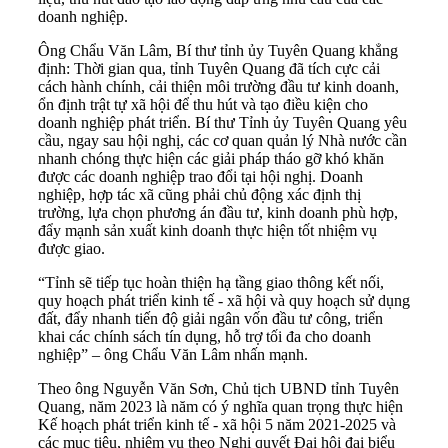
doanh nghiệp.
Ông Chẩu Văn Lâm, Bí thư tỉnh ủy Tuyên Quang khẳng
định: Thời gian qua, tỉnh Tuyên Quang đã tích cực cải
cách hành chính, cải thiện môi trường đầu tư kinh doanh,
ổn định trật tự xã hội để thu hút và tạo điều kiện cho
doanh nghiệp phát triển. Bí thư Tỉnh ủy Tuyên Quang yêu
cầu, ngay sau hội nghị, các cơ quan quản lý Nhà nước cần
nhanh chóng thực hiện các giải pháp tháo gỡ khó khăn
được các doanh nghiệp trao đổi tại hội nghị. Doanh
nghiệp, hợp tác xã cũng phải chủ động xác định thị
trường, lựa chọn phương án đầu tư, kinh doanh phù hợp,
đẩy mạnh sản xuất kinh doanh thực hiện tốt nhiệm vụ
được giao.
“Tỉnh sẽ tiếp tục hoàn thiện hạ tầng giao thông kết nối,
quy hoạch phát triển kinh tế - xã hội và quy hoạch sử dụng
đất, đẩy nhanh tiến độ giải ngân vốn đầu tư công, triển
khai các chính sách tín dụng, hỗ trợ tối đa cho doanh
nghiệp” – ông Chẩu Văn Lâm nhấn mạnh.
Theo ông Nguyễn Văn Sơn, Chủ tịch UBND tỉnh Tuyên
Quang, năm 2023 là năm có ý nghĩa quan trọng thực hiện
Kế hoạch phát triển kinh tế - xã hội 5 năm 2021-2025 và
các mục tiêu, nhiệm vụ theo Nghị quyết Đại hội đại biểu