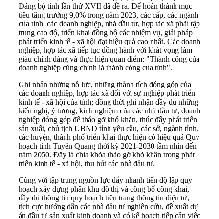
Đảng bộ tỉnh lần thứ XVII đã đề ra. Để hoàn thành mục
tiêu tăng trưởng 9,0% trong năm 2023, các cấp, các ngành
của tỉnh, các doanh nghiệp, nhà đầu tư, hợp tác xã phải tập
trung cao độ, triển khai đồng bộ các nhiệm vụ, giải pháp
phát triển kinh tế - xã hội đạt hiệu quả cao nhất. Các doanh
nghiệp, hợp tác xã tiếp tục đồng hành với khát vọng làm
giàu chính đáng và thực hiện quan điểm: "Thành công của
doanh nghiệp cũng chính là thành công của tỉnh".
Ghi nhận những nỗ lực, những thành tích đóng góp của
các doanh nghiệp, hợp tác xã đối với sự nghiệp phát triển
kinh tế - xã hội của tỉnh; đồng thời ghi nhận đầy đủ những
kiến nghị, ý tưởng, kinh nghiệm của các nhà đầu tư, doanh
nghiệp đóng góp để tháo gỡ khó khăn, thúc đẩy phát triển
sản xuất, chủ tịch UBND tỉnh yêu cầu, các sở, ngành tỉnh,
các huyện, thành phố triển khai thực hiện có hiệu quả Quy
hoạch tỉnh Tuyên Quang thời kỳ 2021-2030 tầm nhìn đến
năm 2050. Đây là chìa khóa tháo gỡ khó khăn trong phát
triển kinh tế - xã hội, thu hút các nhà đầu tư.
Cùng với tập trung nguồn lực đẩy nhanh tiến độ lập quy
hoạch xây dựng phân khu đô thị và công bố công khai,
đầy đủ thông tin quy hoạch trên trang thông tin điện tử,
tích cực hướng dẫn các nhà đầu tư nghiên cứu, đề xuất dự
án đầu tư sản xuất kinh doanh và có kế hoạch tiếp cận việc