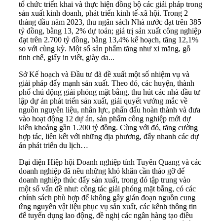
tổ chức triển khai và thực hiện đồng bộ các giải pháp trong
sản xuất kinh doanh, phát triển kinh tế-xã hội. Trong 2
tháng đầu năm 2023, thu ngân sách Nhà nước đạt trên 385
tỷ đồng, bằng 13, 2% dự toán; giá trị sản xuất công nghiệp
đạt trên 2.700 tỷ đồng, bằng 13,4% kế hoạch, tăng 12,1%
so với cùng kỳ. Một số sản phẩm tăng như xi măng, gỗ
tinh chế, giấy in viết, giày da...
Sở Kế hoạch và Đầu tư đã đề xuất một số nhiệm vụ và
giải pháp đẩy mạnh sản xuất. Theo đó, các huyện, thành
phố chủ động giải phóng mặt bằng, thu hút các nhà đầu tư
lập dự án phát triển sản xuất, giải quyết vướng mắc về
nguồn nguyên liệu, nhân lực, phấn đấu hoàn thành và đưa
vào hoạt động 12 dự án, sản phẩm công nghiệp mới dự
kiến khoảng gần 1.200 tỷ đồng. Cùng với đó, tăng cường
hợp tác, liên kết với những địa phương, đẩy nhanh các dự
án phát triển du lịch…
Đại diện
Hiệp hội Doanh nghiệp tỉnh Tuyên Quang
và các
doanh nghiệp đã nêu những khó khăn cần tháo gỡ để
doanh nghiệp thúc đẩy sản xuất, trong đó tập trung vào
một số vấn đề như: công tác giải phóng mặt bằng, có các
chính sách phù hợp để không gây gián đoạn nguồn cung
ứng nguyên vật liệu phục vụ sản xuất, các kênh thông tin
để tuyển dụng lao động, đề nghị các ngân hàng tạo điều