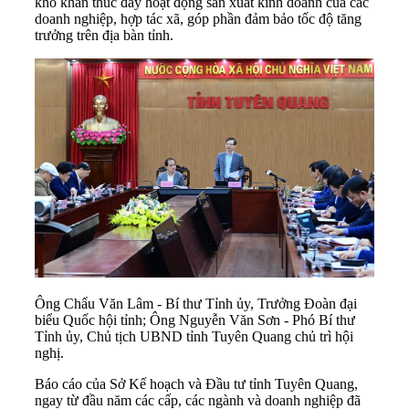
khó khăn thúc đẩy hoạt động sản xuất kinh doanh của các
doanh nghiệp, hợp tác xã, góp phần đảm bảo tốc độ tăng
trưởng trên địa bàn tỉnh.
Ông Chẩu Văn Lâm - Bí thư Tỉnh ủy, Trưởng Đoàn đại
biểu Quốc hội tỉnh; Ông Nguyễn Văn Sơn - Phó Bí thư
Tỉnh ủy, Chủ tịch UBND tỉnh Tuyên Quang chủ trì hội
nghị.
Báo cáo của Sở Kế hoạch và Đầu tư
tỉnh Tuyên Quang
,
ngay từ đầu năm các cấp, các ngành và doanh nghiệp đã