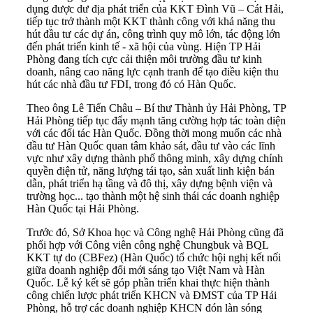
dụng được dư địa phát triển của KKT Đình Vũ – Cát Hải,
tiếp tục trở thành một KKT thành công với khả năng thu
hút đầu tư các dự án, công trình quy mô lớn, tác động lớn
đến phát triển kinh tế - xã hội của vùng. Hiện TP Hải
Phòng đang tích cực cải thiện môi trường đầu tư kinh
doanh, nâng cao năng lực cạnh tranh để tạo điều kiện thu
hút các nhà đầu tư FDI, trong đó có Hàn Quốc.
Theo ông Lê Tiến Châu – Bí thư Thành ủy Hải Phòng, TP
Hải Phòng tiếp tục đẩy mạnh tăng cường hợp tác toàn diện
với các đối tác Hàn Quốc. Đồng thời mong muốn các nhà
đầu tư Hàn Quốc quan tâm khảo sát, đầu tư vào các lĩnh
vực như xây dựng thành phố thông minh, xây dựng chính
quyền điện tử, năng lượng tái tạo, sản xuất linh kiện bán
dẫn, phát triển hạ tầng và đô thị, xây dựng bệnh viện và
trường học... tạo thành một hệ sinh thái các doanh nghiệp
Hàn Quốc tại Hải Phòng.
Trước đó, Sở Khoa học và Công nghệ Hải Phòng cũng đã
phối hợp với Công viên công nghệ Chungbuk và BQL
KKT tự do (CBFez) (Hàn Quốc) tổ chức hội nghị kết nối
giữa doanh nghiệp đổi mới sáng tạo Việt Nam và Hàn
Quốc. Lễ ký kết sẽ góp phần triển khai thực hiện thành
công chiến lược phát triển KHCN và ĐMST của TP Hải
Phòng, hỗ trợ các doanh nghiệp KHCN đón làn sóng