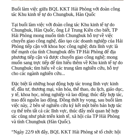
Buổi làm việc giữa BQL KKT Hải Phòng với đoàn công
tác Khu kinh tế tự do Chungbuk, Hàn Quốc
Tại buổi làm việc với đoàn công tác Khu kinh tế tự do
Chungbuk, Hàn Quốc, ông Lê Trung Kiên cho biết, TP
Hải Phòng mong muốn tỉnh Chungbuk hỗ trợ về việc
chuyển giao công nghệ, đào tạo các doanh nghiệp của Hải
Phòng tiếp cận với
khoa học công nghệ
; đưa lĩnh vực là
thế mạnh của tỉnh Chungbuk đến TP Hải Phòng để địa
phương tiếp cận và được chuyển giao công nghệ; mong
muốn sang trực tiếp để tìm hiểu thêm về Khu kinh tế tự do
Chungbuk; tìm hiểu về các trung tâm nghiên cứu, hỗ trợ
cho các ngành nghiên cứu...
Đặc biệt là những hoạt động hợp tác trong lĩnh vực kinh
tế, đầu tư, thương mại, văn hóa, thể thao, du lịch, giáo dục,
y tế, khoa học, nông nghiệp và lao động; thúc đẩy hợp tác,
trao đổi nguồn lao động. Đồng thời hy vọng, sau buổi làm
việc này, 2 bên sẽ nghiên cứu ký kết một biên bản hợp tác
cụ thể trên tất cả các lĩnh vực, thúc đẩy mối quan hệ hợp
tác cũng như phát triển kinh tế, xã hội của TP Hải Phòng
và tỉnh Chungbuk (Hàn Quốc).
“Ngày 22/9 tới đây, BQL KKT Hải Phòng sẽ tổ chức hội