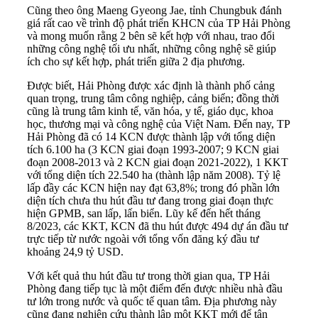
Cũng theo ông Maeng Gyeong Jae, tỉnh Chungbuk đánh
giá rất cao về trình độ phát triển KHCN của TP Hải Phòng
và mong muốn rằng 2 bên sẽ kết hợp với nhau, trao đổi
những công nghệ tối ưu nhất, những công nghệ sẽ giúp
ích cho sự kết hợp, phát triển giữa 2 địa phương.
Được biết, Hải Phòng được xác định là thành phố cảng
quan trọng, trung tâm công nghiệp, cảng biển; đồng thời
cũng là trung tâm kinh tế, văn hóa, y tế, giáo dục, khoa
học, thương mại và công nghệ của Việt Nam. Đến nay, TP
Hải Phòng đã có 14 KCN được thành lập với tổng diện
tích 6.100 ha (3 KCN giai đoạn 1993-2007; 9 KCN giai
đoạn 2008-2013 và 2 KCN giai đoạn 2021-2022), 1 KKT
với tổng diện tích 22.540 ha (thành lập năm 2008). Tỷ lệ
lấp đầy các
KCN
hiện nay đạt 63,8%; trong đó phần lớn
diện tích chưa thu hút đầu tư đang trong giai đoạn thực
hiện GPMB, san lấp, lấn biển. Lũy kế đến hết tháng
8/2023, các KKT, KCN đã thu hút được 494 dự án đầu tư
trực tiếp từ nước ngoài với tổng vốn đăng ký đầu tư
khoảng 24,9 tỷ USD.
Với kết quả thu hút đầu tư trong thời gian qua, TP Hải
Phòng đang tiếp tục là một điểm đến được nhiều nhà đầu
tư lớn trong nước và quốc tế quan tâm. Địa phương này
cũng đang nghiên cứu thành lập một KKT mới để tận