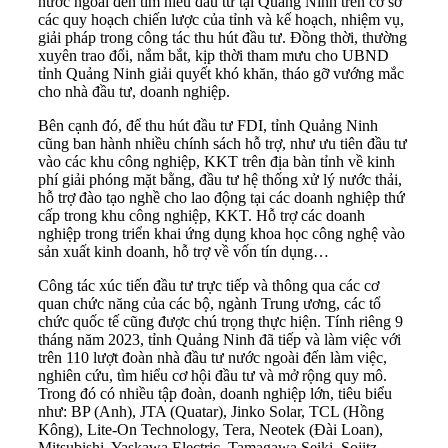
nước ngoài đến tìm hiểu đầu tư tại Quảng Ninh trên cơ sở
các quy hoạch chiến lược của tỉnh và kế hoạch, nhiệm vụ,
giải pháp trong công tác thu hút đầu tư. Đồng thời, thường
xuyên trao đổi, nắm bắt, kịp thời tham mưu cho UBND
tỉnh Quảng Ninh giải quyết khó khăn, tháo gỡ vướng mắc
cho nhà đầu tư, doanh nghiệp.
Bên cạnh đó, để thu hút đầu tư FDI, tỉnh
Quảng Ninh
cũng ban hành nhiều chính sách hỗ trợ, như ưu tiên đầu tư
vào các khu công nghiệp, KKT trên địa bàn tỉnh về kinh
phí giải phóng mặt bằng, đầu tư hệ thống xử lý nước thải,
hỗ trợ đào tạo nghề cho lao động tại các doanh nghiệp thứ
cấp trong khu công nghiệp, KKT. Hỗ trợ các doanh
nghiệp trong triển khai ứng dụng khoa học công nghệ vào
sản xuất kinh doanh, hỗ trợ về vốn tín dụng…
Công tác xúc tiến đầu tư trực tiếp và thông qua các cơ
quan chức năng của các bộ, ngành Trung ương, các tổ
chức quốc tế cũng được chú trọng thực hiện. Tính riêng 9
tháng năm 2023, tỉnh Quảng Ninh đã tiếp và làm việc với
trên 110 lượt đoàn nhà đầu tư nước ngoài đến làm việc,
nghiên cứu, tìm hiểu cơ hội đầu tư và mở rộng quy mô.
Trong đó có nhiều tập đoàn, doanh nghiệp lớn, tiêu biểu
như: BP (Anh), JTA (Quatar), Jinko Solar, TCL (Hồng
Kông), Lite-On Technology, Tera, Neotek (Đài Loan),
Mitsubishi, Yaskawa Electric, Tamagawa Seiki, Sojitz