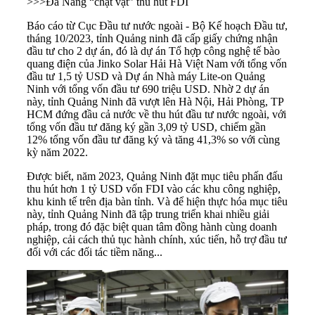
>>>
Đà Nẵng “chật vật” thu hút FDI
Báo cáo từ Cục Đầu tư nước ngoài - Bộ Kế hoạch Đầu tư,
tháng 10/2023, tỉnh Quảng ninh đã cấp giấy chứng nhận
đầu tư cho 2 dự án, đó là dự án Tổ hợp công nghệ tế bào
quang điện của Jinko Solar Hải Hà Việt Nam với tổng vốn
đầu tư 1,5 tỷ USD và Dự án Nhà máy Lite-on Quảng
Ninh với tổng vốn đầu tư 690 triệu USD. Nhờ 2 dự án
này, tỉnh Quảng Ninh đã vượt lên Hà Nội, Hải Phòng, TP
HCM đứng đầu cả nước về
thu hút đầu tư nước ngoài
, với
tổng vốn đầu tư đăng ký gần 3,09 tỷ USD, chiếm gần
12% tổng vốn đầu tư đăng ký và tăng 41,3% so với cùng
kỳ năm 2022.
Được biết, năm 2023, Quảng Ninh đặt mục tiêu phấn đấu
thu hút hơn 1 tỷ USD vốn FDI vào các khu công nghiệp,
khu kinh tế trên địa bàn tỉnh. Và để hiện thực hóa mục tiêu
này, tỉnh Quảng Ninh đã tập trung triển khai nhiều giải
pháp, trong đó đặc biệt quan tâm đồng hành cùng doanh
nghiệp, cải cách thủ tục hành chính, xúc tiến, hỗ trợ đầu tư
đối với các đối tác tiềm năng...