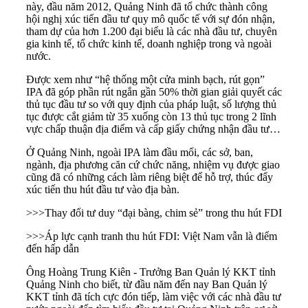
này, đầu năm 2012, Quảng Ninh đã tổ chức thành công
hội nghị xúc tiến đầu tư quy mô quốc tế với sự đón nhận,
tham dự của hơn 1.200 đại biểu là các nhà đầu tư, chuyên
gia kinh tế, tổ chức kinh tế, doanh nghiệp trong và ngoài
nước.
Được xem như “hệ thống một cửa minh bạch, rút gọn”
IPA đã góp phần rút ngắn gần 50% thời gian giải quyết các
thủ tục đầu tư so với quy định của pháp luật, số lượng thủ
tục được cắt giảm từ 35 xuống còn 13 thủ tục trong 2 lĩnh
vực chấp thuận địa điểm và cấp giấy chứng nhận đầu tư…
Ở Quảng Ninh, ngoài IPA làm đầu mối, các sở, ban,
ngành, địa phương căn cứ chức năng, nhiệm vụ được giao
cũng đã có những cách làm riêng biệt để hỗ trợ, thúc đẩy
xúc tiến thu hút đầu tư vào địa bàn.
>>>
Thay đổi tư duy “đại bàng, chim sẻ” trong thu hút FDI
>>>
Áp lực cạnh tranh thu hút FDI: Việt Nam vẫn là điểm
đến hấp dẫn
Ông Hoàng Trung Kiên - Trưởng Ban Quản lý KKT tỉnh
Quảng Ninh cho biết, từ đầu năm đến nay Ban Quản lý
KKT tỉnh đã tích cực đón tiếp, làm việc với các nhà đầu tư