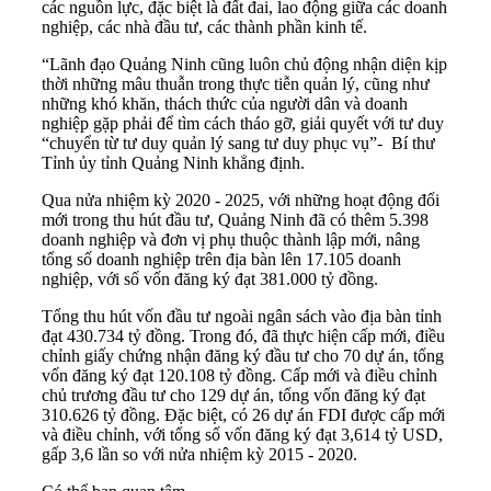
các nguồn lực, đặc biệt là đất đai, lao động giữa các doanh
nghiệp, các nhà đầu tư, các thành phần kinh tế.
“Lãnh đạo Quảng Ninh cũng luôn chủ động nhận diện kịp
thời những mâu thuẫn trong thực tiễn quản lý, cũng như
những khó khăn, thách thức của người dân và doanh
nghiệp gặp phải để tìm cách tháo gỡ, giải quyết với tư duy
“chuyển từ tư duy quản lý sang tư duy phục vụ”- Bí thư
Tỉnh ủy tỉnh Quảng Ninh khẳng định.
Qua nửa nhiệm kỳ 2020 - 2025, với những hoạt động đổi
mới trong thu hút đầu tư, Quảng Ninh đã có thêm 5.398
doanh nghiệp và đơn vị phụ thuộc thành lập mới, nâng
tổng số doanh nghiệp trên địa bàn lên 17.105 doanh
nghiệp, với số vốn đăng ký đạt 381.000 tỷ đồng.
Tổng thu hút vốn đầu tư ngoài ngân sách vào địa bàn tỉnh
đạt 430.734 tỷ đồng. Trong đó, đã thực hiện cấp mới, điều
chỉnh giấy chứng nhận đăng ký đầu tư cho 70 dự án, tổng
vốn đăng ký đạt 120.108 tỷ đồng. Cấp mới và điều chỉnh
chủ trương đầu tư cho 129 dự án, tổng vốn đăng ký đạt
310.626 tỷ đồng. Đặc biệt, có 26
dự án FDI
được cấp mới
và điều chỉnh, với tổng số vốn đăng ký đạt 3,614 tỷ USD,
gấp 3,6 lần so với nửa nhiệm kỳ 2015 - 2020.