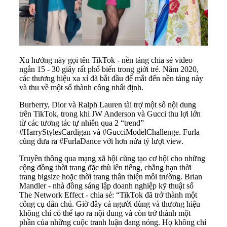
Xu hướng này gọi tên TikTok - nền tảng chia sẻ video
ngắn 15 - 30 giây rất phổ biến trong giới trẻ. Năm 2020,
các thương hiệu xa xỉ đã bắt đầu để mắt đến nền tảng này
và thu về một số thành công nhất định.
Burberry, Dior và Ralph Lauren tài trợ một số nội dung
trên TikTok, trong khi JW Anderson và Gucci thu lợi lớn
từ các tương tác tự nhiên qua 2 “trend”
#HarryStylesCardigan và #GucciModelChallenge. Furla
cũng đưa ra #FurlaDance với hơn nửa tỷ lượt view.
Truyền thông qua mạng xã hội cũng tạo cơ hội cho những
cộng đồng thời trang đặc thù lên tiếng, chẳng hạn thời
trang bigsize hoặc thời trang thân thiện môi trường. Brian
Mandler - nhà đồng sáng lập doanh nghiệp kỹ thuật số
The Network Effect - chia sẻ: “TikTok đã trở thành một
công cụ dân chủ. Giờ đây cả người dùng và thương hiệu
không chỉ có thể tạo ra nội dung và còn trở thành một
phần của những cuộc tranh luận đang nóng. Họ không chỉ