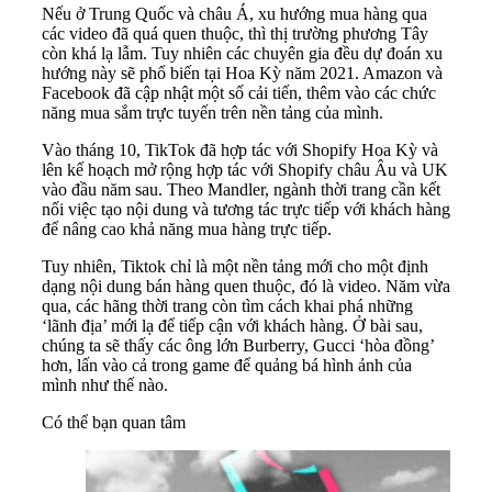
Nếu ở Trung Quốc và châu Á, xu hướng mua hàng qua
các video đã quá quen thuộc, thì thị trường phương Tây
còn khá lạ lẫm. Tuy nhiên các chuyên gia đều dự đoán xu
hướng này sẽ phổ biến tại Hoa Kỳ năm 2021. Amazon và
Facebook đã cập nhật một số cải tiến, thêm vào các chức
năng mua sắm trực tuyến trên nền tảng của mình.
Vào tháng 10, TikTok đã hợp tác với Shopify Hoa Kỳ và
lên kế hoạch mở rộng hợp tác với Shopify châu Âu và UK
vào đầu năm sau. Theo Mandler, ngành thời trang cần kết
nối việc tạo nội dung và tương tác trực tiếp với khách hàng
để nâng cao khả năng mua hàng trực tiếp.
Tuy nhiên, Tiktok chỉ là một nền tảng mới cho một định
dạng nội dung bán hàng quen thuộc, đó là video. Năm vừa
qua, các hãng thời trang còn tìm cách khai phá những
‘lãnh địa’ mới lạ để tiếp cận với khách hàng. Ở bài sau,
chúng ta sẽ thấy các ông lớn Burberry, Gucci ‘hòa đồng’
hơn, lấn vào cả trong game để quảng bá hình ảnh của
mình như thế nào.
Có thể bạn quan tâm