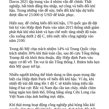
Davos 2021 tập trung vào 4 nhóm vấn đề chính: Thất
nghiệp, bất bình đẳng thu nhập, nợ công và biến đổi khí
hậu. Trong những vấn đề này, biến đổi khí hậu dự kiến
được đầu tư 23.000 tỷ USD để khắc phục.
Hiện nay, để chống
biến đổi khí hậu
, 170 quốc gia đã đặt
bút ký vào Hiệp định Paris vào năm 2015 thống nhất giảm
phát thải khí nhà kính và hạn chế mức tăng nhiệt độ toàn
cầu xuống dưới 2 độ C, trên mức tiền công nghiệp vào
năm 2100.
Trong đó Mỹ chịu trách nhiệm 14% và Trung Quốc chịu
trách nhiệm 30% khí thải toàn cầu, sau đó cựu Tổng thống
Trump đã rút khỏi thỏa thuận, đẩy Hiệp định Paris vào
nguy cơ đổ vỡ. Tin vui là tân Tổng thống J. Biden hứa hẹn
đưa Mỹ quay trở lại.
Nhiều người không thể hình dung ra tầm quan trọng đặc
biệt của Hiệp định Paris về biến đổi khí hậu. Ví dụ, khi
nhiệt độ trái đất tăng lên 1 độ C sẽ khiến hàng triệu tấn
băng ở hai cực Bắc và Nam địa cầu tan chảy, nhấn chìm
hàng ngàn km lãnh thổ, Đồng bằng sông Cửu Long của
Việt Nam chịu ảnh hưởng trực diện.
Khí thải trong hoạt động công nghiệp phá hỏng bầu khí