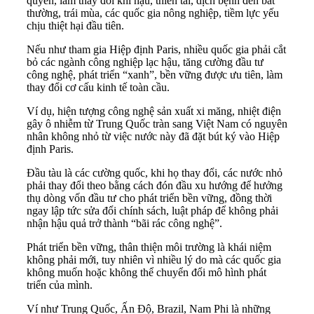
quyển, làm thay đổi khí hậu, thiên tai, dịch bệnh đến bất
thường, trái mùa, các quốc gia nông nghiệp, tiềm lực yếu
chịu thiệt hại đầu tiên.
Nếu như tham gia Hiệp định Paris, nhiều quốc gia phải cắt
bỏ các ngành công nghiệp lạc hậu, tăng cường đầu tư
công nghệ, phát triển “xanh”, bền vững được ưu tiên, làm
thay đổi cơ cấu kinh tế toàn cầu.
Ví dụ, hiện tượng công nghệ sản xuất xi măng, nhiệt điện
gây ô nhiễm từ Trung Quốc tràn sang Việt Nam có nguyên
nhân không nhỏ từ việc nước này đã đặt bút ký vào Hiệp
định Paris.
Đầu tàu là các cường quốc, khi họ thay đổi, các nước nhỏ
phải thay đổi theo bằng cách đón đầu xu hướng để hưởng
thụ dòng vốn đầu tư cho phát triển bền vững, đồng thời
ngay lập tức sửa đổi chính sách, luật pháp để không phải
nhận hậu quả trở thành “bãi rác công nghệ”.
Phát triển bền vững, thân thiện môi trường là khái niệm
không phải mới, tuy nhiên vì nhiều lý do mà các quốc gia
không muốn hoặc không thể chuyển đổi mô hình phát
triển của mình.
Ví như Trung Quốc, Ấn Độ, Brazil, Nam Phi là những