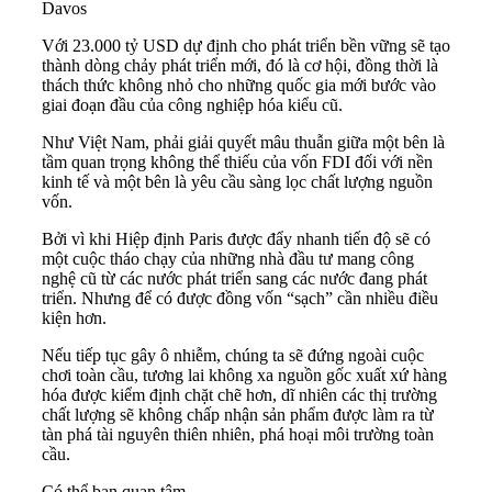
Davos
Với 23.000 tỷ USD dự định cho phát triển bền vững sẽ tạo
thành dòng chảy phát triển mới, đó là cơ hội, đồng thời là
thách thức không nhỏ cho những quốc gia mới bước vào
giai đoạn đầu của công nghiệp hóa kiểu cũ.
Như Việt Nam, phải giải quyết mâu thuẫn giữa một bên là
tầm quan trọng không thể thiếu của vốn FDI đối với nền
kinh tế và một bên là yêu cầu sàng lọc chất lượng nguồn
vốn.
Bởi vì khi Hiệp định Paris được đẩy nhanh tiến độ sẽ có
một cuộc tháo chạy của những nhà đầu tư mang công
nghệ cũ từ các nước phát triển sang các nước đang phát
triển. Nhưng để có được đồng vốn “sạch” cần nhiều điều
kiện hơn.
Nếu tiếp tục gây ô nhiễm, chúng ta sẽ đứng ngoài cuộc
chơi toàn cầu, tương lai không xa nguồn gốc xuất xứ hàng
hóa được kiểm định chặt chẽ hơn, dĩ nhiên các thị trường
chất lượng sẽ không chấp nhận sản phẩm được làm ra từ
tàn phá tài nguyên thiên nhiên, phá hoại môi trường toàn
cầu.
Có thể bạn quan tâm