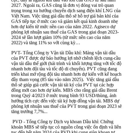
2027. Ngoài ra, GAS cũng là đơn vị đóng vai trò quan
trọng trong xu hướng chuyển dịch sang điện khí LNG của
Việt Nam. Việc tăng giá dầu thô sẽ hỗ trợ giá bán khí của
GAS tiếp tục ở mức cao và giảm kết quả kinh doanh nhẹ
hơn dự kiến từ mức nền cao của năm 2022. Agiseco dự
phóng lợi nhuận sau thuế của GAS trong giai đoạn 2023-
2024 sẽ lần lượt giảm 10% (từ mức nền cao của năm
2022) và tăng 11% so với cùng kỳ…
PVT- Tổng Công ty Vận tả
i Dầu khí:
Mảng vận tải dầu
của PVT được dự báo hưởng lợi nhờ chênh lệch cung-cầu
vận tải dầu thế giới (hải trình và khối lượng tăng với tốc độ
nhanh hơn đội tàu và tốc độ di chuyển). PVT cũng đang
triển khai mở rộng đội tàu nhanh hơn dự kiến với kế hoạch
đầy tham vọng (85 tàu vào năm 2025). Việc tăng giá dầu
thô sẽ giúp giá cước vận tải tái ký của PVT tại các hợp
đồng mới cao hơn dự kiến. MBS cho rằng giá dầu Brent
trong Quý 4/2023 ở mức trung bình 93 USD/thùng, ảnh
hưởng tích cực đến việc tái ký hợp đồng vận tải. MBS dự
phóng lợi nhuận sau thuế của PVT trong giai đoạn 2023 sẽ
tăng trưởng 7,7%...
PVD - Tổng Công ty Dịch vụ khoan Dầu khí: Chứng
khoán MBS sẽ tiếp tục có nguồn công việc ổn định và liên
tục đến hết năm 2024 của PVD khi cung giàn khoan tự