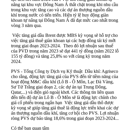
nâng tại khu vực Đông Nam Á thắt chặt trong khi nhu cầu
trong khu vực tăng cao và các dự án thượng nguồn dầu
khí trong nước có tiến triển. Hiện tỷ lệ huy động giàn
khoan tự nâng tại Đông Nam Á đã đạt mức cao nhất trong
vòng 3 năm qua.
Việc tăng giá dầu Brent được MBS kỳ vọng sẽ hỗ trợ cho
việc tăng giá thuê giàn khoan tại các hợp đồng tái ký mới
trong giai đoạn 2023-2024. Theo đó lợi nhuận sau thuế
của PVD trong năm 2023 sẽ đạt 441 tỷ đồng (năm 2022 lỗ
155 tỷ đồng) và tăng 25,8% so với cùng kỳ trong năm
2024.
PVS
- Tổng Công ty Dịch vụ Kỹ thuật Dầu khí: Agriseco
cho rằng, động lực tăng giá của PVS đến từ tiềm năng của
hoạt động M&C dầu khí (Lô B - Ô Môn, Lạc Đà Vàng,
Sư Tử Trắng giai đoạn 2, các dự án tại Trung Đông,
Qatar,...) và điện gió ngoài khơi. Các thông tin liên quan
đến tiến độ dự án Lô B - Ô Môn sẽ là động lực chính cho
giá cổ phiếu trong ngắn hạn Việc tăng giá dầu thô được
kỳ vọng sẽ giúp tăng giá thuê là động lực triển khai các dự
án thượng nguồn dầu khí, tăng cơ hội cho PVS. Lợi nhuận
ròng PVS dự báo tăng 18,6% trong giai đoạn 2023-2024...
Có thể bạn quan tâm