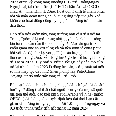
2023 được kỳ vọng tăng khoảng 0,12 triệu thùng/ngày.
Ngược lại, tại các quốc gia OECD châu Âu và OECD
châu Á – Thái Bình Dương, hoạt động kinh tế chậm phục
hồi và gián đoạn trong chuỗi cung ứng tiếp tục gây khó
khăn cho hoạt động công nghiệp, ảnh hưởng tới nhu cầu
dầu thô...
Cho đến thời điểm này, tăng trưởng nhu cầu dầu thô tại
Trung Quốc sẽ là một trong những yếu tố có ảnh hưởng
lớn tới nhu cầu dầu thô toàn thế giới. Mặc dù giá trị xuất
khẩu giảm nhẹ so với cùng kỳ và nền kinh tế chưa phục
hồi với tốc độ như kỳ vọng; Hiện sản lượng dầu thô tiêu
thụ của Trung Quốc vẫn tăng trưởng khá tốt trong 8 tháng
đầu năm 2023. Tuy nhiên việc quốc gia này dần mở cửa
trở lại từ đầu năm 2023 là động lực tăng công suất tại một
số nhà máy lọc dầu như Shenghong hay PetroChina
Jieyang, từ đó thúc đẩy tăng cầu dầu thô.
Bên cạnh đó, diễn biến tăng của giá dầu chủ yếu là do ảnh
hưởng từ động thái thắt chặt nguồn cung của một số quốc
gia trên thế giới, đặc biệt khi Saudi Arabia và Nga (thuộc
OPEC+) đã thông báo quyết định kéo dài thời hạn cắt
giảm sản lượng tự nguyện lần lượt 1,0 triệu thùng/ngày và
0,3 triệu thùng/ngày đến hết tháng 12 năm 2024.