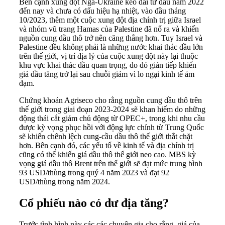
Bên cạnh xung đột Nga-Ukraine kéo dài từ đầu năm 2022
đến nay và chưa có dấu hiệu hạ nhiệt, vào đầu tháng
10/2023, thêm một cuộc xung đột địa chính trị giữa Israel
và nhóm vũ trang Hamas của Palestine đã nổ ra và khiến
nguồn cung dầu thô trở nên căng thẳng hơn. Tuy Israel và
Palestine đều không phải là những nước khai thác dầu lớn
trên thế giới, vị trí địa lý của cuộc xung đột này lại thuộc
khu vực khai thác dầu quan trọng, do đó gián tiếp khiến
giá dầu tăng trở lại sau chuỗi giảm vì lo ngại kinh tế ảm
đạm.
Chứng khoán Agriseco cho rằng nguồn cung dầu thô trên
thế giới trong giai đoạn 2023-2024 sẽ khan hiếm do những
động thái cắt giảm chủ động từ OPEC+, trong khi nhu cầu
được kỳ vọng phục hồi với động lực chính từ Trung Quốc
sẽ khiến chênh lệch cung-cầu dầu thô thế giới thắt chặt
hơn. Bên cạnh đó, các yếu tố về kinh tế và địa chính trị
cũng có thể khiến giá dầu thô thế giới neo cao. MBS kỳ
vọng giá dầu thô Brent trên thế giới sẽ đạt mức trung bình
93 USD/thùng trong quý 4 năm 2023 và đạt 92
USD/thùng trong năm 2024.
Cổ phiếu nào có dư địa tăng?
Trước tình hình này các các chuyên gia cho rằng, giá của