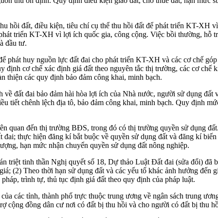
uồn thu ổn định. Quy định điều kiện giao đất, cho thuê đất, hạn mức s
u hồi đất, điều kiện, tiêu chí cụ thể thu hồi đất để phát triển KT-XH v
; phát triển KT-XH vì lợi ích quốc gia, công cộng. Việc bồi thường, hỗ 
à đầu tư.
để phát huy nguồn lực đất đai cho phát triển KT-XH và các cơ chế góp q
 định cơ chế xác định giá đất theo nguyên tắc thị trường, các cơ chế 
àn thiện các quy định bảo đảm công khai, minh bạch.
nh về đất đai bảo đảm hài hòa lợi ích của Nhà nước, người sử dụng đất v
iều tiết chênh lệch địa tô, bảo đảm công khai, minh bạch. Quy định mứ
liên quan đến thị trường BĐS, trong đó có thị trường quyền sử dụng đ
 đai; thực hiện đăng kí bắt buộc về quyền sử dụng đất và đăng kí biến 
 tượng, hạn mức nhận chuyển quyền sử dụng đất nông nghiệp.
 quán triệt tinh thần Nghị quyết số 18, Dự thảo Luật Đất đai (sửa đổi) 
giá; (2) Theo thời hạn sử dụng đất và các yếu tố khác ảnh hưởng đến giá
háp, trình tự, thủ tục định giá đất theo quy định của pháp luật.
 của các tỉnh, thành phố trực thuộc trung ương về ngân sách trung ươn
trợ cộng đồng dân cư nơi có đất bị thu hồi và cho người có đất bị thu h