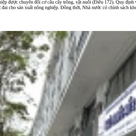
ệp được chuyển đổi cơ cấu cây trồng, vật nuôi (Điều 172). Quy định về
 đất đai cho sản xuất nông nghiệp. Đồng thời, Nhà nước có chính sách 