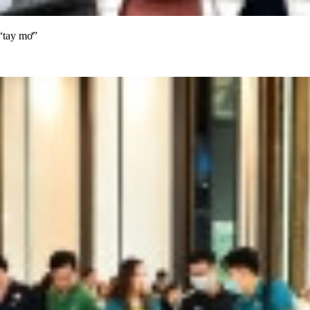
“tay mơ”