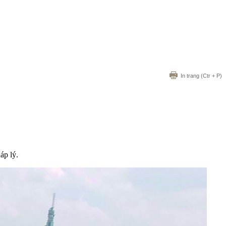
In trang
(Ctr + P)
áp lý.