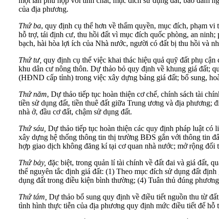
một lần phù hợp với tính chất, mục đích sử dụng đất, bảo đảm ng
của địa phương.
Thứ ba
, quy định cụ thể hơn về thẩm quyền, mục đích, phạm vi th
hỗ trợ, tái định cư, thu hồi đất vì mục đích quốc phòng, an ninh
bạch, hài hòa lợi ích của Nhà nước, người có đất bị thu hồi và nh
Thứ tư,
quy định cụ thể việc khai thác hiệu quả quỹ đất phụ cận 
khu dân cư nông thôn. Dự thảo bỏ quy định về khung giá đất; quy
(HĐND cấp tỉnh) trong việc xây dựng bảng giá đất; bổ sung, ho
Thứ năm
, Dự thảo tiếp tục hoàn thiện cơ chế, chính sách tài chí
tiền sử dụng đất, tiền thuê đất giữa Trung ương và địa phương; đ
nhà ở, đầu cơ đất, chậm sử dụng đất.
Thứ sáu,
Dự thảo tiếp tục hoàn thiện các quy định pháp luật có 
xây dựng hệ thống thông tin thị trường BĐS gắn với thông tin đất
hợp giao dịch không đăng kí tại cơ quan nhà nước; mở rộng đối
Thứ bảy,
đặc biệt, trong quản lí tài chính về đất đai và giá đất,
thể nguyên tắc định giá đất: (1) Theo mục đích sử dụng đất định 
dụng đất trong điều kiện bình thường; (4) Tuân thủ đúng phương p
Thứ tám,
Dự thảo bổ sung quy định về điều tiết nguồn thu từ đất
tình hình thực tiễn của địa phương quy định mức điều tiết để hỗ 