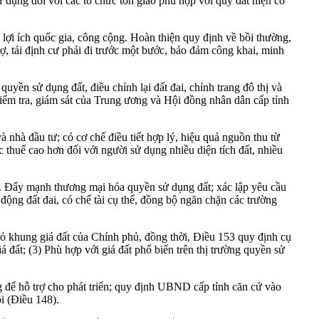
ử dụng đối với các tổ chức tôn giáo phù hợp với quỹ đất hiện có
ì lợi ích quốc gia, công cộng. Hoàn thiện quy định về bồi thường,
trợ, tái định cư phải đi trước một bước, bảo đảm công khai, minh
uyền sử dụng đất, điều chỉnh lại đất đai, chỉnh trang đô thị và
kiểm tra, giám sát của Trung ương và Hội đồng nhân dân cấp tỉnh
à nhà đầu tư; có cơ chế điều tiết hợp lý, hiệu quả nguồn thu từ
c thuế cao hơn đối với người sử dụng nhiều diện tích đất, nhiều
ất. Đẩy mạnh thương mại hóa quyền sử dụng đất; xác lập yêu cầu
động đất đai, có chế tài cụ thể, đồng bộ ngăn chặn các trường
đã bỏ khung giá đất của Chính phủ, đồng thời, Điều 153 quy định cụ
 đất; (3) Phù hợp với giá đất phổ biến trên thị trường quyền sử
g để hỗ trợ cho phát triển; quy định UBND cấp tỉnh căn cứ vào
ồi (Điều 148).