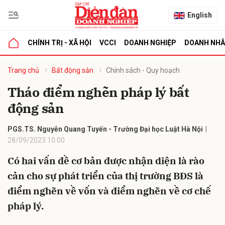
English
CHÍNH TRỊ - XÃ HỘI
VCCI
DOANH NGHIỆP
DOANH NH
bình luận
Trang chủ
Bất động sản
Chính sách - Quy hoạch
Tháo điểm nghẽn pháp lý bất
động sản
PGS.TS. Nguyễn Quang Tuyến - Trường Đại học Luật Hà Nội
28/09/2023 10:00
Có hai vấn đề cơ bản được nhận diện là rào
Hủy
G
cản cho sự phát triển của thị trường BĐS là
điểm nghẽn về vốn và điểm nghẽn về cơ chế
pháp lý.