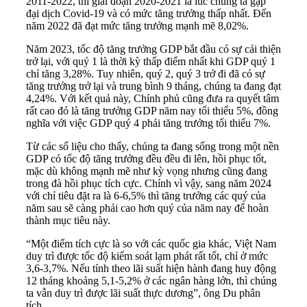
2011-2022, thì giai đoạn 2020-2021 là lúc chúng ta gặp
đại dịch Covid-19 và có mức tăng trưởng thấp nhất. Đến
năm 2022 đã đạt mức tăng trưởng mạnh mẽ 8,02%.
Năm 2023, tốc độ tăng trưởng GDP bắt đầu có sự cải thiện
trở lại, với quý 1 là thời kỳ thấp điểm nhất khi GDP quý 1
chỉ tăng 3,28%. Tuy nhiên, quý 2, quý 3 trở đi đã có sự
tăng trưởng trở lại và trung bình 9 tháng, chúng ta đang đạt
4,24%. Với kết quả này, Chính phủ cũng đưa ra quyết tâm
rất cao đó là tăng trưởng GDP năm nay tối thiểu 5%, đồng
nghĩa với việc GDP quý 4 phải tăng trưởng tối thiểu 7%.
Từ các số liệu cho thấy, chúng ta đang sống trong một nền
GDP có tốc độ tăng trưởng đều đều đi lên, hồi phục tốt,
mặc dù không mạnh mẽ như kỳ vọng nhưng cũng đang
trong đà hồi phục tích cực. Chính vì vậy, sang năm 2024
với chỉ tiêu đặt ra là 6-6,5% thì tăng trưởng các quý của
năm sau sẽ càng phải cao hơn quý của năm nay để hoàn
thành mục tiêu này.
“Một điểm tích cực là so với các quốc gia khác, Việt Nam
duy trì được tốc độ kiểm soát lạm phát rất tốt, chỉ ở mức
3,6-3,7%. Nếu tính theo lãi suất hiện hành đang huy động
12 tháng khoảng 5,1-5,2% ở các ngân hàng lớn, thì chúng
ta vẫn duy trì được lãi suất thực dương”, ông Du phân
tích.