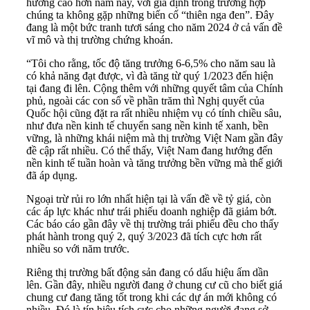
hướng cao hơn năm nay, với giả định trong trường hợp
chúng ta không gặp những biến cố “thiên nga đen”. Đây
đang là một bức tranh tươi sáng cho năm 2024 ở cả vấn đề
vĩ mô và thị trường chứng khoán.
“Tôi cho rằng, tốc độ tăng trưởng 6-6,5% cho năm sau là
có khả năng đạt được, vì đà tăng từ quý 1/2023 đến hiện
tại đang đi lên. Cộng thêm với những quyết tâm của Chính
phủ, ngoài các con số về phần trăm thì Nghị quyết của
Quốc hội cũng đặt ra rất nhiều nhiệm vụ có tính chiều sâu,
như đưa nền kinh tế chuyển sang nền kinh tế xanh, bền
vững, là những khái niệm mà thị trường Việt Nam gần đây
đề cập rất nhiều. Có thể thấy, Việt Nam đang hướng đến
nền kinh tế tuần hoàn và tăng trưởng bền vững mà thế giới
đã áp dụng.
Ngoại trừ rủi ro lớn nhất hiện tại là vấn đề về tỷ giá, còn
các áp lực khác như trái phiếu doanh nghiệp đã giảm bớt.
Các báo cáo gần đây về thị trường trái phiếu đều cho thấy
phát hành trong quý 2, quý 3/2023 đã tích cực hơn rất
nhiều so với năm trước.
Riêng thị trường bất động sản đang có dấu hiệu ấm dần
lên. Gần đây, nhiều người đang ở chung cư cũ cho biết giá
chung cư đang tăng tốt trong khi các dự án mới không có
nhiều. Đó là tín hiệu tích cực cho những người đang sở