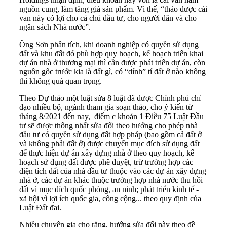
nguồn cung, làm tăng giá sản phẩm. Vì thế, “tháo được cái
van này có lợi cho cả chủ đầu tư, cho người dân và cho
ngân sách Nhà nước”.
Ông Sơn phân tích, khi doanh nghiệp có quyền sử dụng
đất và khu đất đó phù hợp quy hoạch, kế hoạch triển khai
dự án nhà ở thương mại thì cần được phát triển dự án, còn
nguồn gốc trước kia là đất gì, có “dính” tí đất ở nào không
thì không quá quan trọng.
Theo Dự thảo một luật sửa 8 luật đã được Chính phủ chỉ
đạo nhiều bộ, ngành tham gia soạn thảo, cho ý kiến từ
tháng 8/2021 đến nay, điểm c khoản 1 Điều 75 Luật Đầu
tư sẽ được thống nhất sửa đổi theo hướng cho phép nhà
đầu tư có quyền sử dụng đất hợp pháp (bao gồm cả đất ở
và không phải đất ở) được chuyển mục đích sử dụng đất
để thực hiện dự án xây dựng nhà ở theo quy hoạch, kế
hoạch sử dụng đất được phê duyệt, trừ trường hợp các
diện tích đất của nhà đầu tư thuộc vào các dự án xây dựng
nhà ở, các dự án khác thuộc trường hợp nhà nước thu hồi
đất vì mục đích quốc phòng, an ninh; phát triển kinh tế -
xã hội vì lợi ích quốc gia, công cộng... theo quy định của
Luật Đất đai.
Nhiều chuyên gia cho rằng, hướng sửa đổi này theo đề