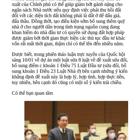
xuất của Chính phủ có thể giúp giảm bớt gánh nặng cho
ngân sách Nhà nước nếu quy định việc phải thu hồi đất
đối với các diện tích đất không phải là đất ở để đấu giá,
đấu thầu. Đồng thời, tạo điều kiện sớm bổ sung thêm quỹ
nhà ở cho người dân trong tình trạng nguồn cung đang
khan hiếm do nhà đầu tư có quyền sử dụng đất hợp pháp
được giảm bớt thời gian thực hiện các thủ tục đầu tư khác
vốn rất mất thời gian, thậm chí có thể lên đến nhiều năm.
Được biết, trong phiên thảo luận trực tuyến của Quốc hội
sáng 10/01 về dự án một luật sửa 8 luật về đề xuất sửa đổi,
bổ sung điểm c khoản 1 Điều 75 Luật Đầu tư (sửa đổi, bổ
sung khoản 1 Điều 23 Luật Nhà ở) bên cạnh những ý kiến
khẳng định đề xuất này là hợp lý, hợp tình, hợp thực tiễn,
tuy nhiên, bên cạnh đó cũng có một số ý kiến trái chiều.
Có thể bạn quan tâm