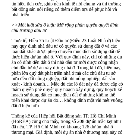
tín hiệu tích cực, giúp nền kinh tế nói chung và thị trường
bất động sản nói riêng có thêm điểm tựa để phục hồi và
phát triển.
>>Một luật sửa 8 luật: Mở rộng phân quyền quyết định
chủ trương đầu tư
Thực tế, Điều 75 Luật Đầu tư (Điều 23 Luật Nhà ở) hiện
nay quy định nhà đầu tư có quyền sử dụng đất ở và các
loại đất khác được phép chuyển mục đích sử dụng đất để
thực hiện dự án nhà ở. Với quy định này, chỉ có những dự
án có dính đến đất ở thì nhà đầu tư mới được công nhận
chủ đầu tư dự án xây dựng nhà ở. Trong khi đó, hiện nay,
phần lớn quỹ đất phát triển nhà ở mà các chủ đầu tư sở
hữu đều đất nông nghiệp, đất phi nông nghiệp, đất sản
xuất - kinh doanh… Mặc dù các lô đất này đã được cấp có
thẩm quyền phê duyệt quy hoạch xây dựng, quy hoạch kế
hoạch sử dụng đất có mục đích đất ở nhưng không thể
triển khai được dự án do… không dính một vài mét vuông
đất ở hiện hữu.
Thống kê của Hiệp hội Bất động sản TP. Hồ Chí Minh
(HoREA) cũng cho thấy, trong số 208 dự án mắc kẹt như
đã nêu, TP. Hồ Chí Minh có khoảng 126 dự án nhà ở
thương mại. Giả định, mỗi dự án nhà ở thương mại này có