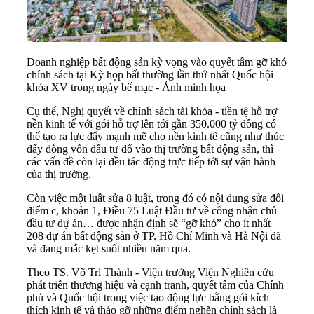
Doanh nghiệp bất động sản kỳ vọng vào quyết tâm gỡ khó
chính sách tại Kỳ họp bất thường lần thứ nhất Quốc hội
khóa XV trong ngày bế mạc - Ảnh minh họa
Cụ thể, Nghị quyết về chính sách tài khóa - tiền tệ hỗ trợ
nền kinh tế với gói hỗ trợ lên tới gần 350.000 tỷ đồng có
thể tạo ra lực đẩy mạnh mẽ cho nền kinh tế cũng như thúc
đẩy dòng vốn đầu tư đổ vào thị trường bất động sản, thì
các vấn đề còn lại đều tác động trực tiếp tới sự vận hành
của thị trường.
Còn việc một luật sửa 8 luật, trong đó có nội dung sửa đổi
điểm c, khoản 1, Điều 75 Luật Đầu tư về công nhận chủ
đầu tư dự án… được nhận định sẽ “gỡ khó” cho ít nhất
208 dự án bất động sản ở TP. Hồ Chí Minh và Hà Nội đã
và đang mắc kẹt suốt nhiều năm qua.
Theo TS. Võ Trí Thành - Viện trưởng Viện Nghiên cứu
phát triển thương hiệu và cạnh tranh, quyết tâm của Chính
phủ và Quốc hội trong việc tạo động lực bằng gói kích
thích kinh tế và tháo gỡ những điểm nghẽn chính sách là