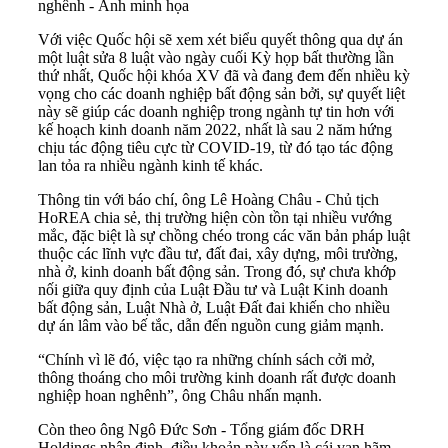
nghênh - Ảnh minh họa
Với việc Quốc hội sẽ xem xét biểu quyết thông qua dự án
một luật sửa 8 luật vào ngày cuối Kỳ họp bất thường lần
thứ nhất, Quốc hội khóa XV đã và đang đem đến nhiều kỳ
vọng cho các doanh nghiệp bất động sản bởi, sự quyết liệt
này sẽ giúp các doanh nghiệp trong ngành tự tin hơn với
kế hoạch kinh doanh năm 2022, nhất là sau 2 năm hứng
chịu tác động tiêu cực từ COVID-19, từ đó tạo tác động
lan tỏa ra nhiều ngành kinh tế khác.
Thông tin với báo chí, ông Lê Hoàng Châu - Chủ tịch
HoREA chia sẻ, thị trường hiện còn tồn tại nhiều vướng
mắc, đặc biệt là sự chồng chéo trong các văn bản pháp luật
thuộc các lĩnh vực đầu tư, đất đai, xây dựng, môi trường,
nhà ở, kinh doanh bất động sản. Trong đó, sự chưa khớp
nối giữa quy định của Luật Đầu tư và Luật Kinh doanh
bất động sản, Luật Nhà ở, Luật Đất đai khiến cho nhiều
dự án lâm vào bế tắc, dẫn đến nguồn cung giảm mạnh.
“Chính vì lẽ đó, việc tạo ra những chính sách cởi mở,
thông thoáng cho môi trường kinh doanh rất được doanh
nghiệp hoan nghênh”, ông Châu nhấn mạnh.
Còn theo ông Ngô Đức Sơn - Tổng giám đốc DRH
Holdings nhận định, điều khoản này vốn là cái van hãm