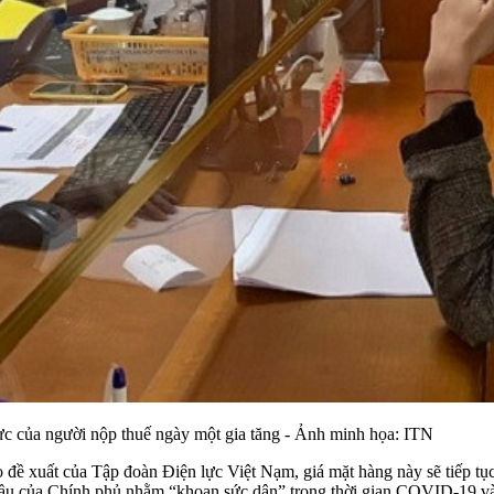
lực của người nộp thuế ngày một gia tăng - Ảnh minh họa: ITN
o đề xuất của Tập đoàn Điện lực Việt Nạm, giá mặt hàng này sẽ tiếp tụ
 cầu của Chính phủ nhằm “khoan sức dân” trong thời gian COVID-19 v