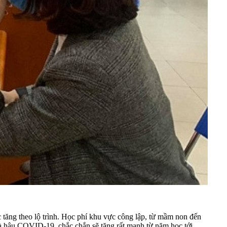
c tăng theo lộ trình. Học phí khu vực công lập, từ mầm non đến
à hậu COVID-19, chắc chắn sẽ tăng rất mạnh từ năm học tới