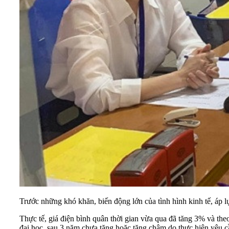
Trước những khó khăn, biến động lớn của tình hình kinh tế, áp 
Thực tế, giá điện bình quân thời gian vừa qua đã tăng 3% và the
đại học, sau 3 năm chưa tăng hoặc tăng chậm do thực hiện yêu