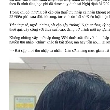
theo lộ trình tăng học phí đã được quy định tại Nghị định 81/2
Trong khi đó, những bất cập của thuế thu nhập cá nhân không phả
22 Điều phải sửa đổi, bổ sung, tức chỉ còn 1/3 số Điều luật hiện
Trên thực tế, ngoài những bất cập gây “nóng” Nghị trường kỳ họ
thuế quá dày cộng với thuế suất cao, đang trở thành một áp lực rấ
Không những vậy, mức áp dụng 35% thuế suất đối với thu nhập từ
nguồn thu nhập “chìm” khác từ bất động sản hay tiền ảo,... lại kh
>> Bất cập thuế thu nhập cá nhân - Cần sớm nâng mức giảm trừ 