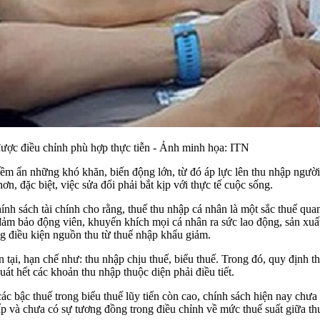
được điều chỉnh phù hợp thực tiễn - Ảnh minh họa: ITN
iềm ẩn những khó khăn, biến động lớn, từ đó áp lực lên thu nhập người 
n, đặc biệt, việc sửa đổi phải bắt kịp với thực tế cuộc sống.
nh sách tài chính cho rằng, thuế thu nhập cá nhân là một sắc thuế qua
 đảm bảo động viên, khuyến khích mọi cá nhân ra sức lao động, sản xuất
ng điều kiện nguồn thu từ thuế nhập khẩu giảm.
n tại, hạn chế như: thu nhập chịu thuế, biểu thuế. Trong đó, quy định 
át hết các khoản thu nhập thuộc diện phải điều tiết.
c bậc thuế trong biểu thuế lũy tiến còn cao, chính sách hiện nay chưa
hấp và chưa có sự tương đồng trong điều chỉnh về mức thuế suất giữa t