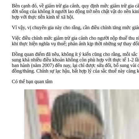
Bên cạnh đó, về giảm trừ gia cảnh, quy định mức giảm trừ gia cả
đời sống của không ít người lao động trở nên chật vật do nền ki
hợp với thực tiễn kinh tế xã hội.
Vì vậy, vị chuyên gia này cho rằng, cần điều chỉnh tăng mức giảm 
Việc điều chỉnh mức giảm trừ gia cảnh cho người nộp thuế thu 
khi thực hiện nghĩa vụ thuế; phản ánh kịp thời những sự thay đổi
Đồng quan điểm đã nêu, không ít ý kiến cũng cho rằng, mỗi sắc l
sung khá nhiều điều khoản không còn phù hợp với thực tế 1-2 lầ
ban hành (năm 2007) đến nay, lại chỉ được sửa đổi, bổ sung vài đ
đồng/tháng. Chính sự lạc hậu, bất hợp lý của sắc thuế này càng 
Có thể bạn quan tâm