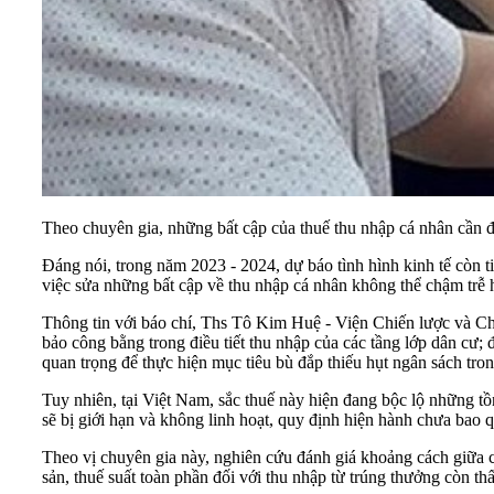
Theo chuyên gia, những bất cập của thuế thu nhập cá nhân cần 
Đáng nói, trong năm 2023 - 2024, dự báo tình hình kinh tế còn t
việc sửa những bất cập về thu nhập cá nhân không thể chậm trễ hơ
Thông tin với báo chí, Ths Tô Kim Huệ - Viện Chiến lược và Chí
bảo công bằng trong điều tiết thu nhập của các tầng lớp dân cư;
quan trọng để thực hiện mục tiêu bù đắp thiếu hụt ngân sách tro
Tuy nhiên, tại Việt Nam, sắc thuế này hiện đang bộc lộ những tồ
sẽ bị giới hạn và không linh hoạt, quy định hiện hành chưa bao qu
Theo vị chuyên gia này, nghiên cứu đánh giá khoảng cách giữa cá
sản, thuế suất toàn phần đối với thu nhập từ trúng thưởng còn t