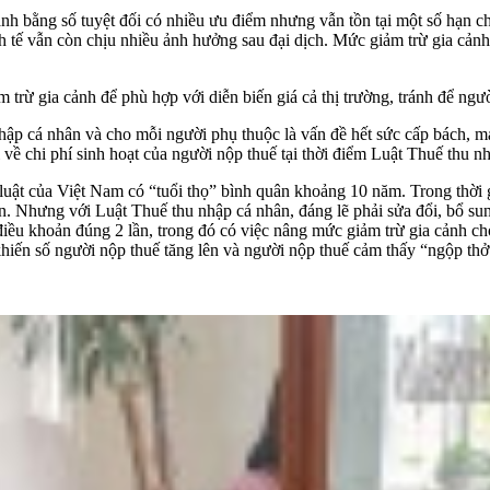
nh bằng số tuyệt đối có nhiều ưu điểm nhưng vẫn tồn tại một số hạn chế
nh tế vẫn còn chịu nhiều ảnh hưởng sau đại dịch. Mức giảm trừ gia cản
trừ gia cảnh để phù hợp với diễn biến giá cả thị trường, tránh để người
nhập cá nhân và cho mỗi người phụ thuộc là vấn đề hết sức cấp bách,
 về chi phí sinh hoạt của người nộp thuế tại thời điểm Luật Thuế thu nh
uật của Việt Nam có “tuổi thọ” bình quân khoảng 10 năm. Trong thời gi
n. Nhưng với Luật Thuế thu nhập cá nhân, đáng lẽ phải sửa đổi, bổ sun
iều khoản đúng 2 lần, trong đó có việc nâng mức giảm trừ gia cảnh cho n
khiến số người nộp thuế tăng lên và người nộp thuế cảm thấy “ngộp thở