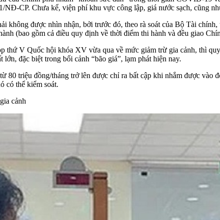
021/NĐ-CP. Chưa kể, viện phí khu vực công lập, giá nước sạch, cũng nh
i không được nhìn nhận, bởi trước đó, theo rà soát của Bộ Tài chính, 
 hành (bao gồm cả điều quy định về thời điểm thi hành và đều giao Chính
p thứ V Quốc hội khóa XV vừa qua về mức giảm trừ gia cảnh, thì quy đ
t lớn, đặc biệt trong bối cảnh “bão giá”, lạm phát hiện nay.
 80 triệu đồng/tháng trở lên được chỉ ra bất cập khi nhắm được vào đ
ó có thể kiểm soát.
gia cảnh