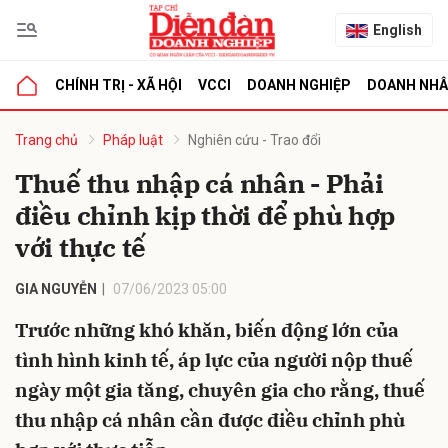
English
CHÍNH TRỊ - XÃ HỘI
VCCI
DOANH NGHIỆP
DOANH NH
bình luận
Trang chủ
Pháp luật
Nghiên cứu - Trao đổi
Thuế thu nhập cá nhân - Phải
điều chỉnh kịp thời để phù hợp
với thực tế
GIA NGUYỄN
07/06/2023 05:00
Trước những khó khăn, biến động lớn của
Hủy
G
tình hình kinh tế, áp lực của người nộp thuế
ngày một gia tăng, chuyên gia cho rằng, thuế
thu nhập cá nhân cần được điều chỉnh phù