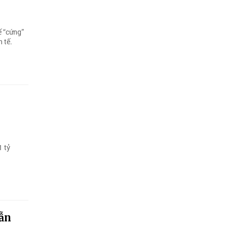
ế “cứng”
 tế.
1 tỷ
vẫn