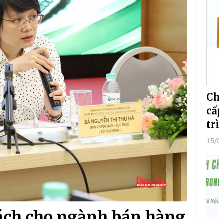
Ch
cấ
tr
15/
ách cho ngành bán hàng