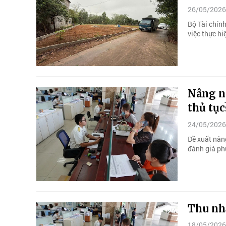
26/05/2026
Bộ Tài chín
việc thực hi
Nâng ng
thủ tục
24/05/2026
Đề xuất nâng
đánh giá phù
Thu nhậ
18/05/2026