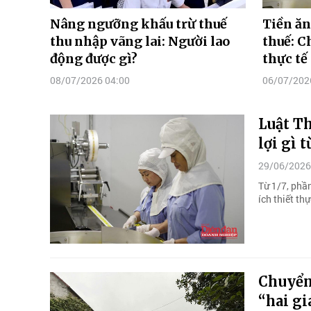
Nâng ngưỡng khấu trừ thuế
Tiền ăn
thu nhập vãng lai: Người lao
thuế: C
động được gì?
thực tế
08/07/2026 04:00
06/07/202
Luật T
lợi gì t
29/06/2026
Từ 1/7, phầ
ích thiết th
Chuyển 
“hai gi