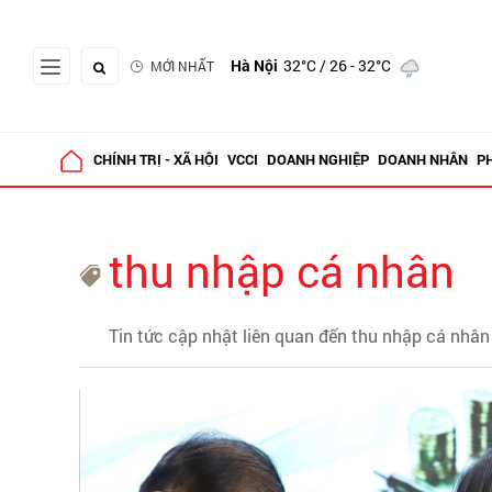
Hà Nội
32°C
/ 26 - 32°C
MỚI NHẤT
CHÍNH TRỊ - XÃ HỘI
VCCI
DOANH NGHIỆP
DOANH NHÂN
P
thu nhập cá nhân
Tin tức cập nhật liên quan đến thu nhập cá nhân