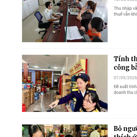
Thu nhập vãn
thuế vẫn khi
Tính t
công b
07/05/2026
Đề xuất tín
doanh thu c
Bỏ ngư