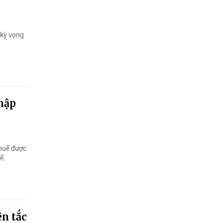
 kỳ vọng
hập
thuế được
ế.
ên tắc