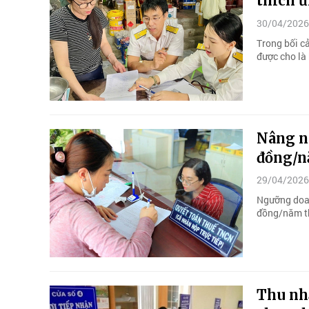
thích ứ
30/04/2026
Trong bối c
được cho là 
Nâng n
đồng/
29/04/2026
Ngưỡng doan
đồng/năm th
Thu nh