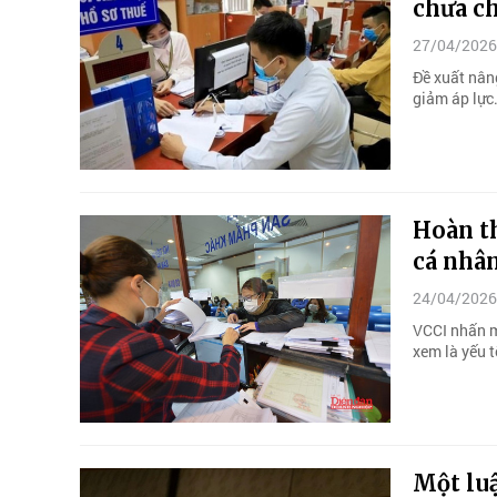
chưa c
27/04/2026
Đề xuất nân
giảm áp lực.
Hoàn th
cá nhâ
24/04/2026
VCCI nhấn m
xem là yếu t
Một luậ