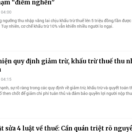
hạm “điểm nghẽn”
 04:00
g ngưỡng thu nhập vãng lai chịu khấu trừ thuế lên 5 triệu đồng/lần được
 Tuy nhiên, cơ chế khấu trừ 10% vẫn khiến nhiều người lo ngại.
iện quy định giảm trừ, khấu trừ thuế thu n
n
 04:15
ạnh, sự rõ ràng trong các quy định về giảm trừ, khấu trừ và quyết toán 
ố then chốt để giảm chi phí tuân thủ và đảm bảo quyền lợi người nộp thu
t sửa 4 luật về thuế: Cần quán triệt rõ nguy