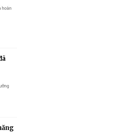
và hoàn
đã
gưỡng
 năng