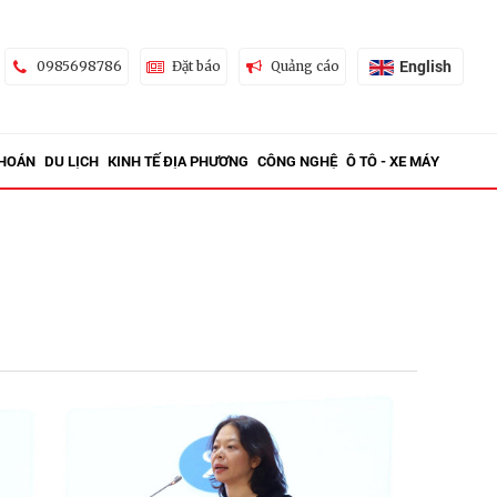
English
0985698786
Đặt báo
Quảng cáo
KHOÁN
DU LỊCH
KINH TẾ ĐỊA PHƯƠNG
CÔNG NGHỆ
Ô TÔ - XE MÁY