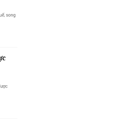
uế, song
ực
được