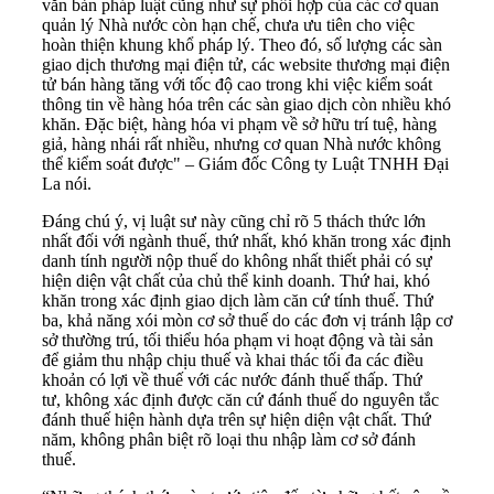
văn bản pháp luật cũng như sự phối hợp của các cơ quan
quản lý Nhà nước còn hạn chế, chưa ưu tiên cho việc
hoàn thiện khung khổ pháp lý. Theo đó, số lượng các sàn
giao dịch thương mại điện tử, các website thương mại điện
tử bán hàng tăng với tốc độ cao trong khi việc kiểm soát
thông tin về hàng hóa trên các sàn giao dịch còn nhiều khó
khăn. Đặc biệt, hàng hóa vi phạm về sở hữu trí tuệ, hàng
giả, hàng nhái rất nhiều, nhưng cơ quan Nhà nước không
thể kiểm soát được" – Giám đốc Công ty Luật TNHH Đại
La nói.
Đáng chú ý, vị luật sư này cũng chỉ rõ 5 thách thức lớn
nhất đối với ngành thuế, thứ nhất, khó khăn trong xác định
danh tính người nộp thuế do không nhất thiết phải có sự
hiện diện vật chất của chủ thể kinh doanh. Thứ hai, khó
khăn trong xác định giao dịch làm căn cứ tính thuế. Thứ
ba, khả năng xói mòn cơ sở thuế do các đơn vị tránh lập cơ
sở thường trú, tối thiểu hóa phạm vi hoạt động và tài sản
để giảm thu nhập chịu thuế và khai thác tối đa các điều
khoản có lợi về thuế với các nước đánh thuế thấp. Thứ
tư, không xác định được căn cứ đánh thuế do nguyên tắc
đánh thuế hiện hành dựa trên sự hiện diện vật chất. Thứ
năm, không phân biệt rõ loại thu nhập làm cơ sở đánh
thuế.