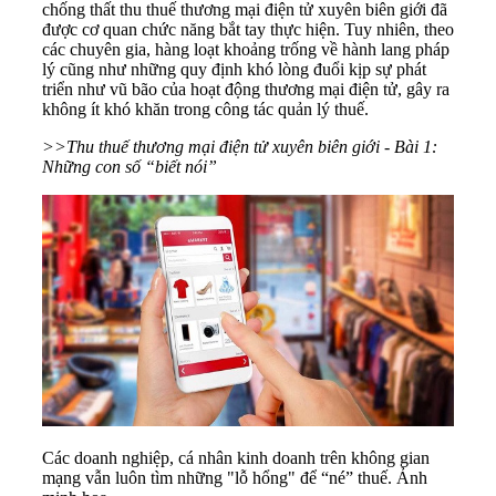
chống thất
thu thuế thương mại điện tử xuyên biên giới
đã
được cơ quan chức năng bắt tay thực hiện. Tuy nhiên, theo
các chuyên gia, hàng loạt khoảng trống về hành lang pháp
lý cũng như những quy định khó lòng đuổi kịp sự phát
triển như vũ bão của hoạt động
thương mại điện tử
, gây ra
không ít khó khăn trong công tác
quản lý thuế
.
>>Thu thuế thương mại điện tử xuyên biên giới - Bài 1:
Những con số “biết nói”
Các doanh nghiệp, cá nhân kinh doanh trên không gian
mạng vẫn luôn tìm những "lỗ hổng" để “né” thuế. Ảnh