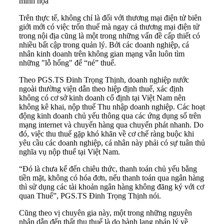
minh họa
Trên thực tế, không chỉ là đối với thương mại điện tử biên
giới mới có việc trốn thuế mà ngay cả thương mại điện tử
trong nội địa cũng là một trong những vấn đề cấp thiết có
nhiều bất cập trong quản lý. Bởi các doanh nghiệp, cá
nhân kinh doanh trên không gian mạng vẫn luôn tìm
những "lỗ hổng" để “né” thuế.
Theo PGS.TS Đinh Trọng Thịnh, doanh nghiệp nước
ngoài thường viện dẫn theo hiệp định thuế, xác định
không có cơ sở kinh doanh cố định tại Việt Nam nên
không kê khai, nộp thuế Thu nhập doanh nghiệp. Các hoạt
động kinh doanh chủ yếu thông qua các ứng dụng số trên
mạng internet và chuyển hàng qua chuyển phát nhanh. Do
đó, việc thu thuế gặp khó khăn về cơ chế ràng buộc khi
yêu cầu các doanh nghiệp, cá nhân này phải có sự tuân thủ
nghĩa vụ nộp thuế tại Việt Nam.
“Đó là chưa kể đến chiêu thức, thanh toán chủ yếu bằng
tiền mặt, không có hóa đơn, nếu thanh toán qua ngân hàng
thì sử dụng các tài khoản ngân hàng không đăng ký với cơ
quan Thuế”, PGS.TS Đinh Trọng Thịnh nói.
Cũng theo vị chuyên gia này, một trong những nguyên
nhân dẫn đến thất thu thuế là do hành lang pháp lý về