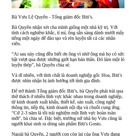
Bà Vưu Lệ Quyên - Tổng giám đốc Biti’s.
Bà Quyên nhận xét cha mình giống một nhà kỹ trị. Với
tính cách nghiêm khắc, tỉ mỉ, ông sẵn sàng dành mười mấy
tiếng một ngày để đào tạo và rèn luyện tất cả các nhân
viên.
“Ai sau này cũng đều biết ơn ông vì nhờ ông mà họ có sức
bật vượt qua được những giới hạn bản thân. Đó làm một lò
luyện thép”, bà Quyên chia sẻ.
Và dĩ nhiên, với tính chất là doanh nghiệp gốc Hoa, Biti’s
được nhìn nhận bị ảnh hưởng tới tính gia đình.
Để trở thành Tổng giám đốc Biti’s, bà Quyên phải trải qua
thử thách ở nhiều lĩnh vực khác nhau trong doanh nghiệp,
từ kinh doanh xuất khẩu, thiết kế, sản xuất, công nghệ
thông tin, tiếp thị, kinh doanh nội địa và chuỗi cung ứng.
“Cứ 2-3 năm là tôi trải nghiệm một lĩnh vực hoàn toàn
mới”, bà chia sẻ. Đặc biệt, trưởng nữ nhà họ Vưu cũng là
người khai sinh ra dòng sản phẩm Biti’s Gosto.
Ngoài bà Quyên, 2 người con còn lại của ông Vưu đang