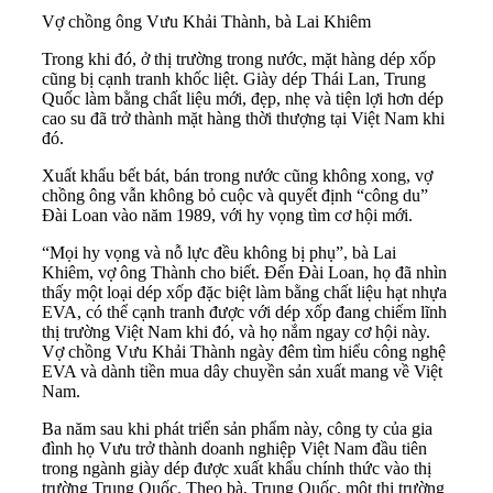
Vợ chồng ông Vưu Khải Thành, bà Lai Khiêm
Trong khi đó, ở thị trường trong nước, mặt hàng dép xốp
cũng bị cạnh tranh khốc liệt. Giày dép Thái Lan, Trung
Quốc làm bằng chất liệu mới, đẹp, nhẹ và tiện lợi hơn dép
cao su đã trở thành mặt hàng thời thượng tại Việt Nam khi
đó.
Xuất khẩu bết bát, bán trong nước cũng không xong, vợ
chồng ông vẫn không bỏ cuộc và quyết định “công du”
Đài Loan vào năm 1989, với hy vọng tìm cơ hội mới.
“Mọi hy vọng và nỗ lực đều không bị phụ”, bà Lai
Khiêm, vợ ông Thành cho biết. Đến Đài Loan, họ đã nhìn
thấy một loại dép xốp đặc biệt làm bằng chất liệu hạt nhựa
EVA, có thể cạnh tranh được với dép xốp đang chiếm lĩnh
thị trường Việt Nam khi đó, và họ nắm ngay cơ hội này.
Vợ chồng Vưu Khải Thành ngày đêm tìm hiểu công nghệ
EVA và dành tiền mua dây chuyền sản xuất mang về Việt
Nam.
Ba năm sau khi phát triển sản phẩm này, công ty của gia
đình họ Vưu trở thành doanh nghiệp Việt Nam đầu tiên
trong ngành giày dép được xuất khẩu chính thức vào thị
trường Trung Quốc. Theo bà, Trung Quốc, một thị trường