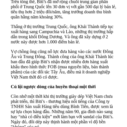
Trên tổng thể, Biti’s đã mở rộng chuỗi trung gian phân
phối ở Trung Quốc lên 30 đơn vị với gần 500 đại lý bán lẻ,
tiêu thụ hơn 2 triệu đôi/năm, tăng trưởng doanh thu bình
quân hằng năm khoảng 30%.
Thắng ở thị trường Trung Quốc, ông Khải Thành tiếp tục
xuất hàng sang Campuchia và Lào, những thị trường hấp
dẫn trong khối Đông Dương. Và ông đã xây dựng ở 2
nước này được hơn 1.000 điểm bán lẻ.
Vợ chồng ông cũng nỗ lực đưa hàng vào các nước Đông
Âu và Trung Đông. Thành công của ông Khải Thành lúc
ban đầu đã giúp Biti’s nhận được nhiều đơn hàng xuất
khẩu theo hình thức FOB (mua nguyên liệu, bán thành
phẩm) của các đối tác Tây Âu, điều mà ít doanh nghiệp
Việt Nam thời đó có được.
Cú lội ngược dòng của huyền thoại một thời
Còn nhớ một thời khi thị trường giày dép Việt Nam chưa
phát triển, thì Biti’s - thương hiệu nổi tiếng của Công ty
TNHH Sản xuất Hàng tiêu dùng Bình Tiên, được xem là
sự lựa chọn hàng đầu. Những năm 90, gia đình nào sang
hay “nhà có điều kiện” mới làm bạn với sandal của Biti’s.
Ngày đó, đôi dép này thịnh hành một phần vì độ bền
"khủng" của nó.