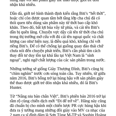
nhận khá nhiều.
Dần dà, giới trẻ hình thành định kiến rằng Biti’s “hết thời”,
hoặc chỉ còn được quan tâm bởi tầng lớp cha chú đã có
thói quen tiêu dùng sản phẩm này từ thời bao cấp khó
khăn. Theo đó, bất lợi bủa vây tứ phía, và cái tên Biti’s
dần bị quên lãng. Chuyện vực dậy cái tên từ thời cha chú
trong thị trường mở cửa với đủ cái tên ngoại quốc và chất
lượng cao như hiện nay, là điều quá khó, không chỉ với
riêng Biti’s. Để có thể chống lại guồng quay đào thải chứ
chưa nói đến chuyện phát triển, Biti’s cần phải tìm cách
thay đổi tư duy tồn tại khá lâu tại Việt Nam là "sính
ngoại", nghi ngờ chất lượng của các sản phẩm trong nước.
Những tưởng sẽ giống Giày Thượng Đình, Biti’s cũng bị
“chìm nghỉm” trước cơn sóng toàn cầu. Tuy nhiên, từ giữa
năm 2016, Biti’s bỗng trở lại hùng hậu với sản phẩm giày
thể thao được giới trẻ đón nhận khá nhiều, đó là Biti’s
Hunter.
Từ “Nâng niu bàn chân Việt”, Biti’s phiên bản 2016 trở lại
rầm rộ cùng chiến dịch mới “Đi để trở về”. Hãng này cũng
đã chuẩn bị cho mình một chiến lược PR cực hùng hậu khi
đưa ra ý tưởng mang những đôi giày vào MV ca nhạc của
2 nam ca sĩ đình đám là Sơn Tùng M-TP và Soobin Hoàng