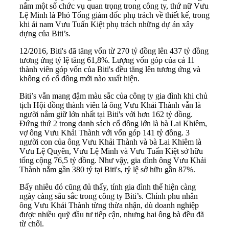
nắm một số chức vụ quan trọng trong công ty, thứ nữ Vưu
Lệ Minh là Phó Tổng giám đốc phụ trách về thiết kế, trong
khi ái nam Vưu Tuấn Kiệt phụ trách những dự án xây
dựng của Biti’s.
12/2016, Biti's đã tăng vốn từ 270 tỷ đồng lên 437 tỷ đồng
tương ứng tỷ lệ tăng 61,8%. Lượng vốn góp của cả 11
thành viên góp vốn của Biti's đều tăng lên tương ứng và
không có cổ đông mới nào xuất hiện.
Biti’s vẫn mang đậm màu sắc của công ty gia đình khi chủ
tịch Hội đồng thành viên là ông Vưu Khải Thành vẫn là
người nắm giữ lớn nhất tại Biti's với hơn 162 tỷ đồng.
Đứng thứ 2 trong danh sách cổ đông lớn là bà Lai Khiêm,
vợ ông Vưu Khải Thành với vốn góp 141 tỷ đồng. 3
người con của ông Vưu Khải Thành và bà Lai Khiêm là
Vưu Lệ Quyên, Vưu Lệ Minh và Vưu Tuấn Kiệt sở hữu
tổng cộng 76,5 tỷ đồng. Như vậy, gia đình ông Vưu Khải
Thành nắm gần 380 tỷ tại Biti's, tỷ lệ sở hữu gần 87%.
Bấy nhiêu đó cũng đủ thấy, tính gia đình thể hiện càng
ngày càng sâu sắc trong công ty Biti’s. Chính phu nhân
ông Vưu Khải Thành từng thừa nhận, dù doanh nghiệp
được nhiều quỹ đầu tư tiếp cận, nhưng hai ông bà đều đã
từ chối.