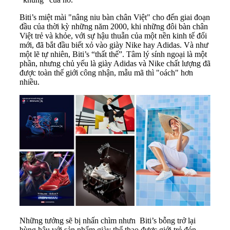
Biti’s miệt mài "nâng niu bàn chân Việt" cho đến giai đoạn
đầu của thời kỳ những năm 2000, khi những đôi bàn chân
Việt trẻ và khỏe, với sự hậu thuẫn của một nền kinh tế đổi
mới, đã bắt đầu biết xỏ vào giày Nike hay Adidas. Và như
một lẽ tự nhiên, Biti’s “thất thế”. Tâm lý sính ngoại là một
phần, nhưng chủ yếu là giày Adidas và Nike chất lượng đã
được toàn thế giới công nhận, mẫu mã thì "oách" hơn
nhiều.
Những tưởng sẽ bị nhấn chìm nhưn Biti’s bỗng trở lại
hùng hậu với sản phẩm giày thể thao được giới trẻ đón