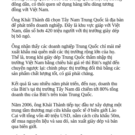
đông dân, có thói quen sử dụng hàng tiêu dùng tương
đồng với Việt Nam.
Ông Khải Thành đã chọn Tây Nam Trung Quốc là địa bàn
để phát triển doanh nghiệp. Đây là khu vực giáp với Việt
Nam, dân số hơn 420 triệu người với thị trường giày dép
bị bõ ngỏ.
Ông nhận thấy các doanh nghiệp Trung Quốc chỉ mải mê
xuất khẩu mà quên mất các thị trường rộng lớn của họ.
Thế là, trong khi giày dép Trung Quốc thâm nhập thị
trường Việt Nam bằng chiêu bài giá rẻ thì Biti’s nghĩ đến
chuyện ngược lại: chinh phục thị trường đối thủ bằng các
sản phẩm chất lượng tốt, có giá phải chăng.
Kết quả là sau nhiều năm phát triển, đến nay, doanh thu
của Biti’s tại thị trường Tây Nam đã chiếm tới 80% tổng
doanh thu của Biti’s trên toàn Trung Quốc.
Năm 2006, ông Khải Thành tiếp tục đầu tư xây dựng một
trung tâm thương mại cửa khẩu quốc tế ở biên giới Lào
Cai với tổng vốn 40 triệu USD, nằm cách cửa khẩu 50m,
để mua nguyên liệu và sau đó, sản xuất giày dép và bán
qua biên giới.