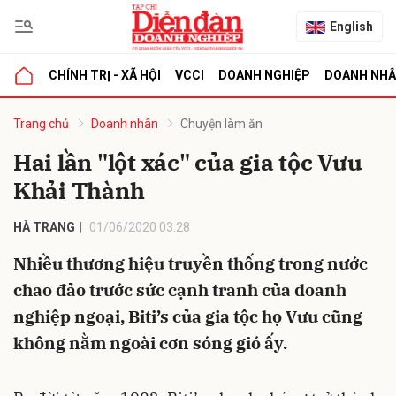
English
CHÍNH TRỊ - XÃ HỘI
VCCI
DOANH NGHIỆP
DOANH NH
bình luận
Trang chủ
Doanh nhân
Chuyện làm ăn
Hai lần "lột xác" của gia tộc Vưu
Khải Thành
HÀ TRANG
01/06/2020 03:28
Nhiều thương hiệu truyền thống trong nước
chao đảo trước sức cạnh tranh của doanh
Hủy
G
nghiệp ngoại, Biti’s của gia tộc họ Vưu cũng
không nằm ngoài cơn sóng gió ấy.