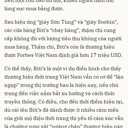
nên một cơn bão dữ dội, khiến người hâm mộ
lùng sục mua bằng được.
Sau hiệu ứng “giày Sơn Tùng” và “giày Soobin”,
các cửa hàng Biti’s “cháy hàng”, thậm chí cung
cấp không đủ với lượng tiêu thụ khủng của người
mua hàng. Thậm chí, Biti’s còn là thương hiệu
được Forbes Việt Nam định giá hơn 17 triệu USD.
Có thể thấy, Biti’s là một ví dụ điển hình cho thấy
thương hiệu thời trang Việt Nam vẫn có cơ để “lặn
ngụp” trong thị trường bao la hiện nay, nếu chú
trọng đến việc nắm bắt xu hướng và cách thức
truyền thông. Có điều, cho đến thời điểm hiện tại,
dù cái tên Biti’s đã dành được ít nhiều cảm mến
của giới mộ điệu thời trang thì yếu tố cảm xúc vẫn
là chướng ngại vật “ngáng chân” thương hiệu này