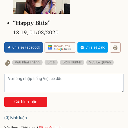
“Happy Bitis”
13:19, 01/03/2020
Theo dõi trên
Chia sẻ Facebook
Chia sẻ Zalo
Vưu Khải Thành
Biti’s
Biti’s Hunter
Vưu Lệ Quyên
Gửi bình luận
(0) Bình luận
Xếp theo:
Số người thích
Thời gian