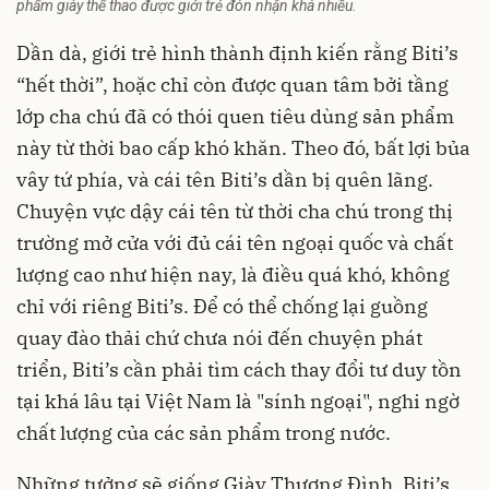
phẩm giày thể thao được giới trẻ đón nhận khá nhiều.
Dần dà, giới trẻ hình thành định kiến rằng Biti’s
“hết thời”, hoặc chỉ còn được quan tâm bởi tầng
lớp cha chú đã có thói quen tiêu dùng sản phẩm
này từ thời bao cấp khó khăn. Theo đó, bất lợi bủa
vây tứ phía, và cái tên Biti’s dần bị quên lãng.
Chuyện vực dậy cái tên từ thời cha chú trong thị
trường mở cửa với đủ cái tên ngoại quốc và chất
lượng cao như hiện nay, là điều quá khó, không
chỉ với riêng Biti’s. Để có thể chống lại guồng
quay đào thải chứ chưa nói đến chuyện phát
triển, Biti’s cần phải tìm cách thay đổi tư duy tồn
tại khá lâu tại Việt Nam là "sính ngoại", nghi ngờ
chất lượng của các sản phẩm trong nước.
Những tưởng sẽ giống Giày Thượng Đình, Biti’s