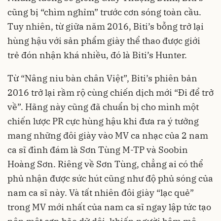
cũng bị “chìm nghỉm” trước cơn sóng toàn cầu.
Tuy nhiên, từ giữa năm 2016, Biti’s bỗng trở lại
hùng hậu với sản phẩm giày thể thao được giới
trẻ đón nhận khá nhiều, đó là Biti’s Hunter.
Từ “Nâng niu bàn chân Việt”, Biti’s phiên bản
2016 trở lại rầm rộ cùng chiến dịch mới “Đi để trở
về”. Hãng này cũng đã chuẩn bị cho mình một
chiến lược PR cực hùng hậu khi đưa ra ý tưởng
mang những đôi giày vào MV ca nhạc của 2 nam
ca sĩ đình đám là Sơn Tùng M-TP và Soobin
Hoàng Sơn. Riêng về Sơn Tùng, chẳng ai có thể
phủ nhận được sức hút cũng như độ phủ sóng của
nam ca sĩ này. Và tất nhiên đôi giày “lạc quẻ”
trong MV mới nhất của nam ca sĩ ngay lập tức tạo