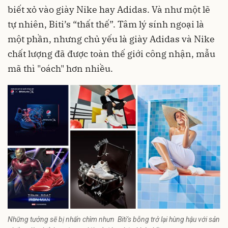
biết xỏ vào giày Nike hay Adidas. Và như một lẽ
tự nhiên, Biti’s “thất thế”. Tâm lý sính ngoại là
một phần, nhưng chủ yếu là giày Adidas và Nike
chất lượng đã được toàn thế giới công nhận, mẫu
mã thì "oách" hơn nhiều.
Những tưởng sẽ bị nhấn chìm nhưn Biti’s bỗng trở lại hùng hậu với sản