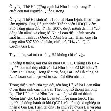
Ông Lại Thế Hà (đứng cạnh bà Như Loan) trong đám
cưới con trai Nguyễn Quốc Cường
Ông Lại Thế Hà sinh năm 1956 tại Nam Định, là cử nhân
lâm nghiệp. Ông Hà giữ chức Thành viên HĐQT kiêm
Phó Tổng giám đốc từ năm 2007, được mệnh danh là “cổ
đông lâu năm” và cùng bà Như Loan điều hành xuyên
suốt hành trình của Quốc Cường Gia Lai. Hiện, ông Hà
đang nắm 597.500 cổ phần, chiếm 0,21% vốn Quốc
Cường Gia Lai.
Tuy nhiên, vai trò của ông Hà không chỉ có vậy.
Khoảng 8 tháng sau khi rời khỏi QCGL, Cường Đô La –
người con trai duy nhất của bà Như Loan đã kết hôn với
Đàm Thu Trang. Trong lễ cưới, ông Lại Thế Hà cùng bà
Như Loan xuất hiện với tư cách đại diện nhà trai.
Trong thiệp cưới của cặp đôi, tên ông Hà và bà Loan nằm
ở bên thân sinh của nhà trai. Theo một số thông tin, ông
Lại Thế Hà hơn bà Như Loan 4 tuổi, và đã trở thành
“điểm tựa” cho bà Như Loan từ nhiều năm trước. Hai
người đã đồng hành từ khi QCGL còn là một xí nghiệp tư
nhân ở Gia Lai. Hiện tại ông Hà chủ yếu ở Gia Lai và phụ