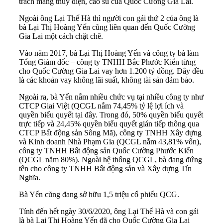
trách mảng thủy điện, cao su của Quốc Cường Gia Lai.
Ngoài ông Lại Thế Hà thì người con gái thứ 2 của ông là
bà Lại Thị Hoàng Yến cũng liên quan đến Quốc Cường
Gia Lai một cách chặt chẽ.
Vào năm 2017, bà Lại Thị Hoàng Yến và công ty bà làm
Tổng Giám đốc – công ty TNHH Bắc Phước Kiển từng
cho Quốc Cường Gia Lai vay hơn 1.200 tỷ đồng. Đây đều
là các khoản vay không lãi suất, không tài sản đảm bảo.
Ngoài ra, bà Yến nắm nhiều chức vụ tại nhiều công ty như
CTCP Giai Việt (QCGL nắm 74,45% tỷ lệ lợi ích và
quyền biểu quyết tại đây. Trong đó, 50% quyền biểu quyết
trực tiếp và 24,45% quyền biểu quyết gián tiếp thông qua
CTCP Bất động sản Sông Mã), công ty TNHH Xây dựng
và Kinh doanh Nhà Phạm Gia (QCGL nắm 43,81% vốn),
công ty TNHH Bất động sản Quốc Cường Phước Kiển
(QCGL nắm 80%). Ngoài hệ thống QCGL, bà đang đứng
tên cho công ty TNHH Bất động sản và Xây dựng Tín
Nghĩa.
Bà Yến cũng đang sở hữu 1,5 triệu cổ phiếu QCG.
Tính đến hết ngày 30/6/2020, ông Lại Thế Hà và con gái
là bà Lại Thị Hoàng Yến đã cho Quốc Cường Gia Lai