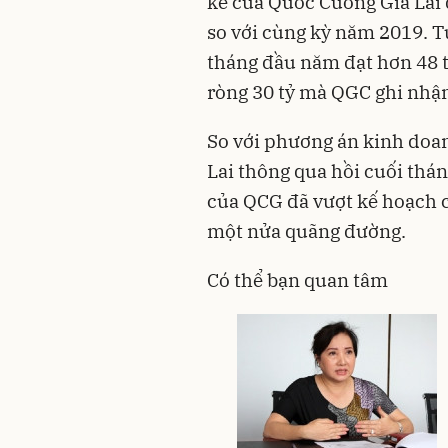
kế của Quốc Cường Gia Lai 
so với cùng kỳ năm 2019. Tư
tháng đầu năm đạt hơn 48 t
ròng 30 tỷ mà QGC ghi nhận
So với phương án kinh do
Lai thông qua hồi cuối thá
của QCG đã vượt kế hoạch c
một nửa quãng đường.
Có thể bạn quan tâm