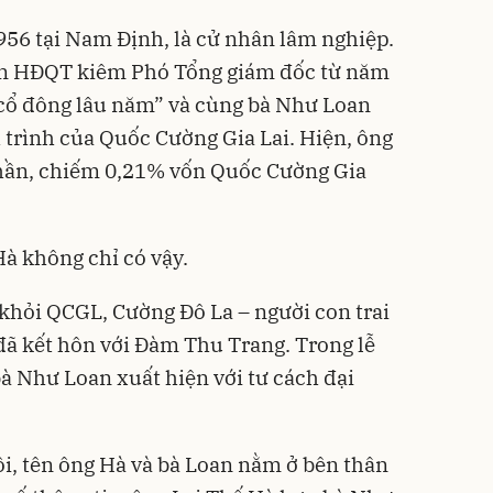
56 tại Nam Định, là cử nhân lâm nghiệp.
ên HĐQT kiêm Phó Tổng giám đốc từ năm
cổ đông lâu năm” và cùng bà Như Loan
trình của Quốc Cường Gia Lai. Hiện, ông
hần, chiếm 0,21% vốn Quốc Cường Gia
Hà không chỉ có vậy.
 khỏi QCGL, Cường Đô La – người con trai
ã kết hôn với Đàm Thu Trang. Trong lễ
bà Như Loan xuất hiện với tư cách đại
ôi, tên ông Hà và bà Loan nằm ở bên thân