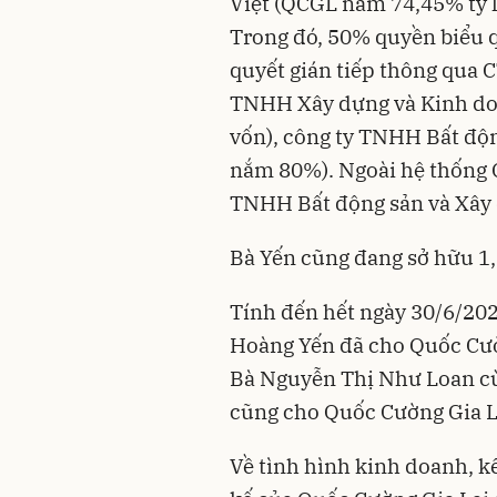
Việt (QCGL nắm 74,45% tỷ lệ
Trong đó, 50% quyền biểu q
quyết gián tiếp thông qua 
TNHH Xây dựng và Kinh d
vốn), công ty TNHH Bất đ
nắm 80%). Ngoài hệ thống 
TNHH Bất động sản và Xây 
Bà Yến cũng đang sở hữu 1,
Tính đến hết ngày 30/6/2020
Hoàng Yến đã cho Quốc Cườ
Bà Nguyễn Thị Như Loan c
cũng cho Quốc Cường Gia L
Về tình hình kinh doanh, k