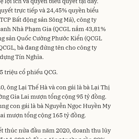
 lợi ích và quyền biểu quyết tại đây.
uyết trực tiếp và 24,45% quyền biểu
CTCP Bất động sản Sông Mã), công ty
oanh Nhà Phạm Gia (QCGL nắm 43,81%
ộng sản Quốc Cường Phước Kiển (QCGL
QCGL, bà đang đứng tên cho công ty
dựng Tín Nghĩa.
5 triệu cổ phiếu QCG.
, ông Lại Thế Hà và con gái là bà Lại Thị
ng Gia Lai mượn tổng cộng 95 tỷ đồng.
ùng con gái là bà Nguyễn Ngọc Huyền My
ai mượn tổng cộng 165 tỷ đồng.
ết thúc nửa đầu năm 2020, doanh thu lũy