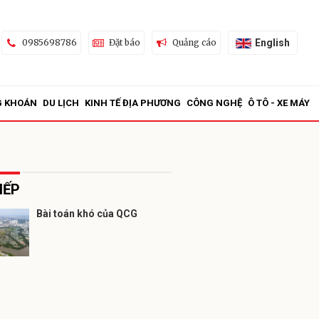
English
0985698786
Đặt báo
Quảng cáo
G KHOÁN
DU LỊCH
KINH TẾ ĐỊA PHƯƠNG
CÔNG NGHỆ
Ô TÔ - XE MÁY
IẾP
Bài toán khó của QCG
ửi