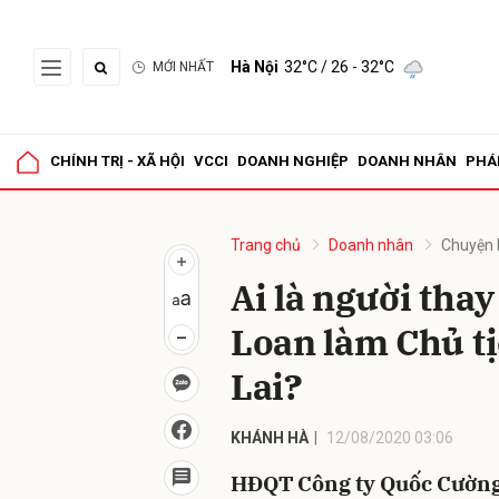
Hà Nội
32°C
/ 26 - 32°C
MỚI NHẤT
Gửi 
CHÍNH TRỊ - XÃ HỘI
VCCI
DOANH NGHIỆP
DOANH NHÂN
PHÁ
Trang chủ
Doanh nhân
Chuyện 
Ai là người tha
Loan làm Chủ t
Lai?
KHÁNH HÀ
12/08/2020 03:06
HĐQT Công ty Quốc Cường 