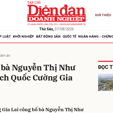
GIỚI THIỆU
bình luận
Thứ Sáu,
07/08/2026
P LUẬT
KHỞI NGHIỆP
BẤT ĐỘNG SẢN
QUỐC TẾ
NGÂN HÀNG - CHỨN
làm ăn
y bà Nguyễn Thị Như
ĐỌC T
ịch Quốc Cường Gia
Hủy
G
Gia Lai công bố bà Nguyễn Thị Như