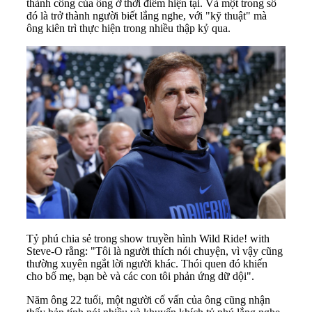
thành công của ông ở thời điểm hiện tại. Và một trong số
đó là trở thành người biết lắng nghe, với "kỹ thuật" mà
ông kiên trì thực hiện trong nhiều thập kỷ qua.
Tỷ phú chia sẻ trong show truyền hình Wild Ride! with
Steve-O rằng: "Tôi là người thích nói chuyện, vì vậy cũng
thường xuyên ngắt lời người khác. Thói quen đó khiến
cho bố mẹ, bạn bè và các con tôi phản ứng dữ dội".
Năm ông 22 tuổi, một người cố vấn của ông cũng nhận