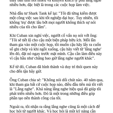
thấy bản tính nói nhiều và khuyến khích tỷ phú lắng nghe
nhiều hơn, đặc biệt là trong các cuộc họp làm việc.
Nhà đầu tư Shark Tank kể lại: "Tôi đã từng kiếm được
một công việc sau khi tốt nghiệp đại học. Tuy nhiên, tôi
không 'trụ' được lâu bởi mọi người không thích sự nói
nhiều của tôi cho lắm".
Khi Cuban xin nghỉ việc, người cố vấn nọ nói với ông:
"Tôi sẽ tiết lộ cho cậu một biện pháp hữu ích. Mỗi lần
tham gia vào một cuộc họp, tôi muốn cậu hãy lấy ra cuốn
sổ ghi chép và khi ngồi xuống, cậu hãy viết từ 'lắng nghe'
lên đó, đặt nó ngay trước mặt mình. Cậu cần làm điều này
vì cậu hầu như chẳng bao giờ lắng nghe người khác".
Kể từ đó, Cuban đã hình thành và duy trì thói quen này
cho đến tận bây giờ.
Ông Cuban chia sẻ: "Không nói dối chút nào. 40 năm qua,
khi tham gia bất cứ cuộc họp nào, điều đầu tiên mà tôi viết
là "Lắng nghe". Khả năng lắng nghe hiệu quả đã giúp tôi
phát triển nhiều hơn. Đó là một trong những điều góp
phần tạo nên thành công của tôi.
Ngoài ra, tôi nhận ra rằng lắng nghe cũng là một cách để
học hỏi từ người khác. Và học hỏi là một kỹ năng cần