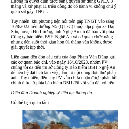
Lương ra quyết định tước bằng quyền sử dụng GPLX 3
tháng và xử phạt 11 triệu đồng do có hành vi không chú ý
quan sát gây TNGT.
Tuy nhiên, khi phương tiện nói trên gặp TNGT vào sáng
16/8/2023 trên đường N5 (QL7C) thuộc địa phận xã Đại
Sơn, huyện Đô Lương, tỉnh Nghệ An dù đã báo với phía
Công ty bảo hiểm BSH Nghệ An và cơ quan chức năng
nhưng đến suốt thời gian hơn 01 tháng vẫn không được
giải quyết kịp thời.
Liên quan đến đơn cầu cứu của ông Phạm Văn Dũng gửi
các cơ quan báo chí, vào ngày 16/10/2023, nhóm PV
chúng tôi đã đến trụ sở Công ty Bảo hiểm BSH Nghệ An
để liên hệ đặt lịch làm việc, làm rõ nội dung đơn thư phản
ánh. Tuy nhiên, đến nay PV vẫn chưa nhận được phản hồi
chính thức từ phía bảo hiểm BSH đối với vấn đề nói trên.
Diễn đàn Doanh nghiệp sẽ tiếp tục thông tin.
Có thể bạn quan tâm