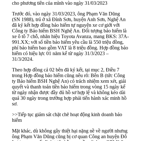
cho phương tiên của mình vào ngày 31/03/2023
Trước đó, vào ngày 31/03/2023, ông Phạm Văn Dũng
(SN 1988), trú ở xã Đỉnh Sơn, huyện Anh Sơn, Nghệ An
đã ký kết hợp đồng bảo hiểm tự nguyện xe cơ giới với
Công ty Bảo hiểm BSH Nghệ An. Đối tượng bảo hiểm là
xe ô tô 7 chỗ, nhãn hiệu Toyota Avanza, mang BKS: 37A-
991.XX; với số tiền bảo hiểm yêu cầu là 550 triệu đồng,
phí bảo hiểm bao gồm VAT là 8 triệu đồng. Hợp đồng bảo
hiểm có hiệu lực 01 năm kể từ ngày 31/3/2023 –
31/3/2024.
Theo hợp đồng cả 02 bên đã ký kết, tại mục 2, Điều 7
trong Hợp đồng bảo hiểm cũng nêu rõ: Bên B (tức Công
ty Bảo hiểm BSH Nghệ An) có trách nhiệm xem xét, giải
quyết và thanh toán tiền bảo hiểm trong vòng 15 ngày kể
từ ngày nhận được đầy đủ hồ sơ hợp lệ và không kéo dài
quá 30 ngày trong trường hợp phải tiến hành xác minh hồ
sơ.
>>
Tiếp tục giám sát chặt chẽ hoạt động kinh doanh bảo
hiểm
Mặt khác, dù không gây thiệt hại nặng nề về người nhưng
ông Phạm Văn Dũng cũng bị cơ quan Công an huyện Đô