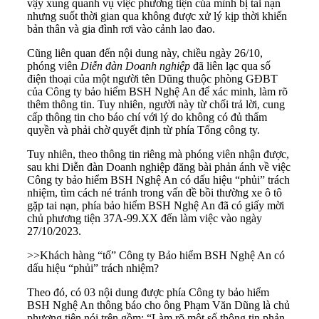
vậy xung quanh vụ việc phương tiện của mình bị tai nạn
nhưng suốt thời gian qua không được xử lý kịp thời khiến
bản thân và gia đình rơi vào cảnh lao đao.
Cũng liên quan đến nội dung này, chiều ngày 26/10,
phóng viên
Diễn đàn Doanh nghiệp
đã liên lạc qua số
điện thoại của một người tên Dũng thuộc phòng GĐBT
của Công ty bảo hiểm BSH Nghệ An để xác minh, làm rõ
thêm thông tin. Tuy nhiên, người này từ chối trả lời, cung
cấp thông tin cho báo chí với lý do không có đủ thẩm
quyền và phải chờ quyết định từ phía Tổng công ty.
Tuy nhiên, theo thông tin riêng mà phóng viên nhận được,
sau khi Diễn đàn Doanh nghiệp đăng bài phản ánh về việc
Công ty bảo hiểm BSH Nghệ An có dấu hiệu “phủi” trách
nhiệm, tìm cách né tránh trong vấn đề bồi thường xe ô tô
gặp tai nạn, phía bảo hiểm BSH Nghệ An đã có giấy mời
chủ phương tiện 37A-99.XX đến làm việc vào ngày
27/10/2023.
>>
Khách hàng “tố” Công ty Bảo hiểm BSH Nghệ An có
dấu hiệu “phủi” trách nhiệm?
Theo đó, có 03 nội dung được phía Công ty bảo hiểm
BSH Nghệ An thông báo cho ông Phạm Văn Dũng là chủ
phương tiện nói trên gồm: “Làm rõ một số thông tin phản