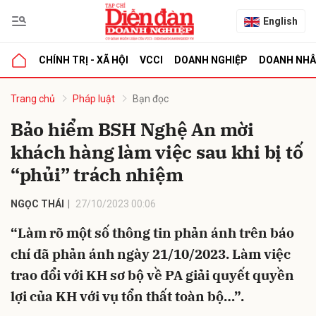
English
CHÍNH TRỊ - XÃ HỘI
VCCI
DOANH NGHIỆP
DOANH NH
bình luận
Trang chủ
Pháp luật
Bạn đọc
Bảo hiểm BSH Nghệ An mời
khách hàng làm việc sau khi bị tố
“phủi” trách nhiệm
NGỌC THÁI
27/10/2023 00:06
“Làm rõ một số thông tin phản ánh trên báo
Hủy
G
chí đã phản ánh ngày 21/10/2023. Làm việc
trao đổi với KH sơ bộ về PA giải quyết quyền
lợi của KH với vụ tổn thất toàn bộ…”.