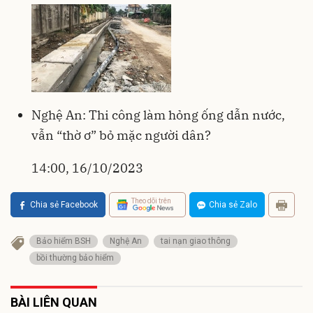
Nghệ An: Thi công làm hỏng ống dẫn nước,
vẫn “thờ ơ” bỏ mặc người dân?
14:00, 16/10/2023
Theo dõi trên
Chia sẻ Facebook
Chia sẻ Zalo
Bảo hiểm BSH
Nghệ An
tai nạn giao thông
bồi thường bảo hiểm
BÀI LIÊN QUAN