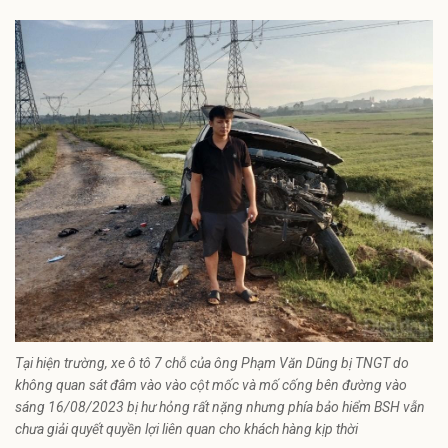
Tại hiện trường, xe ô tô 7 chỗ của ông Phạm Văn Dũng bị TNGT do
không quan sát đâm vào vào cột mốc và mố cống bên đường vào
sáng 16/08/2023 bị hư hỏng rất nặng nhưng phía bảo hiểm BSH vẫn
chưa giải quyết quyền lợi liên quan cho khách hàng kịp thời