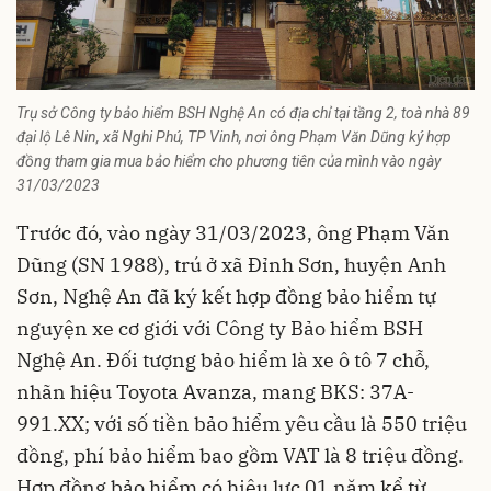
Trụ sở Công ty bảo hiểm BSH Nghệ An có địa chỉ tại tầng 2, toà nhà 89
đại lộ Lê Nin, xã Nghi Phú, TP Vinh, nơi ông Phạm Văn Dũng ký hợp
đồng tham gia mua bảo hiểm cho phương tiên của mình vào ngày
31/03/2023
Trước đó, vào ngày 31/03/2023, ông Phạm Văn
Dũng (SN 1988), trú ở xã Đỉnh Sơn, huyện Anh
Sơn, Nghệ An đã ký kết hợp đồng bảo hiểm tự
nguyện xe cơ giới với Công ty Bảo hiểm BSH
Nghệ An. Đối tượng bảo hiểm là xe ô tô 7 chỗ,
nhãn hiệu Toyota Avanza, mang BKS: 37A-
991.XX; với số tiền bảo hiểm yêu cầu là 550 triệu
đồng, phí bảo hiểm bao gồm VAT là 8 triệu đồng.
Hợp đồng bảo hiểm có hiệu lực 01 năm kể từ