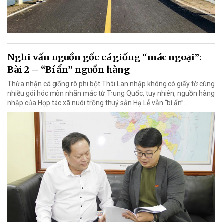
Nghi vấn nguồn gốc cá giống “mác ngoại”:
Bài 2 – “Bí ẩn” nguồn hàng
Thừa nhận cá giống rô phi bột Thái Lan nhập không có giấy tờ cùng
nhiều gói hóc môn nhãn mác từ Trung Quốc, tuy nhiên, nguồn hàng
nhập của Hợp tác xã nuôi trồng thuỷ sản Hạ Lễ vẫn “bí ẩn”…