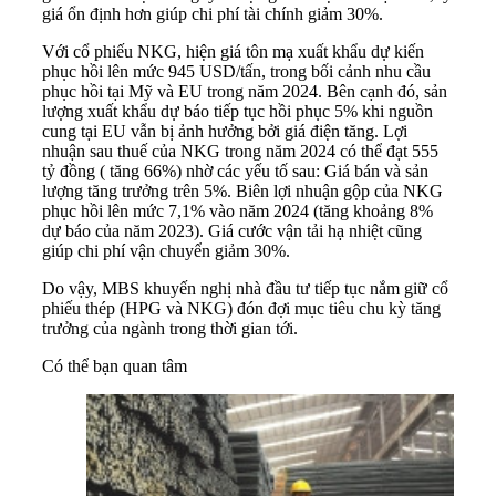
giá ổn định hơn giúp chi phí tài chính giảm 30%.
Với cổ phiếu
NKG
, hiện giá tôn mạ xuất khẩu dự kiến
phục hồi lên mức 945 USD/tấn, trong bối cảnh nhu cầu
phục hồi tại Mỹ và EU trong năm 2024. Bên cạnh đó, sản
lượng xuất khẩu dự báo tiếp tục hồi phục 5% khi nguồn
cung tại EU vẫn bị ảnh hưởng bởi giá điện tăng. Lợi
nhuận sau thuế của NKG trong năm 2024 có thể đạt 555
tỷ đồng ( tăng 66%) nhờ các yếu tố sau: Giá bán và sản
lượng tăng trưởng trên 5%. Biên lợi nhuận gộp của NKG
phục hồi lên mức 7,1% vào năm 2024 (tăng khoảng 8%
dự báo của năm 2023). Giá cước vận tải hạ nhiệt cũng
giúp chi phí vận chuyển giảm 30%.
Do vậy, MBS khuyến nghị nhà đầu tư tiếp tục nắm giữ cổ
phiếu thép (HPG và NKG) đón đợi mục tiêu chu kỳ tăng
trưởng của ngành trong thời gian tới.
Có thể bạn quan tâm