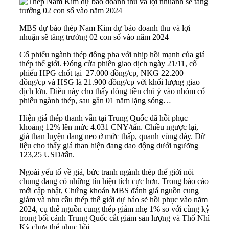
MBS dự báo thép Nam Kim dự báo doanh thu và lợi
nhuận sẽ tăng trưởng 02 con số vào năm 2024
Cổ phiếu
ngành thép
đồng pha với nhịp hồi mạnh của giá
thép thế giới. Đóng cửa phiên giao dịch ngày 21/11, cổ
phiếu HPG chốt tại 27.000 đồng/cp, NKG 22.200
đồng/cp và HSG là 21.900 đồng/cp với khối lượng giao
dịch lớn. Điều này cho thấy dòng tiền chú ý vào nhóm cổ
phiếu ngành thép, sau gần 01 năm lặng sóng…
Hiện giá thép thanh vằn tại
Trung Quốc
đã hồi phục
khoảng 12% lên mức 4.031 CNY/tấn. Chiều ngược lại,
giá than luyện đang neo ở mức thấp, quanh vùng đáy. Dữ
liệu cho thấy giá than hiện đang dao động dưới ngưỡng
123,25 USD/tấn.
Ngoài yếu tố về giá, bức tranh ngành thép thế giới nói
chung đang có những tín hiệu tích cực hơn. Trong báo cáo
mới cập nhật, Chứng khoán MBS đánh giá nguồn cung
giảm và nhu cầu thép thế giới dự báo sẽ hồi phục vào năm
2024, cụ thể nguồn cung thép giảm nhẹ 1% so với cùng kỳ
trong bối cảnh Trung Quốc cắt giảm sản lượng và Thổ Nhĩ
Kỳ chưa thể phục hồi.