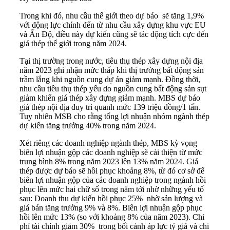
Trong khi đó, nhu cầu thế giới theo dự báo sẽ tăng 1,9%
với động lực chính đến từ nhu cầu xây dựng khu vực EU
và Ấn Độ, điều này dự kiến cũng sẽ tác động tích cực đến
giá thép thế giới trong năm 2024.
Tại thị trường trong nước, tiêu thụ thép xây dựng nội địa
năm 2023 ghi nhận mức thấp khi thị trường bất động sản
trầm lắng khi nguồn cung dự án giảm mạnh. Đồng thời,
nhu cầu tiêu thụ thép yếu do nguồn cung bất động sản sụt
giảm khiến giá thép xây dựng giảm mạnh. MBS dự báo
giá thép nội địa duy trì quanh mức 139 triệu đồng/1 tấn.
Tuy nhiên MSB cho rằng tổng lợi nhuận nhóm ngành thép
dự kiến tăng trưởng 40% trong năm 2024.
Xét riêng các doanh nghiệp ngành thép, MBS kỳ vọng
biên lợi nhuận gộp các doanh nghiệp sẽ cải thiện từ mức
trung bình 8% trong năm 2023 lên 13% năm 2024. Giá
thép được dự báo sẽ hồi phục khoảng 8%, từ đó cơ sở để
biên lợi nhuận gộp của các doanh nghiệp trong ngành hồi
phục lên mức hai chữ số trong năm tới nhờ những yếu tố
sau: Doanh thu dự kiến hồi phục 25% nhờ sản lượng và
giá bán tăng trưởng 9% và 8%. Biên lợi nhuận gộp phục
hồi lên mức 13% (so với khoảng 8% của năm 2023). Chi
phí tài chính giảm 30% trong bối cảnh áp lực tỷ giá và chi