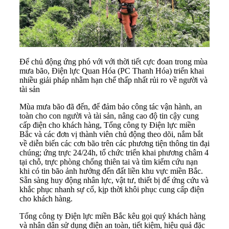
Để chủ động ứng phó với với thời tiết cực đoan trong mùa
mưa bão, Điện lực Quan Hóa (PC Thanh Hóa) triển khai
nhiều giải pháp nhằm hạn chế thấp nhất rủi ro về người và
tài sản
Mùa mưa bão đã đến, để đảm bảo công tác vận hành, an
toàn cho con người và tài sản, nâng cao độ tin cậy cung
cấp điện cho khách hàng, Tổng công ty Điện lực miền
Bắc và các đơn vị thành viên chủ động theo dõi, nắm bắt
về diễn biến các cơn bão trên các phương tiện thông tin đại
chúng; ứng trực 24/24h, tổ chức triển khai phương châm 4
tại chỗ, trực phòng chống thiên tai và tìm kiếm cứu nạn
khi có tin bão ảnh hưởng đến đất liền khu vực miền Bắc.
Sẵn sàng huy động nhân lực, vật tư, thiết bị để ứng cứu và
khắc phục nhanh sự cố, kịp thời khôi phục cung cấp điện
cho khách hàng.
Tổng công ty Điện lực miền Bắc kêu gọi quý khách hàng
và nhân dân sử dụng điện an toàn, tiết kiệm, hiệu quả đặc