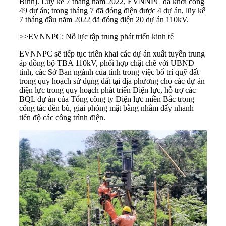
Bình). Lũy kế 7 tháng năm 2022, EVNNPC đã khởi công
49 dự án; trong tháng 7 đã đóng điện được 4 dự án, lũy kế
7 tháng đầu năm 2022 đã đóng điện 20 dự án 110kV.
>>EVNNPC: Nỗ lực tập trung phát triển kinh tế
EVNNPC sẽ tiếp tục triển khai các dự án xuất tuyến trung
áp đồng bộ TBA 110kV, phối hợp chặt chẽ với UBND
tỉnh, các Sở Ban ngành của tỉnh trong việc bố trí quỹ đất
trong quy hoạch sử dụng đất tại địa phương cho các dự án
điện lực trong quy hoạch phát triển Điện lực, hỗ trợ các
BQL dự án của Tổng công ty Điện lực miền Bắc trong
công tác đền bù, giải phóng mặt bằng nhằm đẩy nhanh
tiến độ các công trình điện.