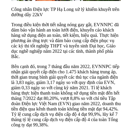
Công nhân Điện lực TP Hạ Long xử lý khiếm khuyết trên
đường dây 22kV
Trong điều kiện thời tiết nắng nóng gay gắt, EVNNPC đã
đảm bảo vận hành an toàn lưới điện, khuyến cáo khách
hàng sử dụng điện an toàn, tiết kiệm, hiệu quả. Thực hiện
phương án ứng trực và đảm bảo cung cấp điện phục vụ
các kỳ thi tốt nghiệp THPT và tuyển sinh Đại học, Giáo
dục nghề nghiệp năm 2022 tại các tỉnh, thành phố phía
Bắc.
Bên cạnh đó, trong 7 tháng đầu năm 2022, EVNNPC tiếp
nhận giải quyết cấp điện cho 1.475 khách hàng trung áp,
thời gian trung bình giải quyết các thủ tục của ngành điện
là 3,83 ngày, giảm 3,17 ngày so với quy định của EVN,
giảm 0,33 ngày so với cùng kỳ năm 2021. Tỉ lệ khách
hàng thực hiện thanh toán không sử dụng tiền mặt đến hết
tháng 7/2022 đạt 80,20%, vượt 8,8% so với chỉ tiêu Tập
đoàn Điện lực Việt Nam (EVN) giao năm 2022, doanh thu
tiền điện qua kênh thanh toán không tiền mặt đạt 94,42%.
Tỷ lệ cung cấp dịch vụ điện cấp độ 4 đạt 99,9%, lũy kế 7
tháng tỷ lệ cung cấp dịch vụ điện cấp độ 4 của toàn Tổng
công ty đạt 99,38%.