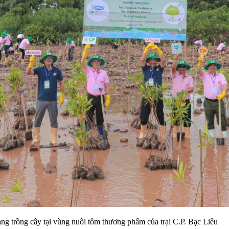
ang trồng cây tại vùng nuôi tôm thương phẩm của trại C.P. Bạc Liêu