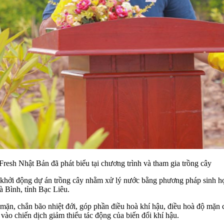
resh Nhật Bản đã phát biểu tại chương trình và tham gia trồng cây
khởi động dự án trồng cây nhằm xử lý nước bằng phương pháp sinh học
 Bình, tỉnh Bạc Liêu.
 chắn bão nhiệt đới, góp phần điều hoà khí hậu, điều hoà độ mặn của đ
vào chiến dịch giảm thiểu tác động của biến đổi khí hậu.