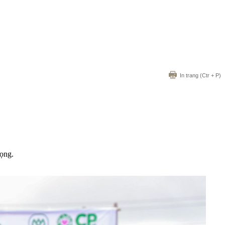
In trang
(Ctr + P)
rọng.