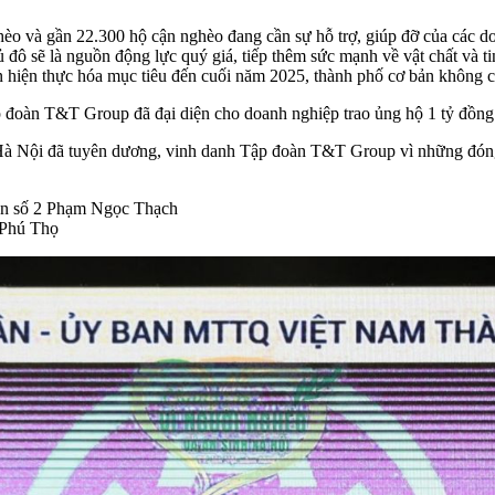
èo và gần 22.300 hộ cận nghèo đang cần sự hỗ trợ, giúp đỡ của các d
ủ đô sẽ là nguồn động lực quý giá, tiếp thêm sức mạnh về vật chất và t
ần hiện thực hóa mục tiêu đến cuối năm 2025, thành phố cơ bản không 
đoàn T&T Group đã đại diện cho doanh nghiệp trao ủng hộ 1 tỷ đồng
Nội đã tuyên dương, vinh danh Tập đoàn T&T Group vì những đóng g
án số 2 Phạm Ngọc Thạch
 Phú Thọ