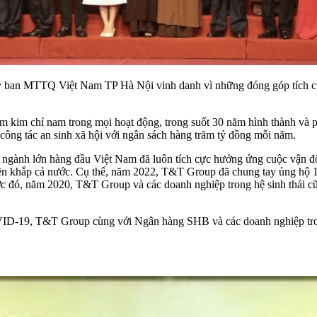
an MTTQ Việt Nam TP Hà Nội vinh danh vì những đóng góp tích cực 
 làm kim chỉ nam trong mọi hoạt động, trong suốt 30 năm hình thành và
công tác an sinh xã hội với ngân sách hàng trăm tỷ đồng mỗi năm.
đa ngành lớn hàng đầu Việt Nam đã luôn tích cực hưởng ứng cuộc vậ
 khắp cả nước. Cụ thể, năm 2022, T&T Group đã chung tay ủng hộ 1
c đó, năm 2020, T&T Group và các doanh nghiệp trong hệ sinh thái c
VID-19, T&T Group cùng với Ngân hàng SHB và các doanh nghiệp trong