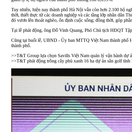
Tuy nhiên, hiện nay thành phố Hà Nội vẫn còn hơn 2.100 hộ ngh
thời, thiết thực từ các doanh nghiệp và các tầng lớp nhân dân Th
đó vươn lên thoát nghèo, ổn định cuộc sống; đồng thời, góp ph
Tại lễ phát động, ông Đỗ Vinh Quang, Phó Chủ tịch HĐQT Tập 
Cũng tại buổi lễ, UBND - Ủy ban MTTQ Việt Nam thành phố Hà 
thành phố.
>>
T&T Group lựa chọn Savills Việt Nam quản lý vận hành dự 
>>
T&T phát động trồng cây phủ xanh 16 ha dự án sân golf tỉnh