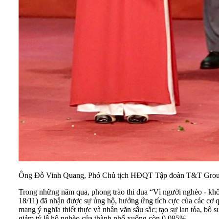
Ông Đỗ Vinh Quang, Phó Chủ tịch HĐQT Tập đoàn T&T Group (
Trong những năm qua, phong trào thi đua “Vì người nghèo - khô
18/11) đã nhận được sự ủng hộ, hưởng ứng tích cực của các cơ
mang ý nghĩa thiết thực và nhân văn sâu sắc; tạo sự lan tỏa, bổ
giảm tỷ lệ hộ nghèo của thành phố xuống còn 0,095%.