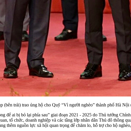
bên trái) trao ủng hộ cho Quỹ “Vì người nghèo” thành phố Hà Nộ
ng để ai bị bỏ lại phía sau” giai đoạn 2021 - 2025 do Thủ tướng Chí
 quan, tổ chức, doanh nghiệp và các tầng lớp nhân dân Thủ đô thông 
 sung thêm nguồn lực xã hội quan trọng để chăm lo, hỗ trợ cho hộ nghè