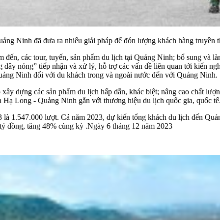
Quảng Ninh đã đưa ra nhiểu giải pháp để đón lượng khách hàng truyền 
m đến, các tour, tuyến, sản phẩm du lịch tại Quảng Ninh; bổ sung và l
 dây nóng” tiếp nhận và xử lý, hỗ trợ các vấn đề liên quan tới kiến ng
uảng Ninh đối với du khách trong và ngoài nước đến với Quảng Ninh.
ào xây dựng các sản phẩm du lịch hấp dẫn, khác biệt; nâng cao chất lượ
h Hạ Long - Quảng Ninh gắn với thương hiệu du lịch quốc gia, quốc tế
là 1.547.000 lượt. Cả năm 2023, dự kiến tổng khách du lịch đến Quảng
80 tỷ đồng, tăng 48% cùng kỳ .Ngày 6 tháng 12 năm 2023