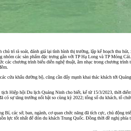
trì rà soát, đánh giá lại tình hình thị trường, lập kế hoạch thu hút, x
ng nhóm các sản phẩm đặc trưng gắn với TP Hạ Long và TP Móng Cái.
 chức các chương trình biểu diễn nghệ thuật, âm nhạc trong chương trì
 đêm.
a các cửa khẩu đường bộ, cũng cần đẩy mạnh khai thác khách tới Quả
ch Hiệp hội Du lịch Quảng Ninh cho biết, kể từ 15/3/2023, thời điểm
ó sự tăng trưởng nổi bật so cùng kỳ 2022; tổng số du khách, tổ chức,
Bí, các sở, ban, ngành, cơ quan chức năng đã tích cực, chủ động triể
uồn lực tốt nhất để đón du khách Trung Quốc. Đồng thời đề nghị phía tỉ